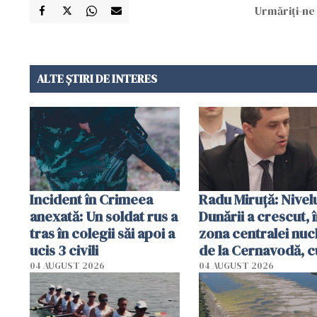
Urmăriți-ne 
ALTE ȘTIRI DE INTERES
Incident în Crimeea
Radu Miruţă: Nivel
anexată: Un soldat rus a
Dunării a crescut, 
tras în colegii săi apoi a
zona centralei nuc
ucis 3 civili
de la Cernavodă, c
cm faţă de ziua tr
04 AUGUST 2026
04 AUGUST 2026