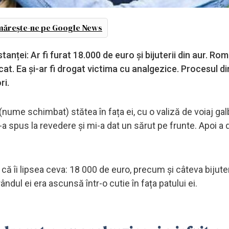
ărește-ne pe Google News
tanței: Ar fi furat 18.000 de euro și bijuterii din aur. R
cat. Ea și-ar fi drogat victima cu analgezice. Procesul di
ri.
(nume schimbat) stătea în fața ei, cu o valiză de voiaj ga
 spus la revedere și mi-a dat un sărut pe frunte. Apoi a d
 că îi lipsea ceva: 18 000 de euro, precum și câteva bijuter
rândul ei era ascunsă într-o cutie în fața patului ei.