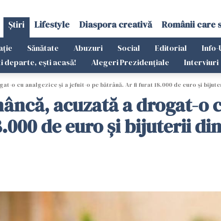
Știri
Lifestyle
Diaspora creativă
Românii care 
ație
Sănătate
Abuzuri
Social
Editorial
Info-
ti departe, ești acasă!
Alegeri Prezidențiale
Interviuri
-o cu analgezice și a jefuit-o pe bătrână. Ar fi furat 18.000 de euro și bijute
mâncă, acuzată a drogat-o cu
8.000 de euro și bijuterii di