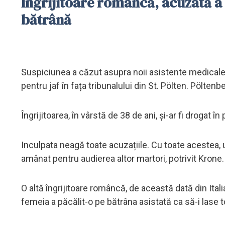
Îngrijitoare româncă, acuzată a 
bătrână
Suspiciunea a căzut asupra noii asistente medicale
pentru jaf în fața tribunalului din St. Pölten. Pöltenb
Îngrijitoarea, în vârstă de 38 de ani, și-ar fi drogat î
Inculpata neagă toate acuzațiile. Cu toate acestea, 
amânat pentru audierea altor martori, potrivit Krone.
O altă îngrijitoare româncă, de această dată din Itali
femeia a păcălit-o pe bătrâna asistată ca să-i lase 