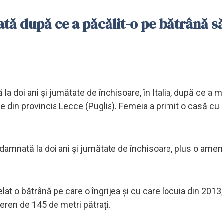
ă după ce a păcălit-o pe bătrână să
a doi ani și jumătate de închisoare, în Italia, după ce a 
ate din provincia Lecce (Puglia). Femeia a primit o casă cu
ndamnată la doi ani și jumătate de închisoare, plus o ame
at o bătrână pe care o îngrijea și cu care locuia din 2013
eren de 145 de metri pătrați.