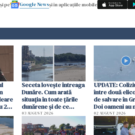
Google News
și pe
și în aplicațiile mobile
ul
Seceta lovește întreaga
UPDATE: Colizi
în
Dunăre. Cum arată
între două elic
leare
situația în toate țările
de salvare în Gr
u 2
dunărene și de ce
Doi oameni au 
ecută
România resimte
03 AUGUST 2026
02 AUGUST 2026
efectele, deși a plouat
în iulie