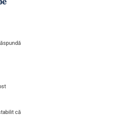
pe
 răspundă
ost
tabilit că