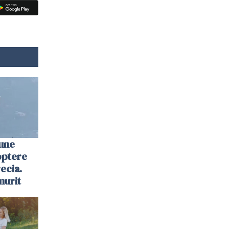
une
optere
ecia.
murit