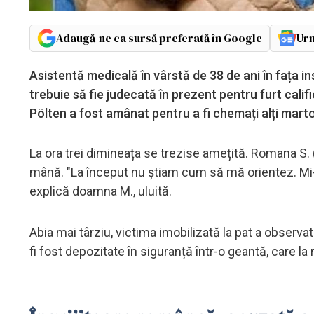
Adaugă-ne ca sursă preferată în Google
Urm
Asistentă medicală în vârstă de 38 de ani în fața ins
trebuie să fie judecată în prezent pentru furt califi
Pölten a fost amânat pentru a fi chemați alți marto
La ora trei dimineața se trezise amețită. Romana S. 
mână. "La început nu știam cum să mă orientez. Mi-a
explică doamna M., uluită.
Abia mai târziu, victima imobilizată la pat a observat
fi fost depozitate în siguranță într-o geantă, care la 