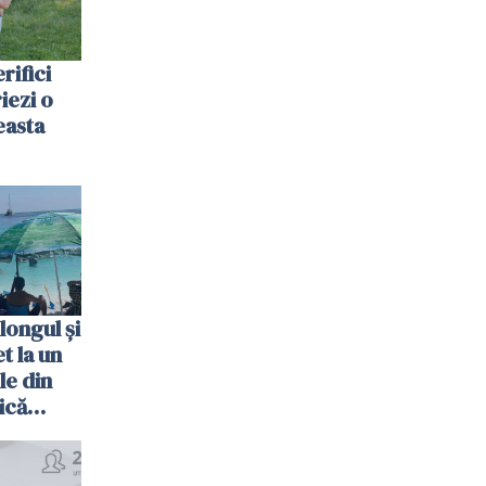
rifici
riezi o
easta
longul și
t la un
le din
ică