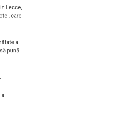
in Lecce,
tei, care
ănătate a
 să pună
.
 a