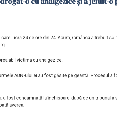
drogat-o cu analgezice și a jefuit-o 
 care lucra 24 de ore din 24. Acum, românca a trebuit să
erg.
n prealabil victima cu analgezice.
urmele ADN-ului ei au fost găsite pe geantă. Procesul a f
a, a fost condamnată la închisoare, după ce un tribunal a s
toată averea.