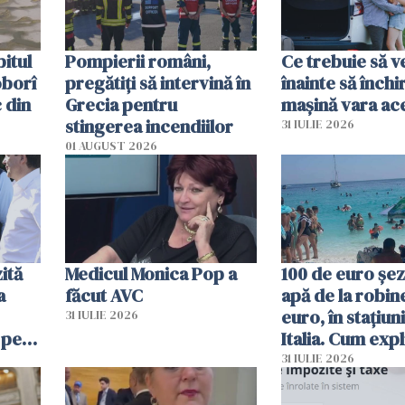
itul
Pompierii români,
Ce trebuie să ve
oborî
pregătiţi să intervină în
înainte să închi
 din
Grecia pentru
mașină vara ac
stingerea incendiilor
31 IULIE 2026
01 AUGUST 2026
ită
Medicul Monica Pop a
100 de euro șez
a
făcut AVC
apă de la robine
euro, în stațiuni
31 IULIE 2026
 pe
Italia. Cum expl
 „Vom
autoritățile
31 IULIE 2026