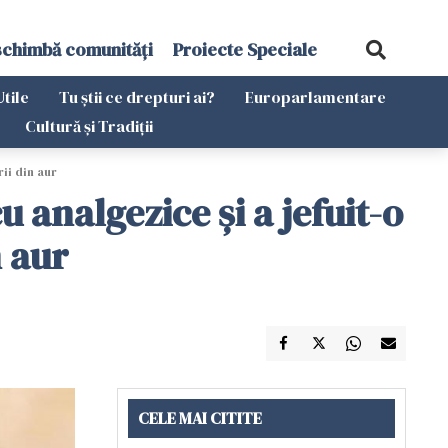
schimbă comunități
Proiecte Speciale
Utile
Tu știi ce drepturi ai?
Europarlamentare
Cultură și Tradiții
rii din aur
 analgezice și a jefuit-o
n aur
CELE MAI CITITE