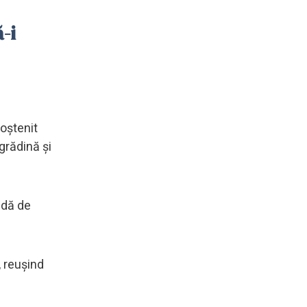
-i
moștenit
 grădină și
ndă de
, reușind