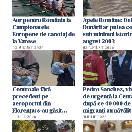
Aur pentru România la
Apele Române: Deb
Campionatele
Dunării ar putea c
Europene de canotaj de
sub minimul istoric
la Varese
august 2003
02 AUGUST 2026
02 AUGUST 2026
Controale fără
Pedro Sanchez, viz
precedent pe
de urgență la Ceut
aeroportul din
după ce 40 000 de
Florența: s-au găsit
migranți au năvălit
capete de aligator și o
teritoriul spaniol:
31 IULIE 2026
31 IULIE 2026
sumă imensă de bani
mobiliza toate
resursele"