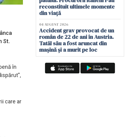
patului. Procurorii italieni i-au
reconstituit ultimele momente
din viață
04 AUGUST 2026
Accident grav provocat de un
omânca
român de 22 de ani în Austria.
n St.
Tatăl său a fost aruncat din
mașină și a murit pe loc
lbenă în
ispărut",
ii care ar