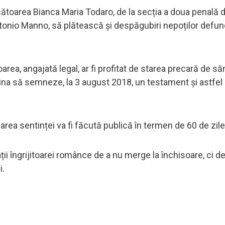
toarea Bianca Maria Todaro, de la secția a doua penală d
tonio Manno, să plătească și despăgubiri nepoților defunc
toarea, angajată legal, ar fi profitat de starea precară de s
mina să semneze, la 3 august 2018, un testament și astfel
area sentinței va fi făcută publică în termen de 60 de zile
 îngrijitoarei românce de a nu merge la închisoare, ci de
i.