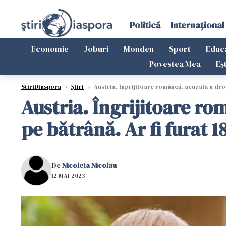
Politică
Internațional
Economie
Joburi
Monden
Sport
Educ
Povestea Mea
Eș
StiriDiaspora
›
Știri
›
Austria. Îngrijitoare româncă, acuzată a drogat
Austria. Îngrijitoare ro
pe bătrână. Ar fi furat 1
De
Nicoleta Nicolau
12 MAI 2023