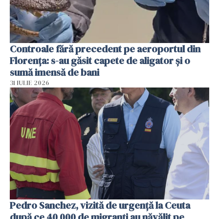
Controale fără precedent pe aeroportul din
Florența: s-au găsit capete de aligator și o
sumă imensă de bani
31 IULIE 2026
Pedro Sanchez, vizită de urgență la Ceuta
după ce 40 000 de migranți au năvălit pe