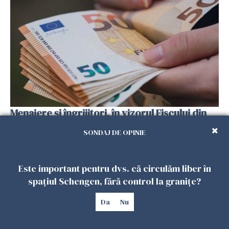
Menajere și îngrijitori, în vizorul Fiscului din
Italia. Aproape 500.000 de euro din venituri,
SONDAJ DE OPINIE
ascunși de autorități
26 IULIE 2026
Este important pentru dvs. că circulăm liber în
spațiul Schengen, fără control la granițe?
Da
Nu