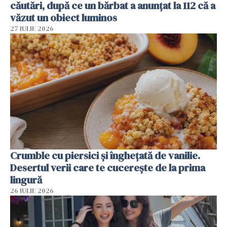
căutări, după ce un bărbat a anunțat la 112 că a
văzut un obiect luminos
27 IULIE 2026
Crumble cu piersici și înghețată de vanilie.
Desertul verii care te cucerește de la prima
lingură
26 IULIE 2026