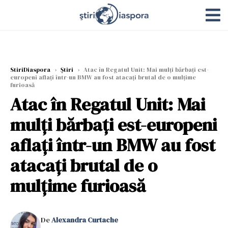
StiriDiaspora
›
Știri
›
Atac în Regatul Unit: Mai mulți bărbați est-
europeni aflați într-un BMW au fost atacați brutal de o mulțime
furioasă
Atac în Regatul Unit: Mai
mulți bărbați est-europeni
aflați într-un BMW au fost
atacați brutal de o
mulțime furioasă
De
Alexandra Curtache