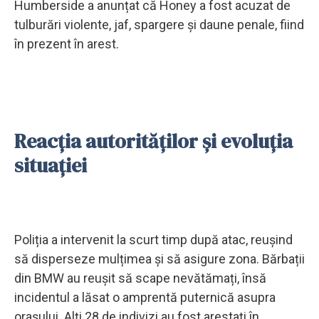
Humberside a anunțat că Honey a fost acuzat de
tulburări violente, jaf, spargere și daune penale, fiind
în prezent în arest.
Reacția autorităților și evoluția
situației
Poliția a intervenit la scurt timp după atac, reușind
să disperseze mulțimea și să asigure zona. Bărbații
din BMW au reușit să scape nevătămați, însă
incidentul a lăsat o amprentă puternică asupra
orașului. Alți 28 de indivizi au fost arestați în