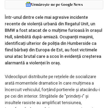
Urmărește-ne pe Google News
Într-unul dintre cele mai agresive incidente
recente de violență urbană din Regatul Unit, un
BMW a fost atacat de o mulțime furioasă în orașul
Hull, sâmbătă după-amiază. Ocupanții mașinii,
identificați ulterior de poliția din Humberside ca
fiind bărbați din Europa de Est, au fost victimele
unui atac brutal care a scos în evidență creșterea
alarmantă a violenței în oraș.
Videoclipuri distribuite pe rețelele de socializare
arată momentele dramatice în care mulțimea a
încercuit vehiculul, forțând portierele și atacându-i
pe cei din interior. Strigătele de "prindeți-i" și
insultele rasiste au amplificat tensiunea,