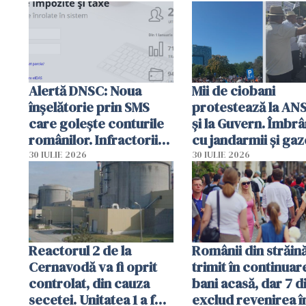
intervenție
Alertă DNSC: Noua
Mii de ciobani
înșelătorie prin SMS
protestează la AN
care golește conturile
și la Guvern. Îmbrâ
românilor. Infractorii
cu jandarmii și gaz
folosesc numele
lacrimogene
30 IULIE 2026
30 IULIE 2026
Ghișeul.ro și al Poliției
Române
Reactorul 2 de la
Românii din străin
Cernavodă va fi oprit
trimit în continuar
controlat, din cauza
bani acasă, dar 7 d
secetei. Unitatea 1 a fost
exclud revenirea î