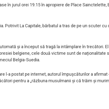
rase în jurul orei 19.15 în apropiere de Place Sainctelette,
ia. Potrivit La Capitale, bărbatul a tras de pe un scuter cu
utomată și a început să tragă la intâmplare în trecători. El
r presiei belgiene, cele două victime sunt de naționalitate
 meciul Belgia-Suedia.
re l-a postat pe internet, autorul împușcăturilor a afirmat
ufăcători pentru a „răzbuna musulmanii și că trăim și muri