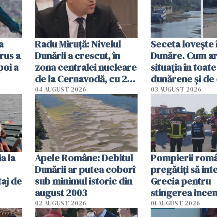
a
Radu Miruţă: Nivelul
Seceta lovește 
rus a
Dunării a crescut, în
Dunăre. Cum ar
poi a
zona centralei nucleare
situația în toate
de la Cernavodă, cu 2
dunărene și de
cm faţă de ziua trecută
România resim
04 AUGUST 2026
03 AUGUST 2026
efectele, deși a
în iulie
a la
Apele Române: Debitul
Pompierii româ
Dunării ar putea coborî
pregătiţi să int
aj de
sub minimul istoric din
Grecia pentru
august 2003
stingerea incen
02 AUGUST 2026
01 AUGUST 2026