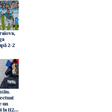
raiova,
ga
upă 2-2
uzău.
ectuat
e un
 la 112