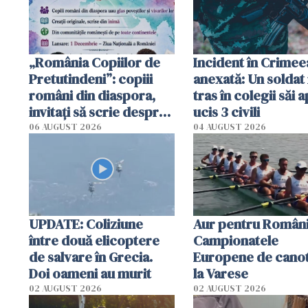
tracteze"
„România Copiilor de
Incident în Crimee
Pretutindeni”: copiii
anexată: Un soldat 
români din diaspora,
tras în colegii săi a
invitați să scrie despre
ucis 3 civili
România într-un volum
06 AUGUST 2026
04 AUGUST 2026
special
UPDATE: Coliziune
Aur pentru Români
între două elicoptere
Campionatele
de salvare în Grecia.
Europene de canot
Doi oameni au murit
la Varese
02 AUGUST 2026
02 AUGUST 2026