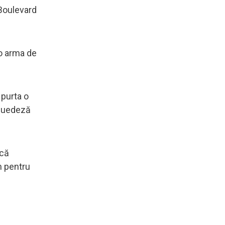
 Boulevard
 o arma de
 purta o
 suedeză
 că
m pentru