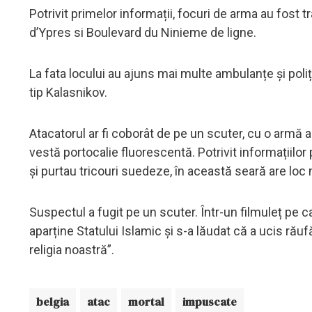
Potrivit primelor informații, focuri de arma au fost t
d’Ypres si Boulevard du Ninieme de ligne.
La fata locului au ajuns mai multe ambulanțe și poliț
tip Kalasnikov.
Atacatorul ar fi coborât de pe un scuter, cu o armă a
vestă portocalie fluorescentă. Potrivit informațiilo
și purtau tricouri suedeze, în această seară are loc
Suspectul a fugit pe un scuter. Într-un filmuleț pe ca
aparține Statului Islamic și s-a lăudat că a ucis ră
religia noastră”.
belgia
atac
mortal
impuscate