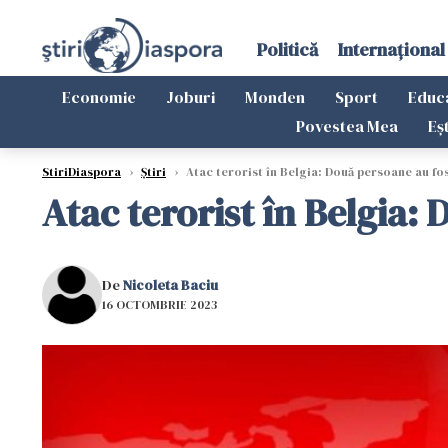
Politică
Internațional
Economie
Joburi
Monden
Sport
Educ
Povestea Mea
Eș
StiriDiaspora
›
Știri
›
Atac terorist în Belgia: Două persoane au fo
Atac terorist în Belgia:
De
Nicoleta Baciu
16 OCTOMBRIE 2023