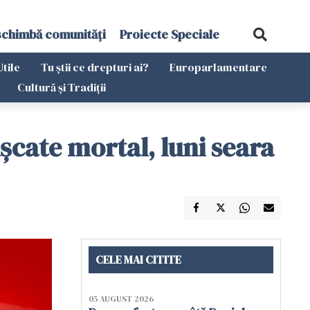
schimbă comunități
Proiecte Speciale
Utile
Tu știi ce drepturi ai?
Europarlamentare
Cultură și Tradiții
șcate mortal, luni seara
CELE MAI CITITE
05 AUGUST 2026