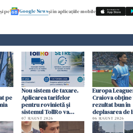
Google News
și pe
și în aplicațiile mobile
Nou sistem de taxare.
Europa League:
at pe
Aplicarea tarifelor
Craiova obține
nia
pentru rovinietă şi
rezultat bun în
sistemul TollRo va
deplasarea de 
începe la 1 octombrie
07 AUGUST 2026
06 AUGUST 2026
ă