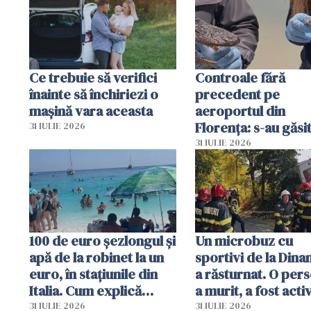
Ce trebuie să verifici
Controale fără
înainte să închiriezi o
precedent pe
mașină vara aceasta
aeroportul din
Florența: s-au găsi
31 IULIE 2026
capete de aligator 
31 IULIE 2026
sumă imensă de ba
100 de euro șezlongul și
Un microbuz cu
apă de la robinet la un
sportivi de la Dina
euro, în stațiunile din
a răsturnat. O per
Italia. Cum explică
a murit, a fost acti
autoritățile
planul roșu de
31 IULIE 2026
31 IULIE 2026