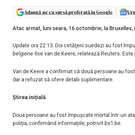
Adaugă-ne ca sursă preferată în Google
Urm
Atac armat, luni seara, 16 octombrie, la Bruxelles,
Update ora 22:13. Doi cetăţeni suedezi au fost împuşca
belgiene Ilse van de Keere, relatează Reuters. Este p
Van de Keere a confirmat că două persoane au fost u
dar a refuzat să ofere detalii suplimentare.
Știrea inițială
Doua persoane au fost împușcate mortal într-un atac
poliția, confirmând informațiile, potrivit bx1.be.