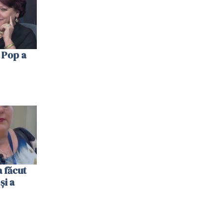
 Pop a
 făcut
și a