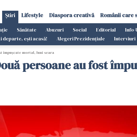
Știri
Lifestyle
Diaspora creativă
Românii care 
ație
Sănătate
Abuzuri
Social
Editorial
Info-
ti departe, ești acasă!
Alegeri Prezidențiale
Interviuri
st împușcate mortal, luni seara
 Două persoane au fost împu