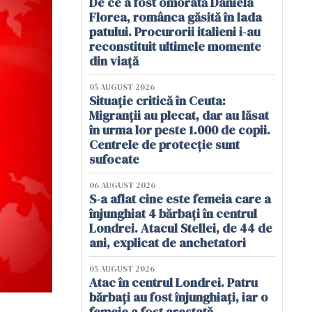
De ce a fost omorâtă Daniela
Florea, românca găsită în lada
patului. Procurorii italieni i-au
reconstituit ultimele momente
din viață
05 AUGUST 2026
Situație critică în Ceuta:
Migranții au plecat, dar au lăsat
în urma lor peste 1.000 de copii.
Centrele de protecție sunt
sufocate
06 AUGUST 2026
S-a aflat cine este femeia care a
înjunghiat 4 bărbați în centrul
Londrei. Atacul Stellei, de 44 de
ani, explicat de anchetatori
05 AUGUST 2026
Atac în centrul Londrei. Patru
bărbați au fost înjunghiați, iar o
femeie a fost arestată