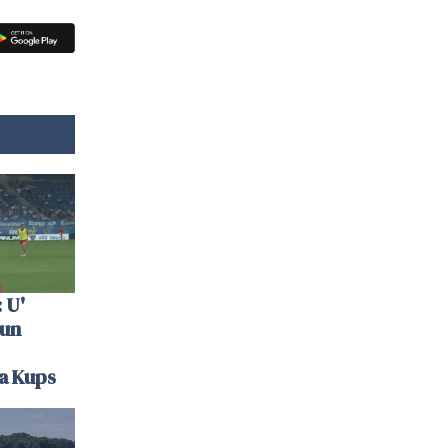
 U'
 un
la Kups