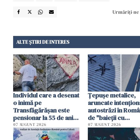
Urmăriți-ne 
ALTE ȘTIRI DE INTERES
Individul care a desenat
Țepușe metalice,
o inimă pe
aruncate intențion
Transfăgărășan este
autostrăzi în Româ
pensionar la 55 de ani.
de "baieții cu
Poliția l-a identificat
platforme": "Mi-au
07 AUGUST 2026
07 AUGUST 2026
cerut 1200 lei să m