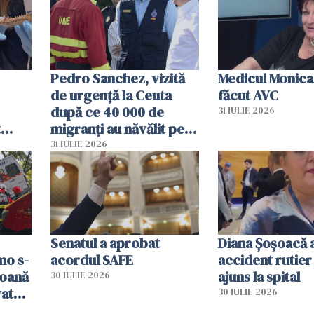
Pedro Sanchez, vizită
Medicul Monica
de urgență la Ceuta
făcut AVC
după ce 40 000 de
31 IULIE 2026
t
migranți au năvălit pe
și o
teritoriul spaniol: „Vom
31 IULIE 2026
ni
mobiliza toate
resursele"
Senatul a aprobat
Diana Șoșoacă a
mo s-
acordul SAFE
accident rutier 
soană
ajuns la spital
30 IULIE 2026
vat
30 IULIE 2026