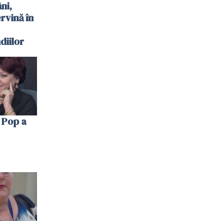
ni,
ervină în
diilor
 Pop a