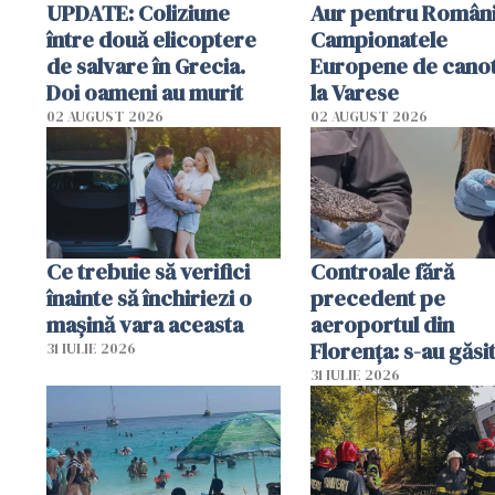
UPDATE: Coliziune
Aur pentru Români
între două elicoptere
Campionatele
de salvare în Grecia.
Europene de canot
Doi oameni au murit
la Varese
02 AUGUST 2026
02 AUGUST 2026
Ce trebuie să verifici
Controale fără
înainte să închiriezi o
precedent pe
mașină vara aceasta
aeroportul din
Florența: s-au găsi
31 IULIE 2026
capete de aligator 
31 IULIE 2026
sumă imensă de ba