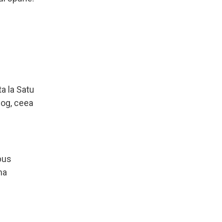
.
ta la Satu
alog, ceea
epus
na