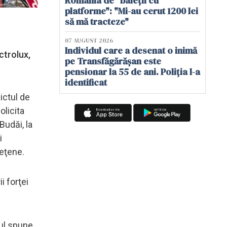
România de "baieții cu
platforme": "Mi-au cerut 1200 lei
să mă tracteze"
07 AUGUST 2026
Individul care a desenat o inimă
ctrolux,
pe Transfăgărășan este
pensionar la 55 de ani. Poliția l-a
identificat
ictul de
olicita
Budăi, la
i
deţene.
i forţei
ul spune.