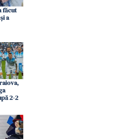
 făcut
și a
raiova,
ga
upă 2-2