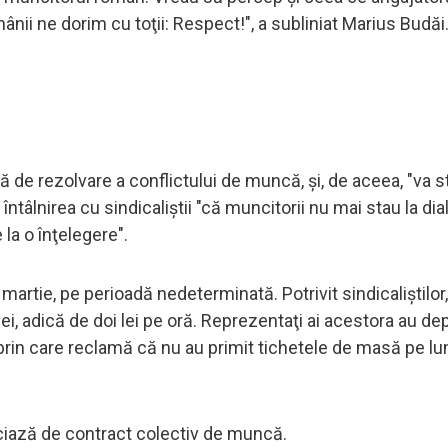
nii ne dorim cu toţii: Respect!", a subliniat Marius Budăi
 de rezolvare a conflictului de muncă, şi, de aceea, "va s
întâlnirea cu sindicaliştii "că muncitorii nu mai stau la di
la o înţelegere".
martie, pe perioadă nedeterminată. Potrivit sindicaliştilor,
lei, adică de doi lei pe oră. Reprezentaţi ai acestora au d
 prin care reclamă că nu au primit tichetele de masă pe lu
iciază de contract colectiv de muncă.