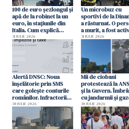
100 de euro șezlongul și
Un microbuz cu
apă de la robinet la un
sportivi de la Dina
euro, în stațiunile din
a răsturnat. O per
Italia. Cum explică
a murit, a fost acti
autoritățile
planul roșu de
31 IULIE 2026
31 IULIE 2026
intervenție
Alertă DNSC: Noua
Mii de ciobani
înșelătorie prin SMS
protestează la AN
care golește conturile
și la Guvern. Îmbrâ
românilor. Infractorii
cu jandarmii și gaz
folosesc numele
lacrimogene
30 IULIE 2026
30 IULIE 2026
Ghișeul.ro și al Poliției
Române