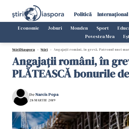
Politică
Internațional
Economie
Joburi
Monden
Sport
Educ
Povestea Mea
Eș
StiriDiaspora
›
Știri
›
Angajații români, în grevă. Patronul unei ma
Angajații români, în gre
PLĂTEASCĂ bonurile d
De
Narcis Popa
28 MARTIE 2019