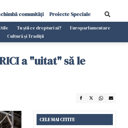
schimbă comunități
Proiecte Speciale
Utile
Tu știi ce drepturi ai?
Europarlamentare
Cultură și Tradiții
ICI a "uitat" să le
CELE MAI CITITE