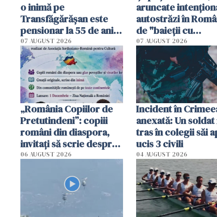
o inimă pe
aruncate intențion
Transfăgărășan este
autostrăzi în Româ
pensionar la 55 de ani.
de "baieții cu
Poliția l-a identificat
platforme": "Mi-au
07 AUGUST 2026
07 AUGUST 2026
cerut 1200 lei să m
tracteze"
„România Copiilor de
Incident în Crimee
Pretutindeni”: copiii
anexată: Un soldat 
români din diaspora,
tras în colegii săi a
invitați să scrie despre
ucis 3 civili
România într-un volum
06 AUGUST 2026
04 AUGUST 2026
special