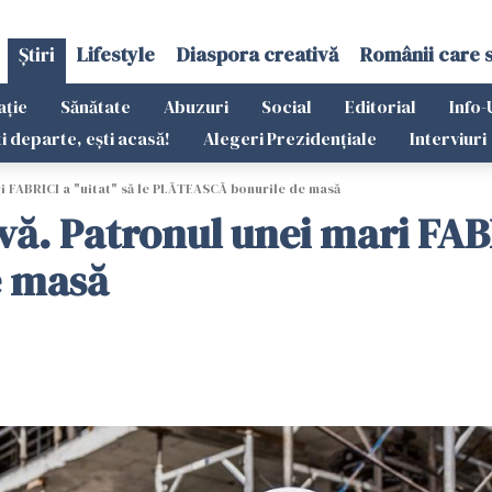
Știri
Lifestyle
Diaspora creativă
Românii care 
ație
Sănătate
Abuzuri
Social
Editorial
Info-
ti departe, ești acasă!
Alegeri Prezidențiale
Interviuri
ri FABRICI a "uitat" să le PLĂTEASCĂ bonurile de masă
vă. Patronul unei mari FABR
e masă