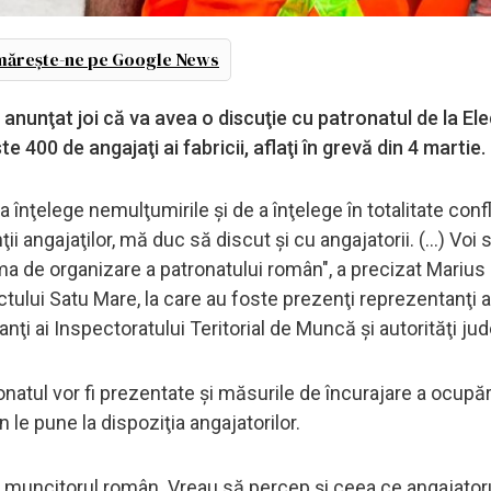
ărește-ne pe Google News
a anunţat joi că va avea o discuţie cu patronatul de la Ele
e 400 de angajaţi ai fabricii, aflaţi în grevă din 4 martie.
 înţelege nemulţumirile şi de a înţelege în totalitate confl
angajaţilor, mă duc să discut şi cu angajatorii. (...) Voi s
a de organizare a patronatului român", a precizat Marius 
efectului Satu Mare, la care au foste prezenţi reprezentanţi a
tanţi ai Inspectoratului Teritorial de Muncă şi autorităţi ju
onatul vor fi prezentate şi măsurile de încurajare a ocupări
le pune la dispoziţia angajatorilor.
tru muncitorul român. Vreau să percep şi ceea ce angajator