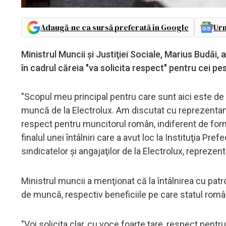
Adaugă-ne ca sursă preferată în Google
Urm
Ministrul Muncii şi Justiţiei Sociale, Marius Budăi, 
în cadrul căreia "va solicita respect" pentru cei pest
"Scopul meu principal pentru care sunt aici este de a
muncă de la Electrolux. Am discutat cu reprezentanţii 
respect pentru muncitorul român, indiferent de form
finalul unei întâlniri care a avut loc la Instituţia Pr
sindicatelor şi angajaţilor de la Electrolux, reprezen
Ministrul muncii a menţionat că la întâlnirea cu patr
de muncă, respectiv beneficiile pe care statul român 
"Voi solicita clar, cu voce foarte tare, respect pen