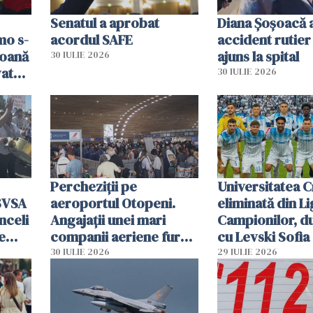
Senatul a aprobat
Diana Șoșoacă a
mo s-
acordul SAFE
accident rutier 
soană
ajuns la spital
30 IULIE 2026
vat
30 IULIE 2026
Percheziții pe
Universitatea C
SVSA
aeroportul Otopeni.
eliminată din Li
nceli
Angajații unei mari
Campionilor, d
e
companii aeriene furau
cu Levski Sofia
parfumuri, ceasuri și
30 IULIE 2026
29 IULIE 2026
mâncarea destinată
vânzării