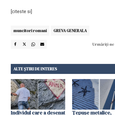
[citeste si]
muncitori romani
GREVA GENERALA
Urmăriți-ne 
ALTE ȘTIRI DE INTERES
Individul care a desenat
Țepușe metalice,