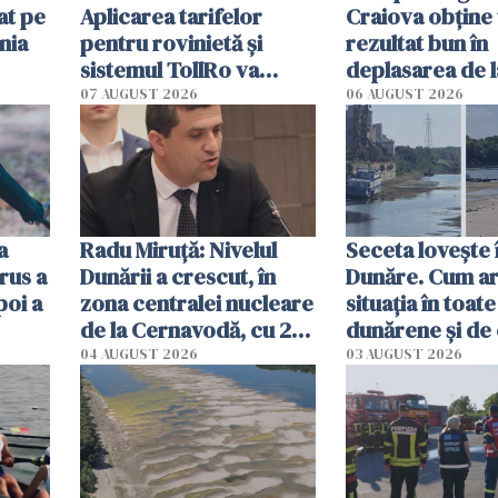
at pe
Aplicarea tarifelor
Craiova obține
nia
pentru rovinietă şi
rezultat bun în
sistemul TollRo va
deplasarea de 
începe la 1 octombrie
07 AUGUST 2026
06 AUGUST 2026
ă
a
Radu Miruţă: Nivelul
Seceta lovește 
rus a
Dunării a crescut, în
Dunăre. Cum ar
poi a
zona centralei nucleare
situația în toate
de la Cernavodă, cu 2
dunărene și de
cm faţă de ziua trecută
România resim
04 AUGUST 2026
03 AUGUST 2026
efectele, deși a
în iulie