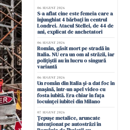
06 AUGUST 2026
S-a aflat cine este femeia care a
înjunghiat 4 bărbați în centrul
Londrei. Atacul Stellei, de 44 de
ani, explicat de anchetatori
06 AUGUST 2026
Român, găsit mort pe stradă în
Italia. NU era un om al străzii, iar
polițiștii au în lucru o singură
variantă
06 AUGUST 2026
Un român din Italia și-a dat foc în
mașină, într-un apel video cu
fosta iubită. Era chiar în fața
locuinței iubitei din Milano
07 AUGUST 2026
Țepușe metalice, aruncate
intenționat pe autostrăzi în