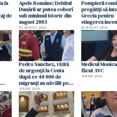
a la
Apele Române: Debitul
Pompierii româ
Dunării ar putea coborî
pregătiţi să int
aj de
sub minimul istoric din
Grecia pentru
august 2003
stingerea incen
02 AUGUST 2026
01 AUGUST 2026
Pedro Sanchez, vizită
Medicul Monica
de urgență la Ceuta
făcut AVC
după ce 40 000 de
31 IULIE 2026
t
migranți au năvălit pe
și o
teritoriul spaniol: „Vom
31 IULIE 2026
ni
mobiliza toate
resursele"