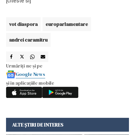
[citeste si]
vot diaspora
europarlamentare
andrei caramitru
Urmăriți-ne și pe
Google News
și în aplicațiile mobile
ALTE ȘTIRI DE INTERES