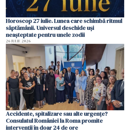
Horoscop 27 iulie. Lunea care schimbă ritmul
săptămânii. Universul deschide uși
neașteptate pentru unele zodii
26 IULIE 2026
Accidente, spitalizare sau alte urgențe?
Consulatul României la Roma promite
intervenții în doar 24 de ore