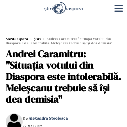
StiriDiaspora
›
Știri
›
Andrei Caramitru: "Situația votului din
Diaspora este intolerabilă. Meleșcanu trebuie să își dea demisia"
Andrei Caramitru:
"Situația votului din
Diaspora este intolerabilă.
Meleșcanu trebuie să își
dea demisia"
De
Alexandra Steoleaca
27 MAI 2019