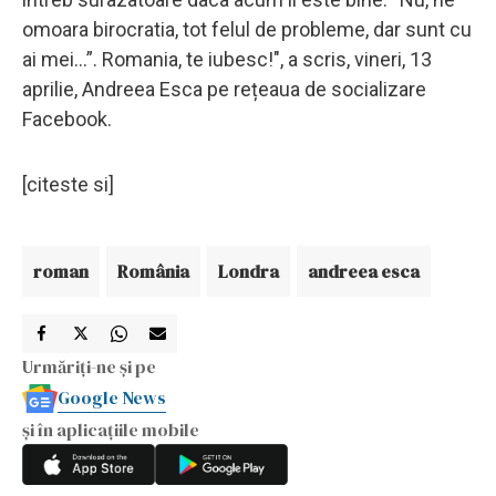
omoara birocratia, tot felul de probleme, dar sunt cu
ai mei…”. Romania, te iubesc!", a scris, vineri, 13
aprilie, Andreea Esca pe rețeaua de socializare
Facebook.
[citeste si]
roman
România
Londra
andreea esca
Urmăriți-ne și pe
Google News
și în aplicațiile mobile