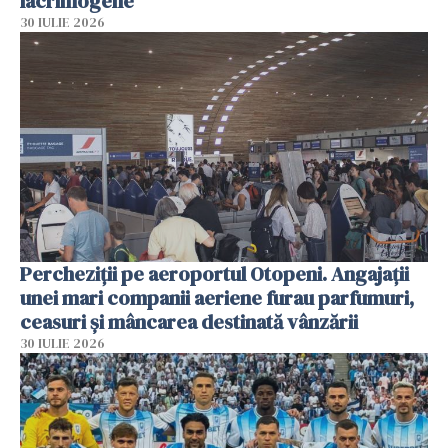
lacrimogene
30 IULIE 2026
Percheziții pe aeroportul Otopeni. Angajații
unei mari companii aeriene furau parfumuri,
ceasuri și mâncarea destinată vânzării
30 IULIE 2026