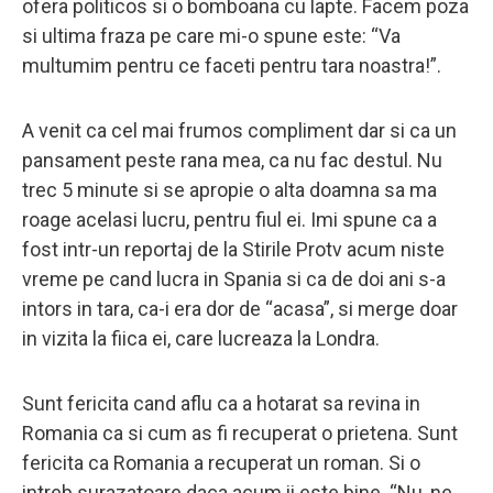
ofera politicos si o bomboana cu lapte. Facem poza
si ultima fraza pe care mi-o spune este: “Va
multumim pentru ce faceti pentru tara noastra!”.
A venit ca cel mai frumos compliment dar si ca un
pansament peste rana mea, ca nu fac destul. Nu
trec 5 minute si se apropie o alta doamna sa ma
roage acelasi lucru, pentru fiul ei. Imi spune ca a
fost intr-un reportaj de la Stirile Protv acum niste
vreme pe cand lucra in Spania si ca de doi ani s-a
intors in tara, ca-i era dor de “acasa”, si merge doar
in vizita la fiica ei, care lucreaza la Londra.
Sunt fericita cand aflu ca a hotarat sa revina in
Romania ca si cum as fi recuperat o prietena. Sunt
fericita ca Romania a recuperat un roman. Si o
intreb surazatoare daca acum ii este bine. “Nu, ne