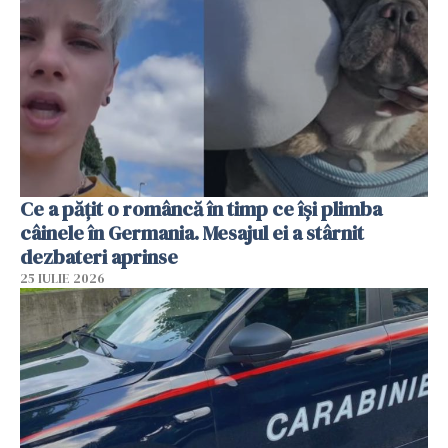
Ce a pățit o româncă în timp ce își plimba
câinele în Germania. Mesajul ei a stârnit
dezbateri aprinse
25 IULIE 2026