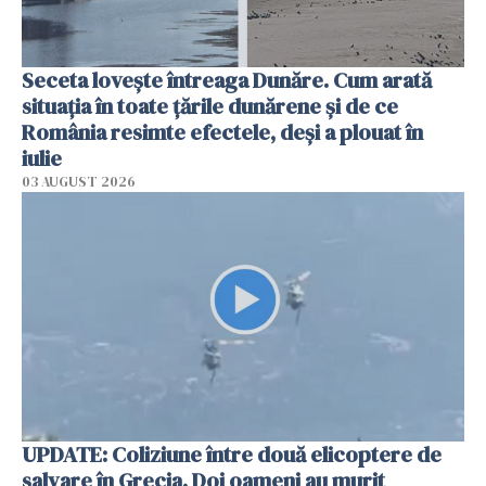
Seceta lovește întreaga Dunăre. Cum arată
situația în toate țările dunărene și de ce
România resimte efectele, deși a plouat în
iulie
03 AUGUST 2026
UPDATE: Coliziune între două elicoptere de
salvare în Grecia. Doi oameni au murit