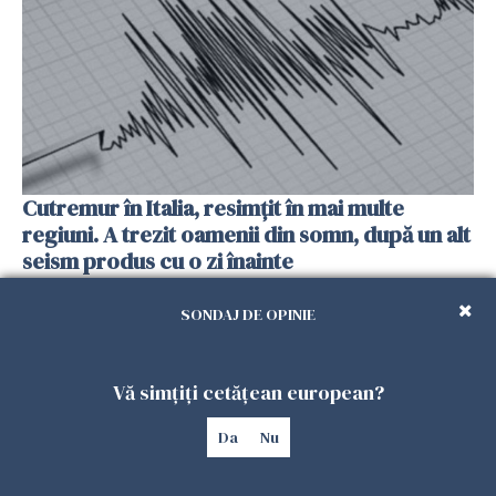
Cutremur în Italia, resimțit în mai multe
regiuni. A trezit oamenii din somn, după un alt
seism produs cu o zi înainte
25 IULIE 2026
SONDAJ DE OPINIE
Vă simțiți cetățean european?
Da
Nu