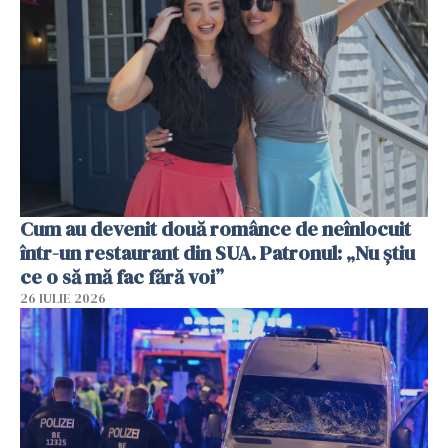
Cum au devenit două românce de neînlocuit
într-un restaurant din SUA. Patronul: „Nu știu
ce o să mă fac fără voi”
26 IULIE 2026