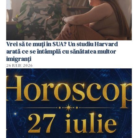
Vrei să te muți în SUA? Un studiu Harvard
arată ce se întâmplă cu sănătatea multor
imigranți
26 IULIE 2026