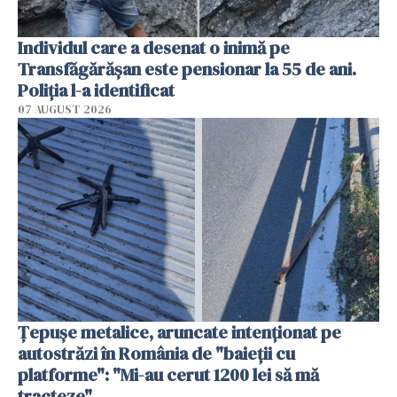
Individul care a desenat o inimă pe
Transfăgărășan este pensionar la 55 de ani.
Poliția l-a identificat
07 AUGUST 2026
Țepușe metalice, aruncate intenționat pe
autostrăzi în România de "baieții cu
platforme": "Mi-au cerut 1200 lei să mă
tracteze"