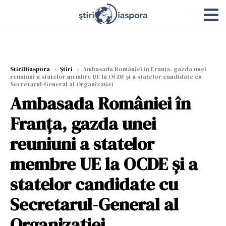
StiriDiaspora
›
Știri
›
Ambasada României în Franța, gazda unei
reuniuni a statelor membre UE la OCDE şi a statelor candidate cu
Secretarul-General al Organizaţiei
Ambasada României în
Franța, gazda unei
reuniuni a statelor
membre UE la OCDE şi a
statelor candidate cu
Secretarul-General al
Organizaţiei