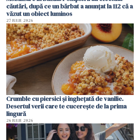
căutări, după ce un bărbat a anunțat la 112 că a
văzut un obiect luminos
27 IULIE 2026
Crumble cu piersici și înghețată de vanilie.
Desertul verii care te cucerește de la prima
lingură
26 IULIE 2026