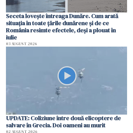
Seceta lovește întreaga Dunăre. Cum arată
situația în toate țările dunărene și de ce
România resimte efectele, deși a plouat în
iulie
03 AUGUST 2026
UPDATE: Coliziune între două elicoptere de
salvare în Grecia. Doi oameni au murit
02 AUGUST 2026