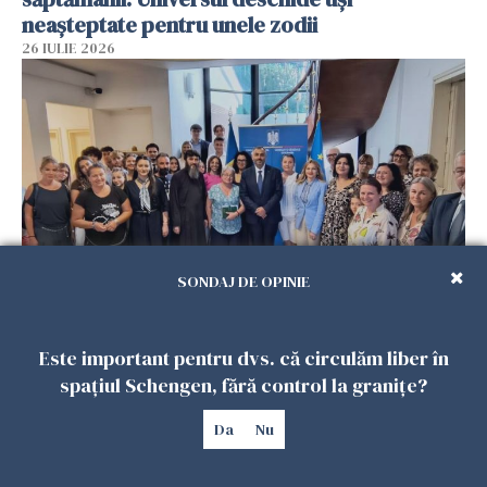
neașteptate pentru unele zodii
26 IULIE 2026
SONDAJ DE OPINIE
Accidente, spitalizare sau alte urgențe?
Consulatul României la Roma promite
Este important pentru dvs. că circulăm liber în
intervenții în doar 24 de ore
spațiul Schengen, fără control la granițe?
26 IULIE 2026
Da
Nu