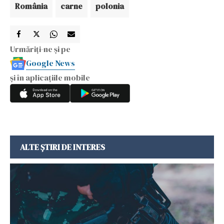
România
carne
polonia
Urmăriți-ne și pe
Google News
și în aplicațiile mobile
ALTE ȘTIRI DE INTERES