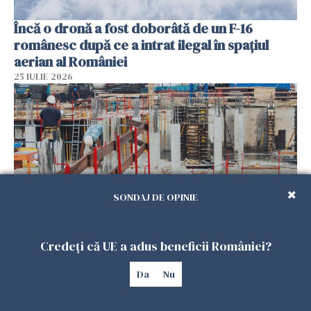
Încă o dronă a fost doborâtă de un F-16
românesc după ce a intrat ilegal în spațiul
aerian al României
25 IULIE 2026
SONDAJ DE OPINIE
Credeți că UE a adus beneficii României?
Se caută urgent români pentru șantiere din
Marea Britanie. Salarii de până la 29 de lire pe
Da
Nu
oră
25 IULIE 2026