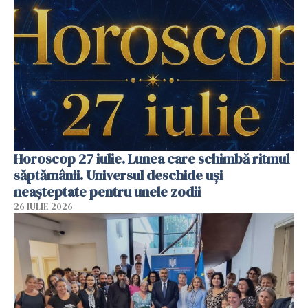
Horoscop 27 iulie. Lunea care schimbă ritmul
săptămânii. Universul deschide uși
neașteptate pentru unele zodii
26 IULIE 2026