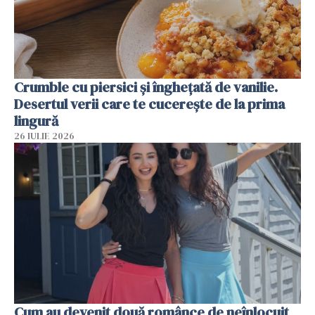
Crumble cu piersici și înghețată de vanilie.
Desertul verii care te cucerește de la prima
lingură
26 IULIE 2026
Cum au devenit două românce de neînlocuit