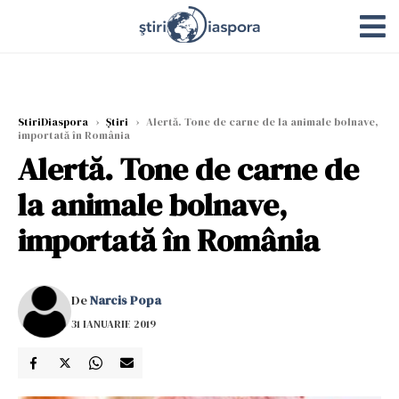
StiriDiaspora
›
Știri
›
Alertă. Tone de carne de la animale bolnave,
importată în România
Alertă. Tone de carne de
la animale bolnave,
importată în România
De
Narcis Popa
31 IANUARIE 2019