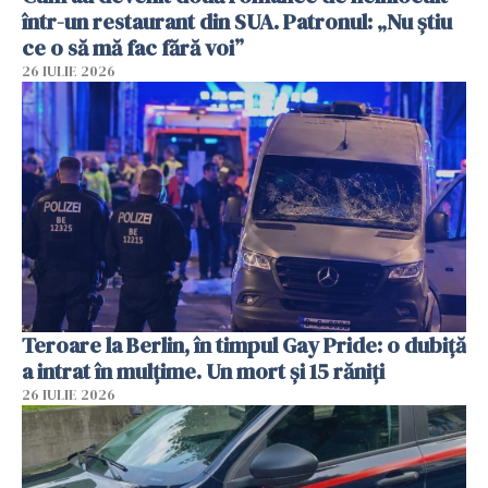
într-un restaurant din SUA. Patronul: „Nu știu
ce o să mă fac fără voi”
26 IULIE 2026
Teroare la Berlin, în timpul Gay Pride: o dubiță
a intrat în mulțime. Un mort și 15 răniți
26 IULIE 2026