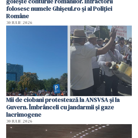
golește conturile românilor. Infractorii
folosesc numele Ghișeul.ro și al Poliției
Române
30 IULIE 2026
Mii de ciobani protestează la ANSVSA și la
Guvern. Îmbrânceli cu jandarmii și gaze
lacrimogene
30 IULIE 2026