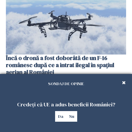
Încă o dronă a fost doborâtă de un F-16
românesc după ce a intrat ilegal în spațiul
aerian al României
25 IULIE 2026
SONDAJ DE OPINIE
Credeți că UE a adus beneficii României?
Da
Nu