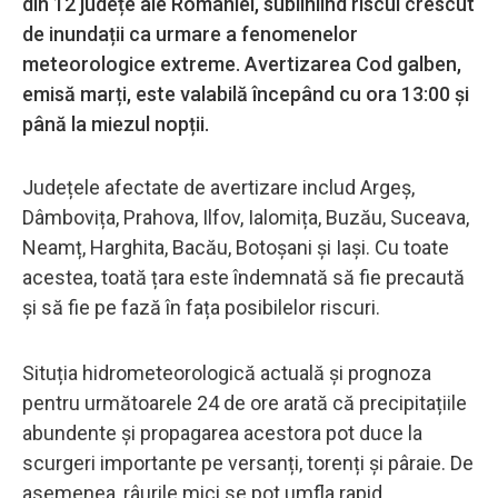
din 12 județe ale României, subliniind riscul crescut
de inundații ca urmare a fenomenelor
meteorologice extreme. Avertizarea Cod galben,
emisă marți, este valabilă începând cu ora 13:00 și
până la miezul nopții.
Județele afectate de avertizare includ Argeș,
Dâmbovița, Prahova, Ilfov, Ialomița, Buzău, Suceava,
Neamț, Harghita, Bacău, Botoșani și Iași. Cu toate
acestea, toată țara este îndemnată să fie precaută
și să fie pe fază în fața posibilelor riscuri.
Situția hidrometeorologică actuală și prognoza
pentru următoarele 24 de ore arată că precipitațiile
abundente și propagarea acestora pot duce la
scurgeri importante pe versanți, torenți și pâraie. De
asemenea, râurile mici se pot umfla rapid,