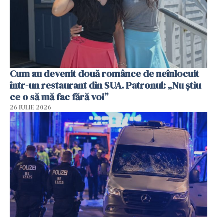
Cum au devenit două românce de neînlocuit
într-un restaurant din SUA. Patronul: „Nu știu
ce o să mă fac fără voi”
26 IULIE 2026