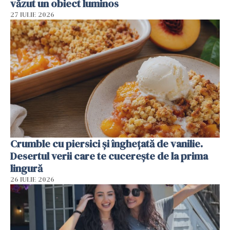
văzut un obiect luminos
27 IULIE 2026
Crumble cu piersici și înghețată de vanilie.
Desertul verii care te cucerește de la prima
lingură
26 IULIE 2026