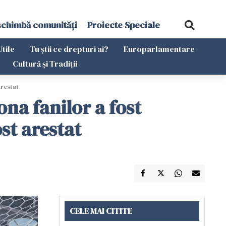
schimbă comunități
Proiecte Speciale
Utile
Tu știi ce drepturi ai?
Europarlamentare
Cultură și Tradiții
arestat
na fanilor a fost
st arestat
CELE MAI CITITE