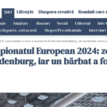
Știri
Lifestyle
Diaspora creativă
Românii care 
ație
Sănătate
Abuzuri
Social
Editorial
Info-
ti departe, ești acasă!
Alegeri Prezidențiale
Interviuri
: zona fanilor a fost evacuată la Poarta Brandenburg, iar un bărbat a fost 
ionatul European 2024: zo
enburg, iar un bărbat a fo