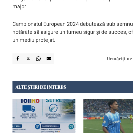
major.
Campionatul European 2024 debutează sub semnul un
hotărâte să asigure un turneu sigur și de succes, of
un mediu protejat.
Urmăriți-ne 
ALTE ȘTIRI DE INTERES