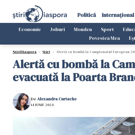
Politică
Internațional
Economie
Joburi
Monden
Sport
Educ
Povestea Mea
Eș
StiriDiaspora
›
Știri
›
Alertă cu bombă la Campionatul European 2024
Alertă cu bombă la Camp
evacuată la Poarta Brand
De
Alexandra Curtache
14 IUNIE 2024