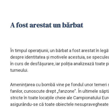
A fost arestat un bărbat
În timpul operațiunii, un bărbat a fost arestat în legă
despre identitatea și motivele acestuia, se specule
în curs de desfășurare, iar poliția analizează toate p
turneului.
Amenințarea cu bombă vine pe fondul unor temeri spo
fanilor, cunoscute drept „fanzone”. În ultimele săp
stricte în toate locațiile cheie ale Campionatului Euro
asigurându-se că toate obiectele nesupravegheate s