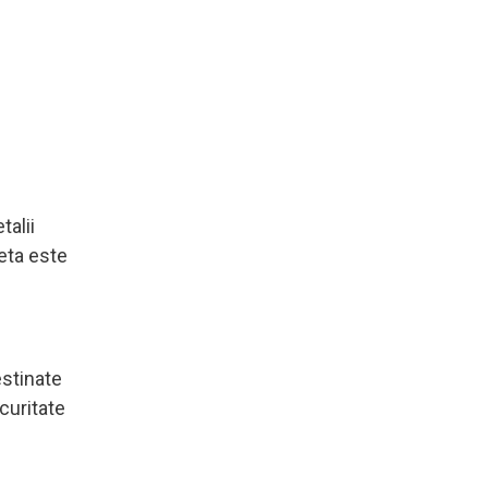
talii
eta este
estinate
curitate