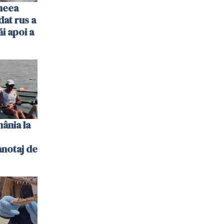
imeea
dat rus a
ăi apoi a
ânia la
notaj de