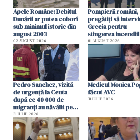
Apele Române: Debitul
Pompierii români,
Dunării ar putea coborî
pregătiţi să intervi
sub minimul istoric din
Grecia pentru
august 2003
stingerea incendii
02 AUGUST 2026
01 AUGUST 2026
Pedro Sanchez, vizită
Medicul Monica Po
de urgență la Ceuta
făcut AVC
după ce 40 000 de
31 IULIE 2026
migranți au năvălit pe
teritoriul spaniol: „Vom
31 IULIE 2026
mobiliza toate
resursele"