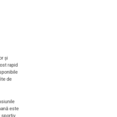
r și
ost rapid
isponibile
fite de
nsiunile
rmană este
 sportiv