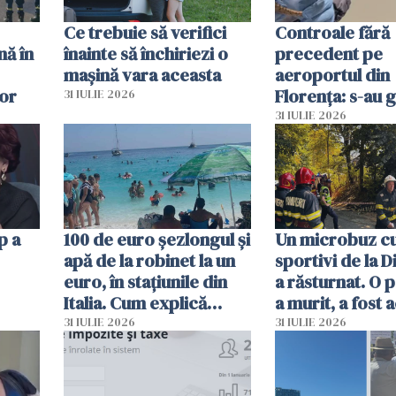
Ce trebuie să verifici
Controale fără
nă în
înainte să închiriezi o
precedent pe
mașină vara aceasta
aeroportul din
lor
Florența: s-au g
31 IULIE 2026
capete de aligat
31 IULIE 2026
sumă imensă de
p a
100 de euro șezlongul și
Un microbuz c
apă de la robinet la un
sportivi de la 
euro, în stațiunile din
a răsturnat. O 
Italia. Cum explică
a murit, a fost 
autoritățile
planul roșu de
31 IULIE 2026
31 IULIE 2026
intervenție