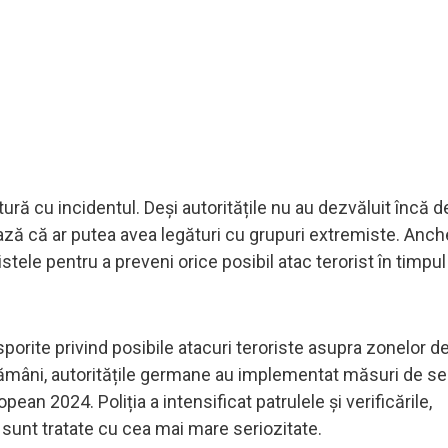
tură cu incidentul. Deși autoritățile nu au dezvăluit încă de
ază că ar putea avea legături cu grupuri extremiste. Anch
istele pentru a preveni orice posibil atac terorist în timpul
rite privind posibile atacuri teroriste asupra zonelor d
tămâni, autoritățile germane au implementat măsuri de se
pean 2024. Poliția a intensificat patrulele și verificările,
unt tratate cu cea mai mare seriozitate.