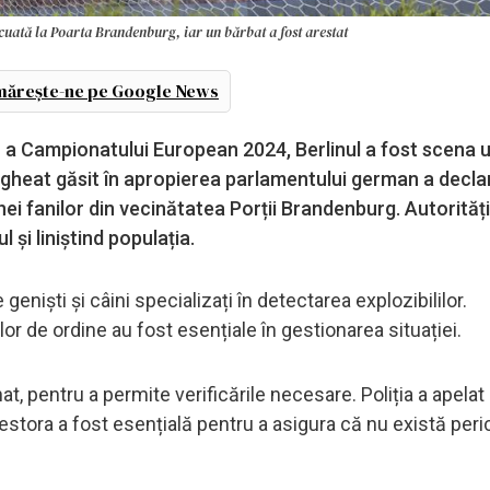
uată la Poarta Brandenburg, iar un bărbat a fost arestat
ărește-ne pe Google News
ă a Campionatului European 2024, Berlinul a fost scena 
gheat găsit în apropierea parlamentului german a decla
i fanilor din vecinătatea Porții Brandenburg. Autorități
și liniștind populația.
geniști și câini specializați în detectarea explozibililor.
or de ordine au fost esențiale în gestionarea situației.
t, pentru a permite verificările necesare. Poliția a apelat 
estora a fost esențială pentru a asigura că nu există peri