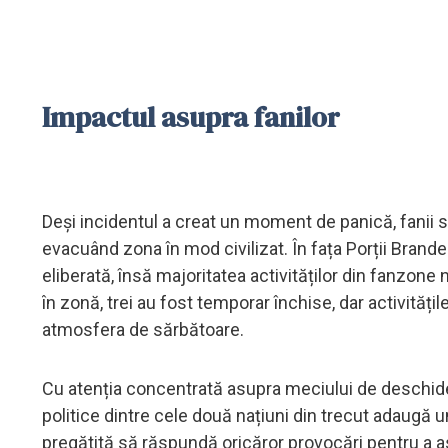
Impactul asupra fanilor
Deși incidentul a creat un moment de panică, fanii s
evacuând zona în mod civilizat. În fața Porții Brande
eliberată, însă majoritatea activităților din fanzone 
în zonă, trei au fost temporar închise, dar activități
atmosfera de sărbătoare.
Cu atenția concentrată asupra meciului de deschidere
politice dintre cele două națiuni din trecut adaugă 
pregătită să răspundă oricăror provocări pentru a as