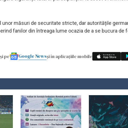
or măsuri de securitate stricte, dar autoritățile germa
erind fanilor din întreaga lume ocazia de a se bucura de fo
Google News
și pe
și în aplicațiile mobile