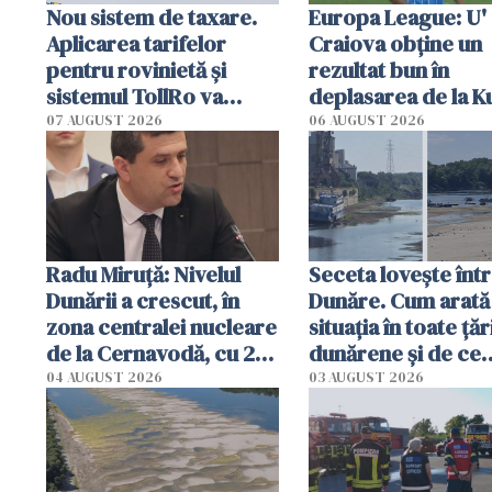
Nou sistem de taxare.
Europa League: U'
Aplicarea tarifelor
Craiova obține un
pentru rovinietă şi
rezultat bun în
sistemul TollRo va
deplasarea de la K
începe la 1 octombrie
07 AUGUST 2026
06 AUGUST 2026
Radu Miruţă: Nivelul
Seceta lovește înt
Dunării a crescut, în
Dunăre. Cum arată
zona centralei nucleare
situația în toate țăr
de la Cernavodă, cu 2
dunărene și de ce
cm faţă de ziua trecută
România resimte
04 AUGUST 2026
03 AUGUST 2026
efectele, deși a pl
în iulie