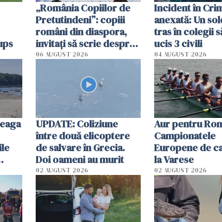
„România Copiilor de
Incident în Cr
Pretutindeni”: copiii
anexată: Un sol
români din diaspora,
tras în colegii s
ups
invitați să scrie despre
ucis 3 civili
România într-un volum
06 AUGUST 2026
04 AUGUST 2026
special
reaga
UPDATE: Coliziune
Aur pentru Rom
între două elicoptere
Campionatele
ile
de salvare în Grecia.
Europene de ca
Doi oameni au murit
la Varese
02 AUGUST 2026
02 AUGUST 2026
ouat