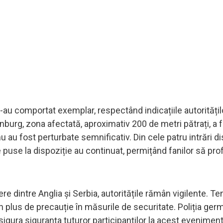
-au comportat exemplar, respectând indicațiile autoritățilo
nburg, zona afectată, aproximativ 200 de metri pătrați, a f
nu au fost perturbate semnificativ. Din cele patru intrări d
le puse la dispoziție au continuat, permițând fanilor să pro
 dintre Anglia și Serbia, autoritățile rămân vigilente. Te
un plus de precauție în măsurile de securitate. Poliția ge
igura siguranța tuturor participanților la acest eveniment