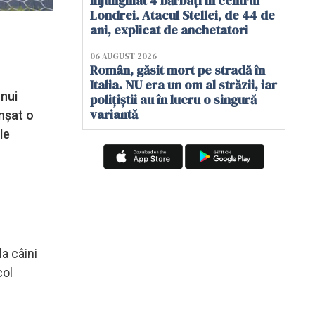
înjunghiat 4 bărbați în centrul
Londrei. Atacul Stellei, de 44 de
ani, explicat de anchetatori
06 AUGUST 2026
Român, găsit mort pe stradă în
Italia. NU era un om al străzii, iar
unui
polițiștii au în lucru o singură
variantă
nșat o
le
la câini
col