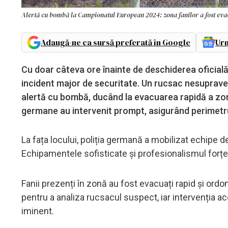
Alertă cu bombă la Campionatul European 2024: zona fanilor a fost evac
Adaugă-ne ca sursă preferată în Google
Urm
Cu doar câteva ore înainte de deschiderea oficial
incident major de securitate. Un rucsac nesuprave
alertă cu bombă, ducând la evacuarea rapidă a zone
germane au intervenit prompt, asigurând perimetrul 
La fața locului, poliția germană a mobilizat echipe de 
Echipamentele sofisticate și profesionalismul forțel
Fanii prezenți în zonă au fost evacuați rapid și ordona
pentru a analiza rucsacul suspect, iar intervenția ac
iminent.