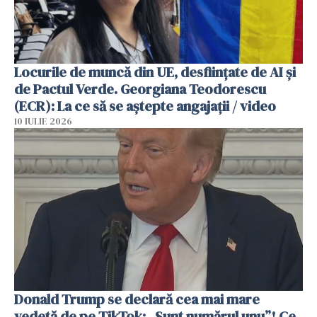
Locurile de muncă din UE, desființate de AI și
de Pactul Verde. Georgiana Teodorescu
(ECR): La ce să se aștepte angajații / video
10 IULIE 2026
Donald Trump se declară cea mai mare
vedetă de pe TikTok: „Sunt numărul unu”! Ce