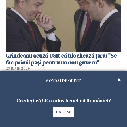
Grindeanu acuză USR că blochează țara: "Se
fac primii pași pentru un nou guvern"
25 IUNIE 2026
SONDAJ DE OPINIE
Credeți că UE a adus beneficii României?
Da
Nu