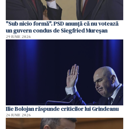
"Sub nicio formă". PSD anunţă că nu votează
un guvern condus de Siegfried Mureşan
29 IUNIE 2026
Ilie Bolojan răspunde criticilor lui Grindeanu
26 IUNIE 2026