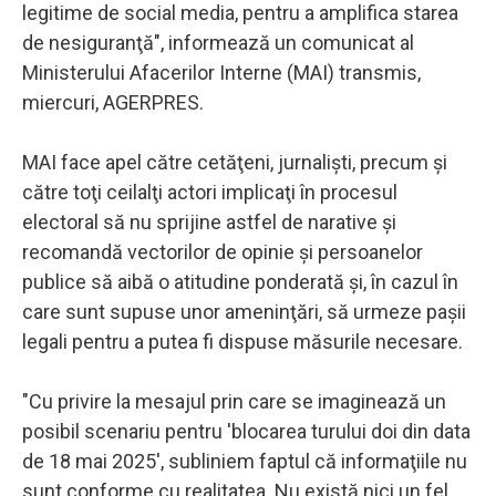
legitime de social media, pentru a amplifica starea
de nesiguranţă", informează un comunicat al
Ministerului Afacerilor Interne (MAI) transmis,
miercuri, AGERPRES.
MAI face apel către cetăţeni, jurnalişti, precum şi
către toţi ceilalţi actori implicaţi în procesul
electoral să nu sprijine astfel de narative şi
recomandă vectorilor de opinie şi persoanelor
publice să aibă o atitudine ponderată şi, în cazul în
care sunt supuse unor ameninţări, să urmeze paşii
legali pentru a putea fi dispuse măsurile necesare.
"Cu privire la mesajul prin care se imaginează un
posibil scenariu pentru 'blocarea turului doi din data
de 18 mai 2025', subliniem faptul că informaţiile nu
sunt conforme cu realitatea. Nu există nici un fel