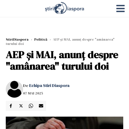
StiriDiaspora
›
Politică
›
AEP și MAI, anunț despre "amânarea"
turului doi
AEP și MAI, anunț despre
"amânarea" turului doi
De
Echipa Stiri Diaspora
07 MAI 2025