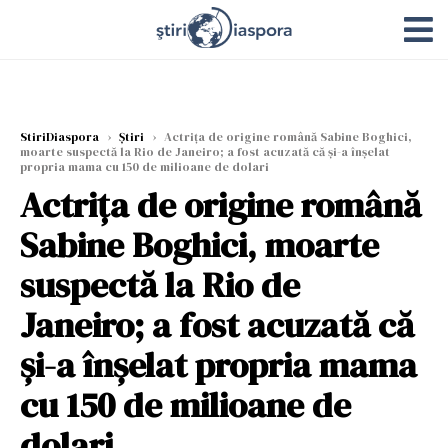
StiriDiaspora
›
Știri
›
Actriţa de origine română Sabine Boghici,
moarte suspectă la Rio de Janeiro; a fost acuzată că și-a înșelat
propria mama cu 150 de milioane de dolari
Actriţa de origine română
Sabine Boghici, moarte
suspectă la Rio de
Janeiro; a fost acuzată că
și-a înșelat propria mama
cu 150 de milioane de
dolari