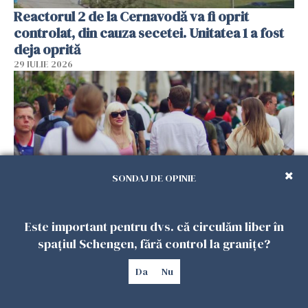
Reactorul 2 de la Cernavodă va fi oprit
controlat, din cauza secetei. Unitatea 1 a fost
deja oprită
29 IULIE 2026
SONDAJ DE OPINIE
Este important pentru dvs. că circulăm liber în
Românii din străinătate trimit în continuare
spațiul Schengen, fără control la granițe?
bani acasă, dar 7 din 10 exclud revenirea în
țară
Da
Nu
29 IULIE 2026