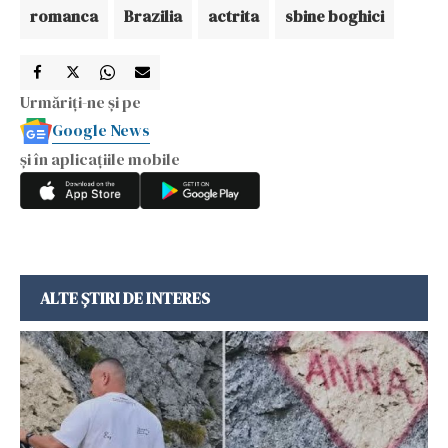
romanca
Brazilia
actrita
sbine boghici
Urmăriți-ne și pe
Google News
și în aplicațiile mobile
ALTE ȘTIRI DE INTERES