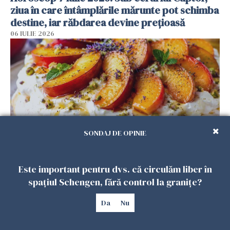
ziua în care întâmplările mărunte pot schimba
destine, iar răbdarea devine prețioasă
06 IULIE 2026
SONDAJ DE OPINIE
Desertul perfect pentru luna iulie: Pavlova cu
Este important pentru dvs. că circulăm liber în
piersici coapte, miere și lavandă
spațiul Schengen, fără control la granițe?
05 IULIE 2026
Da
Nu