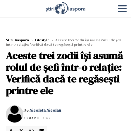
StiriDiaspora
›
Lifestyle
›
Aceste trei zodii își asumă rolul de șefi
într-o relație: Verifică dacă te regăsești printre ele
Aceste trei zodii își asumă
rolul de șefi într-o relație:
Verifică dacă te regăsești
printre ele
De
Nicoleta Nicolau
20 MARTIE 2022