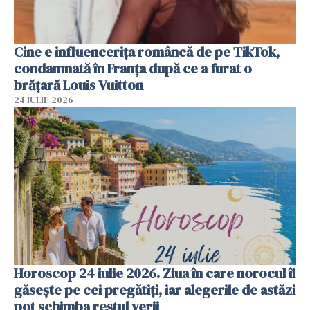
Cine e influencerița româncă de pe TikTok,
condamnată în Franța după ce a furat o
brățară Louis Vuitton
24 IULIE 2026
Horoscop 24 iulie 2026. Ziua în care norocul îi
găsește pe cei pregătiți, iar alegerile de astăzi
pot schimba restul verii