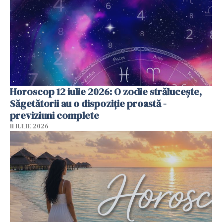
Horoscop 12 iulie 2026: O zodie strălucește,
Săgetătorii au o dispoziție proastă -
previziuni complete
11 IULIE 2026