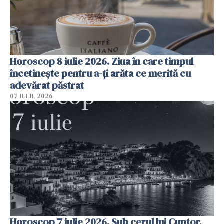
Horoscop 8 iulie 2026. Ziua în care timpul
încetinește pentru a-ți arăta ce merită cu
adevărat păstrat
07 IULIE 2026
Horoscop 7 iulie 2026. Sub cerul lui Cuptor,