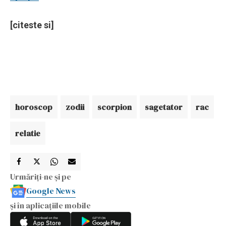
[citeste si]
horoscop
zodii
scorpion
sagetator
rac
relatie
Urmăriți-ne și pe
Google News
și în aplicațiile mobile