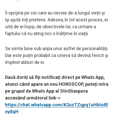
Îi sprijină pe cei care au nevoie de-a lungul vieții și
își ajută toți prietenii. Adesea, în tot acest proces, ei
uită de ei înșiși, de obiectivele lor, ca urmare a
faptului că nu ating nici o înălțime în viață.
Se simte bine sub aripa unor astfel de personalități.
Dar este puțin probabil ca cineva să devină fericit și
împlinit alături de ei.
Dacă doriți să fiți notificați direct pe Whats App,
atunci când apare un nou HOROSCOP, puteți intra
pe grupul de Whats App al StiriDiaspora
accesând următorul link->
https://chat.whatsapp.com/K2uzTZqpq1uHbtoRl
ny8qH