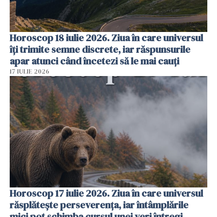
Horoscop 18 iulie 2026. Ziua în care universul
îți trimite semne discrete, iar răspunsurile
apar atunci când încetezi să le mai cauți
17 IULIE 2026
Horoscop 17 iulie 2026. Ziua în care universul
răsplătește perseverența, iar întâmplările
mici pot schimba cursul unei veri întregi