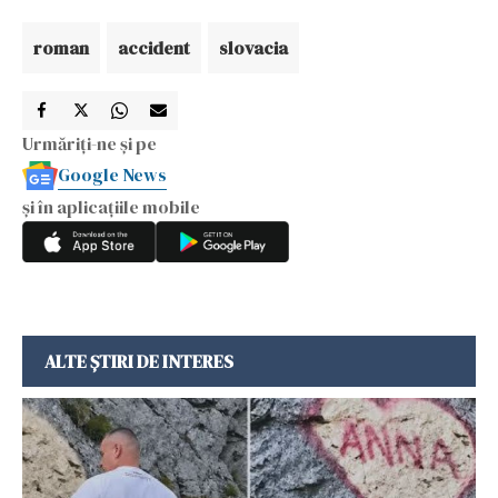
roman
accident
slovacia
Urmăriți-ne și pe
Google News
și în aplicațiile mobile
ALTE ȘTIRI DE INTERES