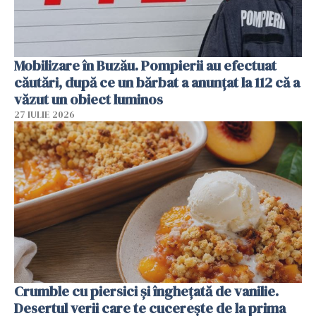
Mobilizare în Buzău. Pompierii au efectuat
căutări, după ce un bărbat a anunțat la 112 că a
văzut un obiect luminos
27 IULIE 2026
Crumble cu piersici și înghețată de vanilie.
Desertul verii care te cucerește de la prima