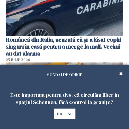
Româncă din Italia, acuzată că și-a lăsat copiii
singuri în casă pentru a merge la mall. Vecinii
au dat alarma
25 IULIE 2026
SONDAJ DE OPINIE
Este important pentru dvs. că circulăm liber în
spațiul Schengen, fără control la granițe?
Da
Nu