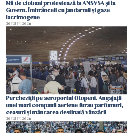
Mii de ciobani protestează la ANSVSA și la
Guvern. Îmbrânceli cu jandarmii și gaze
lacrimogene
30 IULIE 2026
Percheziții pe aeroportul Otopeni. Angajații
unei mari companii aeriene furau parfumuri,
ceasuri și mâncarea destinată vânzării
30 IULIE 2026