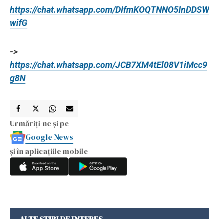
https://chat.whatsapp.com/DIfmKOQTNNO5InDDSW
wifG
->
https://chat.whatsapp.com/JCB7XM4tEl08V1iMcc9
g8N
Urmăriți-ne și pe
Google News
și în aplicațiile mobile
ALTE ȘTIRI DE INTERES