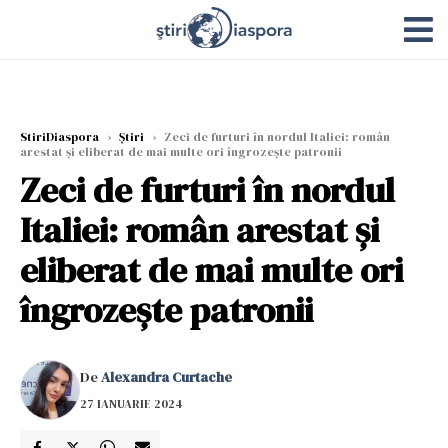
StiriDiaspora
›
Știri
›
Zeci de furturi în nordul Italiei: român
arestat și eliberat de mai multe ori îngrozește patronii
Zeci de furturi în nordul
Italiei: român arestat și
eliberat de mai multe ori
îngrozește patronii
De
Alexandra Curtache
27 IANUARIE 2024