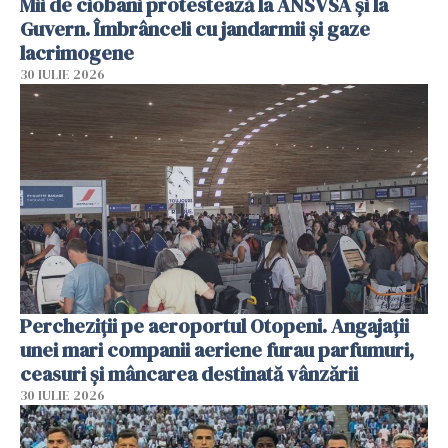
Mii de ciobani protestează la ANSVSA și la
Guvern. Îmbrânceli cu jandarmii și gaze
lacrimogene
30 IULIE 2026
Percheziții pe aeroportul Otopeni. Angajații
unei mari companii aeriene furau parfumuri,
ceasuri și mâncarea destinată vânzării
30 IULIE 2026