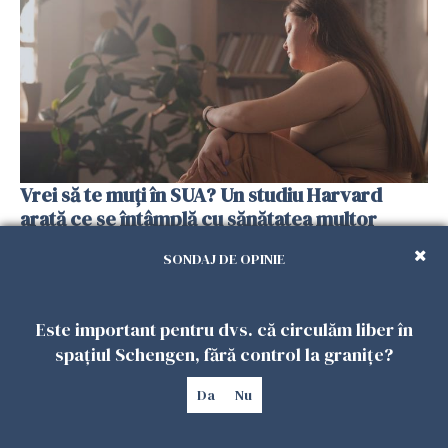
Vrei să te muți în SUA? Un studiu Harvard
arată ce se întâmplă cu sănătatea multor
imigranți
SONDAJ DE OPINIE
26 IULIE 2026
Este important pentru dvs. că circulăm liber în
spațiul Schengen, fără control la granițe?
Da
Nu