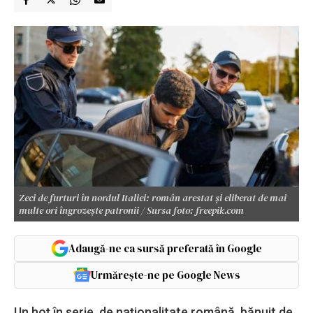
Zeci de furturi în nordul Italiei: român arestat și eliberat de mai
multe ori îngrozește patronii / Sursa foto: freepik.com
Adaugă-ne ca sursă preferată în Google
Urmărește-ne pe Google News
Un hoț în serie, de naționalitate română, bănuit de