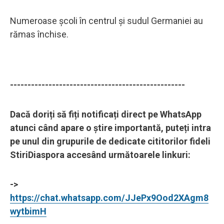
Numeroase școli în centrul și sudul Germaniei au
rămas închise.
--------------------------------------------------
Dacă doriți să fiți notificați direct pe WhatsApp
atunci când apare o știre importantă, puteți intra
pe unul din grupurile de dedicate cititorilor fideli
StiriDiaspora accesând următoarele linkuri:
->
https://chat.whatsapp.com/JJePx9Ood2XAgm8
wytbimH