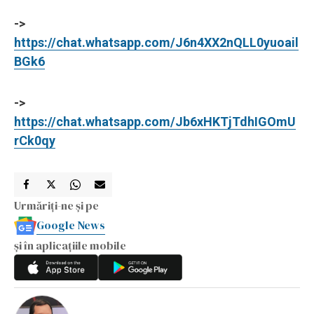
->
https://chat.whatsapp.com/J6n4XX2nQLL0yuoail
BGk6
->
https://chat.whatsapp.com/Jb6xHKTjTdhIGOmU
rCk0qy
Urmăriți-ne și pe
Google News
și în aplicațiile mobile