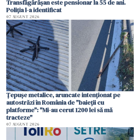
Transfăgărășan este pensionar la 55 de ani.
Poliția l-a identificat
07 AUGUST 2026
Țepușe metalice, aruncate intenționat pe
autostrăzi în România de "baieții cu
platforme": "Mi-au cerut 1200 lei să mă
tracteze"
07 AUGUST 2026