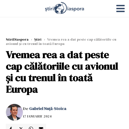
StiriDiaspora
›
Știri
›
Vremea rea a dat peste cap călătoriile cu
avionul și cu trenul în toată Europa
Vremea rea a dat peste
cap călătoriile cu avionul
și cu trenul în toată
Europa
De
Gabriel Nuță-Stoica
17 IANUARIE 2024