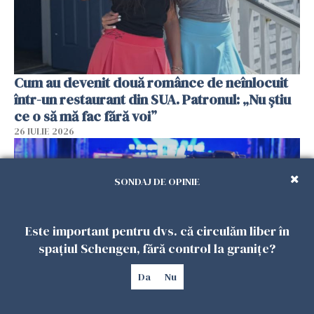
Cum au devenit două românce de neînlocuit
într-un restaurant din SUA. Patronul: „Nu știu
ce o să mă fac fără voi”
26 IULIE 2026
SONDAJ DE OPINIE
Este important pentru dvs. că circulăm liber în
spațiul Schengen, fără control la granițe?
Da
Nu
Teroare la Berlin, în timpul Gay Pride: o dubiță