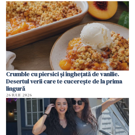
Crumble cu piersici și înghețată de vanilie.
Desertul verii care te cucerește de la prima
lingură
26 IULIE 2026