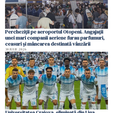
Percheziții pe aeroportul Otopeni. Angajații
unei mari companii aeriene furau parfumuri,
ceasuri și mâncarea destinată vânzării
30 IULIE 2026
Universitatea Craiova, eliminată din Liga