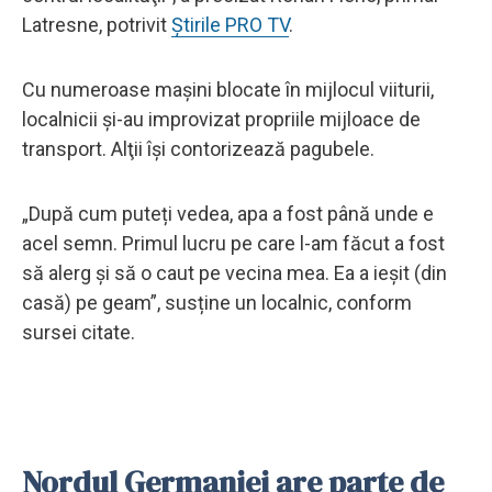
Latresne, potrivit
Știrile PRO TV
.
Cu numeroase maşini blocate în mijlocul viiturii,
localnicii şi-au improvizat propriile mijloace de
transport. Alţii îşi contorizează pagubele.
„După cum puteți vedea, apa a fost până unde e
acel semn. Primul lucru pe care l-am făcut a fost
să alerg şi să o caut pe vecina mea. Ea a ieşit (din
casă) pe geam”, susține un localnic, conform
sursei citate.
Nordul Germaniei are parte de