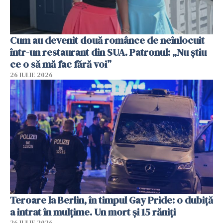
Cum au devenit două românce de neînlocuit
într-un restaurant din SUA. Patronul: „Nu știu
ce o să mă fac fără voi”
26 IULIE 2026
Teroare la Berlin, în timpul Gay Pride: o dubiță
a intrat în mulțime. Un mort și 15 răniți
26 IULIE 2026