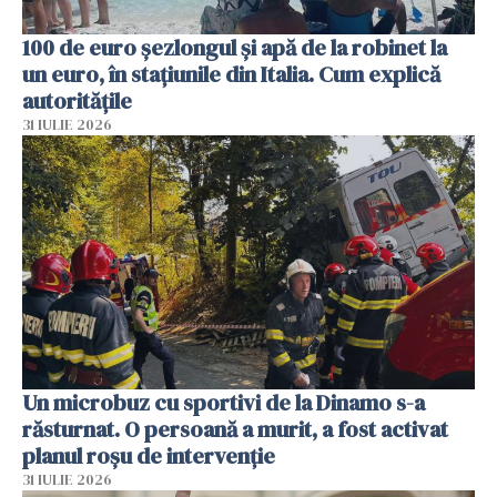
100 de euro șezlongul și apă de la robinet la
un euro, în stațiunile din Italia. Cum explică
autoritățile
31 IULIE 2026
Un microbuz cu sportivi de la Dinamo s-a
răsturnat. O persoană a murit, a fost activat
planul roșu de intervenție
31 IULIE 2026