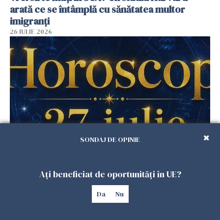
arată ce se întâmplă cu sănătatea multor
imigranți
26 IULIE 2026
SONDAJ DE OPINIE
Horoscop 27 iulie. Lunea care schimbă ritmul
săptămânii. Universul deschide uși
Ați beneficiat de oportunități în UE?
neașteptate pentru unele zodii
26 IULIE 2026
Da
Nu