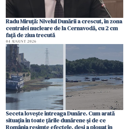
Radu Miruţă: Nivelul Dunării a crescut, în zona
centralei nucleare de la Cernavodă, cu 2 cm
faţă de ziua trecută
04 AUGUST 2026
Seceta lovește întreaga Dunăre. Cum arată
situația în toate țările dunărene și de ce
România resimte efectele, deși a plouat în