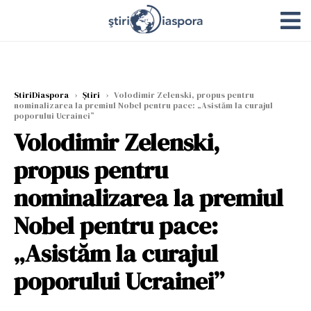
StiriDiaspora
›
Știri
›
Volodimir Zelenski, propus pentru
nominalizarea la premiul Nobel pentru pace: „Asistăm la curajul
poporului Ucrainei”
Volodimir Zelenski,
propus pentru
nominalizarea la premiul
Nobel pentru pace:
„Asistăm la curajul
poporului Ucrainei”