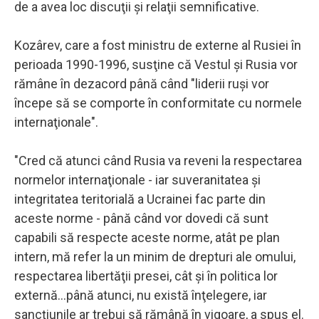
de a avea loc discuţii şi relaţii semnificative.
Kozârev, care a fost ministru de externe al Rusiei în
perioada 1990-1996, susţine că Vestul şi Rusia vor
rămâne în dezacord până când "liderii ruşi vor
începe să se comporte în conformitate cu normele
internaţionale".
"Cred că atunci când Rusia va reveni la respectarea
normelor internaţionale - iar suveranitatea şi
integritatea teritorială a Ucrainei fac parte din
aceste norme - până când vor dovedi că sunt
capabili să respecte aceste norme, atât pe plan
intern, mă refer la un minim de drepturi ale omului,
respectarea libertăţii presei, cât şi în politica lor
externă...până atunci, nu există înţelegere, iar
sancţiunile ar trebui să rămână în vigoare, a spus el.