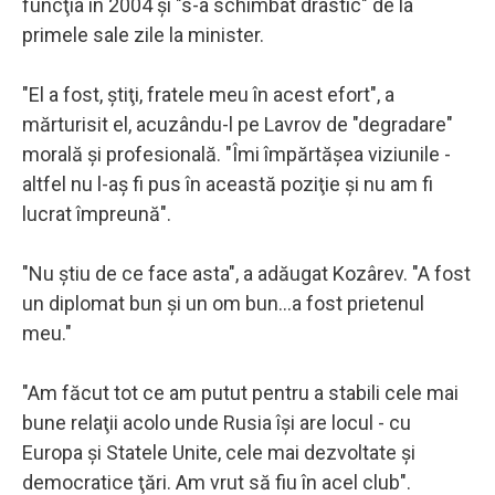
funcţia în 2004 şi "s-a schimbat drastic" de la
primele sale zile la minister.
"El a fost, ştiţi, fratele meu în acest efort", a
mărturisit el, acuzându-l pe Lavrov de "degradare"
morală şi profesională. "Îmi împărtăşea viziunile -
altfel nu l-aş fi pus în această poziţie şi nu am fi
lucrat împreună".
"Nu ştiu de ce face asta", a adăugat Kozârev. "A fost
un diplomat bun şi un om bun...a fost prietenul
meu."
"Am făcut tot ce am putut pentru a stabili cele mai
bune relaţii acolo unde Rusia îşi are locul - cu
Europa şi Statele Unite, cele mai dezvoltate şi
democratice ţări. Am vrut să fiu în acel club".