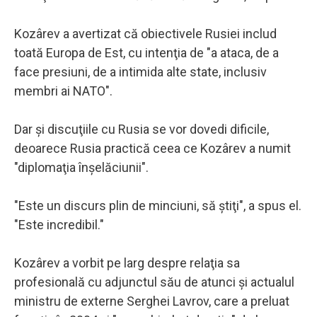
Kozârev a avertizat că obiectivele Rusiei includ
toată Europa de Est, cu intenţia de "a ataca, de a
face presiuni, de a intimida alte state, inclusiv
membri ai NATO".
Dar şi discuţiile cu Rusia se vor dovedi dificile,
deoarece Rusia practică ceea ce Kozârev a numit
"diplomaţia înşelăciunii".
"Este un discurs plin de minciuni, să ştiţi", a spus el.
"Este incredibil."
Kozârev a vorbit pe larg despre relaţia sa
profesională cu adjunctul său de atunci şi actualul
ministru de externe Serghei Lavrov, care a preluat