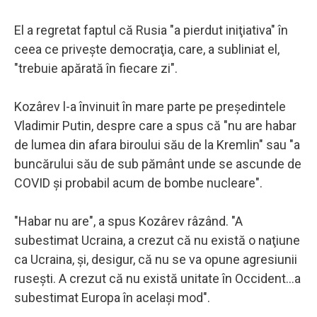
El a regretat faptul că Rusia "a pierdut iniţiativa" în
ceea ce priveşte democraţia, care, a subliniat el,
"trebuie apărată în fiecare zi".
Kozârev l-a învinuit în mare parte pe preşedintele
Vladimir Putin, despre care a spus că "nu are habar
de lumea din afara biroului său de la Kremlin" sau "a
buncărului său de sub pământ unde se ascunde de
COVID şi probabil acum de bombe nucleare".
"Habar nu are", a spus Kozârev râzând. "A
subestimat Ucraina, a crezut că nu există o naţiune
ca Ucraina, şi, desigur, că nu se va opune agresiunii
ruseşti. A crezut că nu există unitate în Occident...a
subestimat Europa în acelaşi mod".