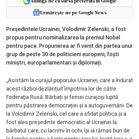
Adaugă-ne ca sursă preferată în Google
Urmărește-ne pe Google News
Președintele Ucrainei, Volodimir Zelenski, a fost
propus pentru nominalizarea la premiul Nobel
pentru pace. Propunerea ar fi venit din partea unui
grup de peste 30 de politicieni europeni, foști
miniștri, europarlamentari și diplomați.
„Asistăm la curajul poporului Ucrainei, care a îndurat
acest război dezlănțuit împotriva lor de către
Federația Rusă. Bărbați și femei curajoși luptă
pentru păstrarea democrației și a autoguvernării. De
la Volodimir Zelenski, cel care a sfidat politica şi a
fost ales președinte democratic al Ucrainei la
bărbatul care, cu lacrimi în ochi, își ia rămas bun de
la familie pentru a lupta pentru țara lui, toată ţara s-a