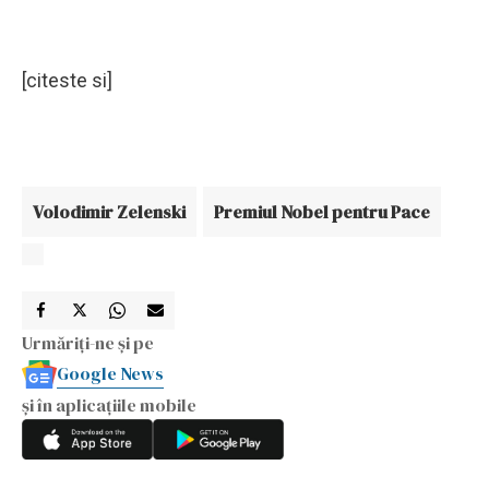
[citeste si]
Volodimir Zelenski
Premiul Nobel pentru Pace
Urmăriți-ne și pe
Google News
și în aplicațiile mobile