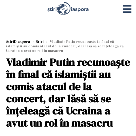
StiriDiaspora
›
Știri
›
Vladimir Putin recunoaște în final că
islamiștii au comis atacul de la concert, dar lăsă să se înțeleagă că
Ucraina a avut un rol în masacru
Vladimir Putin recunoaște
în final că islamiștii au
comis atacul de la
concert, dar lăsă să se
înțeleagă că Ucraina a
avut un rol în masacru