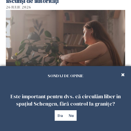
ascunși de autorități
26 IULIE 2026
SONDAJ DE OPINIE
Vrei să te muți în SUA? Un studiu Harvard
arată ce se întâmplă cu sănătatea multor
imigranți
Este important pentru dvs. că circulăm liber în
26 IULIE 2026
spațiul Schengen, fără control la granițe?
Da
Nu