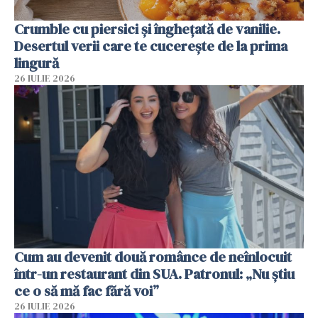
Crumble cu piersici și înghețată de vanilie.
Desertul verii care te cucerește de la prima
lingură
26 IULIE 2026
Cum au devenit două românce de neînlocuit
într-un restaurant din SUA. Patronul: „Nu știu
ce o să mă fac fără voi”
26 IULIE 2026