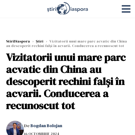
StiriDiaspora
›
Știri
›
Vizitatorii unui mare parc acvatic din China
au descoperit rechini falși în acvarii. Conducerea a recunoscut tot
Vizitatorii unui mare parc
acvatic din China au
descoperit rechini falși în
acvarii. Conducerea a
recunoscut tot
De
Bogdan Bolojan
16 OCTOMBRIE 2024