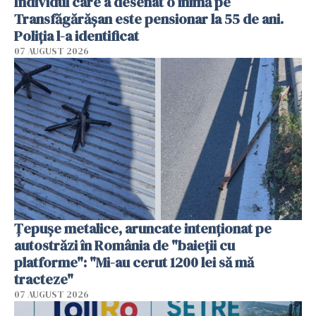
Individul care a desenat o inimă pe
Transfăgărășan este pensionar la 55 de ani.
Poliția l-a identificat
07 AUGUST 2026
Țepușe metalice, aruncate intenționat pe
autostrăzi în România de "baieții cu
platforme": "Mi-au cerut 1200 lei să mă
tracteze"
07 AUGUST 2026