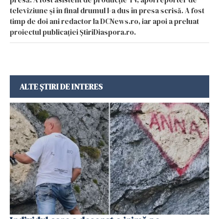
televiziune și în final drumul l-a dus în presa scrisă. A fost
timp de doi ani redactor la DCNews.ro, iar apoi a preluat
proiectul publicației ȘtiriDiaspora.ro.
ALTE ȘTIRI DE INTERES