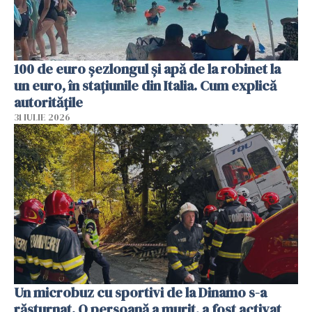
100 de euro șezlongul și apă de la robinet la
un euro, în stațiunile din Italia. Cum explică
autoritățile
31 IULIE 2026
Un microbuz cu sportivi de la Dinamo s-a
răsturnat. O persoană a murit, a fost activat