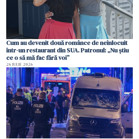
Cum au devenit două românce de neînlocuit
într-un restaurant din SUA. Patronul: „Nu știu
ce o să mă fac fără voi”
26 IULIE 2026