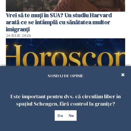
Vrei să te muți în SUA? Un studiu Harvard
arată ce se întâmplă cu sănătatea multor
imigranți
26 IULIE 2026
SONDAJ DE OPINIE
Este important pentru dvs. că circulăm liber în
spațiul Schengen, fără control la granițe?
Horoscop 27 iulie. Lunea care schimbă ritmul
săptămânii. Universul deschide uși
Da
Nu
neașteptate pentru unele zodii
26 IULIE 2026