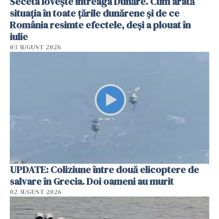
Seceta lovește întreaga Dunăre. Cum arată
situația în toate țările dunărene și de ce
România resimte efectele, deși a plouat în
iulie
03 AUGUST 2026
UPDATE: Coliziune între două elicoptere de
salvare în Grecia. Doi oameni au murit
02 AUGUST 2026