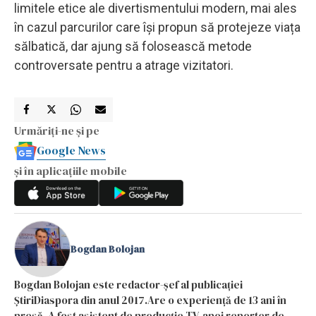
limitele etice ale divertismentului modern, mai ales
în cazul parcurilor care își propun să protejeze viața
sălbatică, dar ajung să folosească metode
controversate pentru a atrage vizitatori.
Urmăriți-ne și pe
Google News
și în aplicațiile mobile
Bogdan Bolojan
Bogdan Bolojan este redactor-șef al publicației
ȘtiriDiaspora din anul 2017.Are o experiență de 13 ani în
presă. A fost asistent de producție TV, apoi reporter de