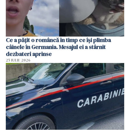
Ce a pățit o româncă în timp ce își plimba
câinele în Germania. Mesajul ei a stârnit
dezbateri aprinse
25 IULIE 2026