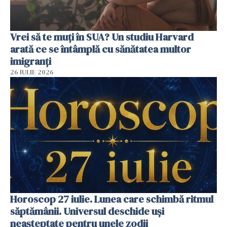
Vrei să te muți în SUA? Un studiu Harvard
arată ce se întâmplă cu sănătatea multor
imigranți
26 IULIE 2026
Horoscop 27 iulie. Lunea care schimbă ritmul
săptămânii. Universul deschide uși
neașteptate pentru unele zodii