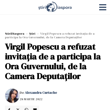
StiriDiaspora
›
Știri
›
Virgil Popescu a refuzat invitația de a
participa la Ora Guvernului, de la Camera Deputaților
Virgil Popescu a refuzat
invitația de a participa la
Ora Guvernului, de la
Camera Deputaților
De
Alexandra Curtache
28 MARTIE 2022