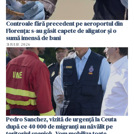
Controale fără precedent pe aeroportul din
Florența: s-au găsit capete de aligator și o
sumă imensă de bani
31 IULIE 2026
Pedro Sanchez, vizită de urgență la Ceuta
după ce 40 000 de migranți au năvălit pe
teritoriul spaniol: „Vom mobiliza toate