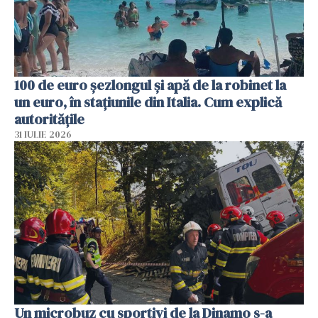
100 de euro șezlongul și apă de la robinet la
un euro, în stațiunile din Italia. Cum explică
autoritățile
31 IULIE 2026
Un microbuz cu sportivi de la Dinamo s-a