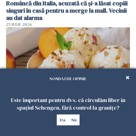
Româncă din Italia, acuzată că și-a lăsat copiii
singuri în casă pentru a merge la mall. Vecinii
au dat alarma
25 IULIE 2026
SONDAJ DE OPINIE
Este important pentru dvs. că circulăm liber în
Înghețata de casă cu nectarine care
cucerește vara. Rețeta fără aparat, gata din
spațiul Schengen, fără control la granițe?
câteva ingrediente
Da
Nu
25 IULIE 2026