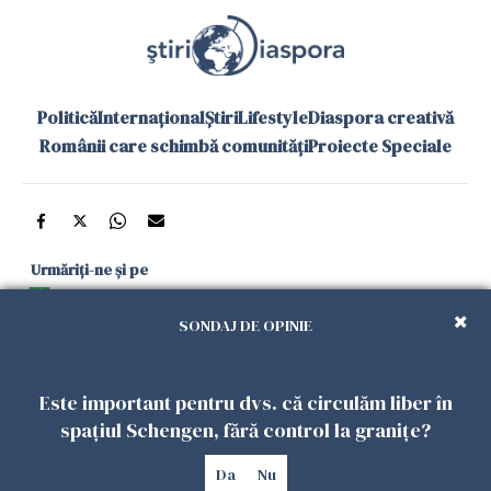
Politică
Internațional
Știri
Lifestyle
Diaspora creativă
Românii care schimbă comunități
Proiecte Speciale
Urmăriți-ne și pe
Google News
SONDAJ DE OPINIE
și în aplicațiile mobile
Este important pentru dvs. că circulăm liber în
Politica de
Politica
Gestionați
Contact
Declarație de
spațiul Schengen, fără control la granițe?
confidențialitate
Cookies
preferințele
accesibilitate
Da
Nu