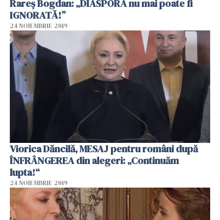
Rareș Bogdan: „DIASPORA nu mai poate fi
IGNORATĂ!”
24 NOIEMBRIE 2019
Viorica Dăncilă, MESAJ pentru români după
ÎNFRÂNGEREA din alegeri: „Continuăm
lupta!“
24 NOIEMBRIE 2019