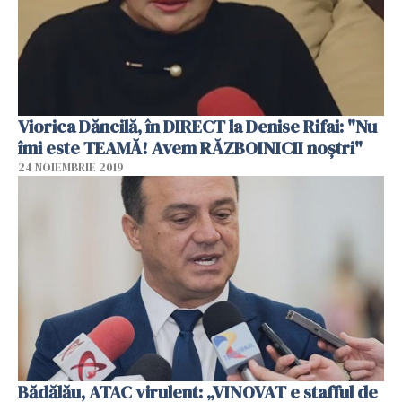
Viorica Dăncilă, în DIRECT la Denise Rifai: "Nu
îmi este TEAMĂ! Avem RĂZBOINICII noştri"
24 NOIEMBRIE 2019
Bădălău, ATAC virulent: „VINOVAT e stafful de