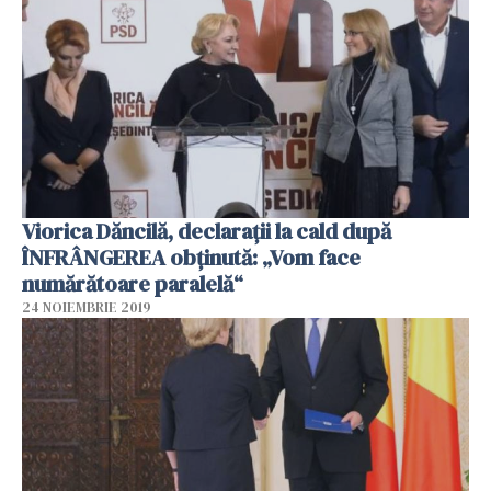
Viorica Dăncilă, declarații la cald după
ÎNFRÂNGEREA obținută: „Vom face
numărătoare paralelă“
24 NOIEMBRIE 2019