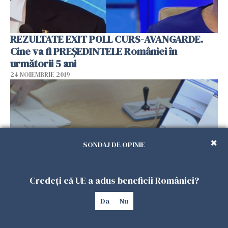
REZULTATE EXIT POLL CURS-AVANGARDE.
Cine va fi PREȘEDINTELE României în
următorii 5 ani
24 NOIEMBRIE 2019
SONDAJ DE OPINIE
Credeți că UE a adus beneficii României?
MESAJUL unui ROMÂN care a trăit 30 de ani în
Da
Nu
Franța: „Trebuie să învățăm să fim mai cinstiți,
să luăm ce e mai bun din străinătate!”