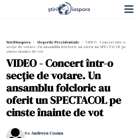
StiriDiaspora
›
Alegerile Prezidentiale
›
VIDEO - Concert într-o
secţie de votare. Un ansamblu folcloric au oferit un SPECTACOL pe
cinste înainte de vot
VIDEO - Concert într-o
secţie de votare. Un
ansamblu folcloric au
oferit un SPECTACOL pe
cinste înainte de vot
De
Andreea Cosma