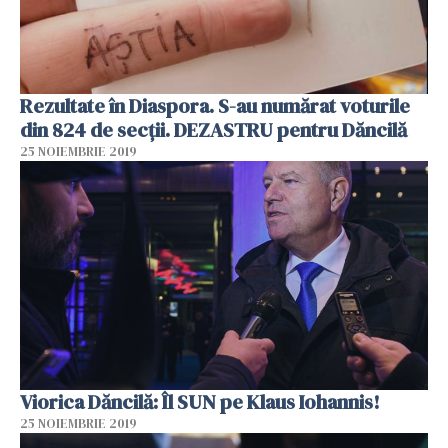
Rezultate în Diaspora. S-au numărat voturile
din 824 de secții. DEZASTRU pentru Dăncilă
25 NOIEMBRIE 2019
Viorica Dăncilă: Îl SUN pe Klaus Iohannis!
25 NOIEMBRIE 2019