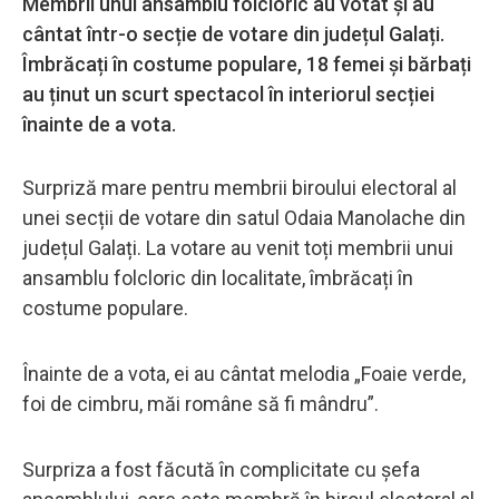
Membrii unui ansamblu folcloric au votat și au
cântat într-o secție de votare din județul Galați.
Îmbrăcați în costume populare, 18 femei și bărbați
au ținut un scurt spectacol în interiorul secției
înainte de a vota.
Surpriză mare pentru membrii biroului electoral al
unei secții de votare din satul Odaia Manolache din
județul Galați. La votare au venit toți membrii unui
ansamblu folcloric din localitate, îmbrăcați în
costume populare.
Înainte de a vota, ei au cântat melodia „Foaie verde,
foi de cimbru, măi române să fi mândru”.
Surpriza a fost făcută în complicitate cu șefa