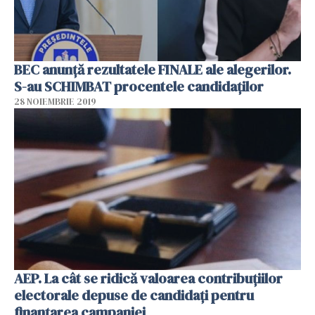
BEC anunță rezultatele FINALE ale alegerilor.
S-au SCHIMBAT procentele candidaților
28 NOIEMBRIE 2019
AEP. La cât se ridică valoarea contribuţiilor
electorale depuse de candidaţi pentru
finanţarea campaniei