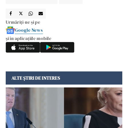
Urmăriți-ne și pe
Google News
și în aplicațiile mobile
ALTE ȘTIRI DE INTERES