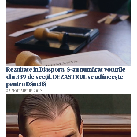
Rezultate în Diaspora. S-au numărat voturile
din 339 de secții. DEZASTRUL se adâncește
pentru Dăncilă
25 NOIEMBRIE 2019