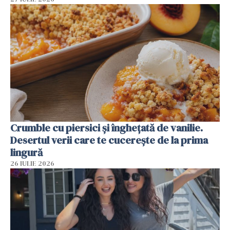
Crumble cu piersici și înghețată de vanilie.
Desertul verii care te cucerește de la prima
lingură
26 IULIE 2026