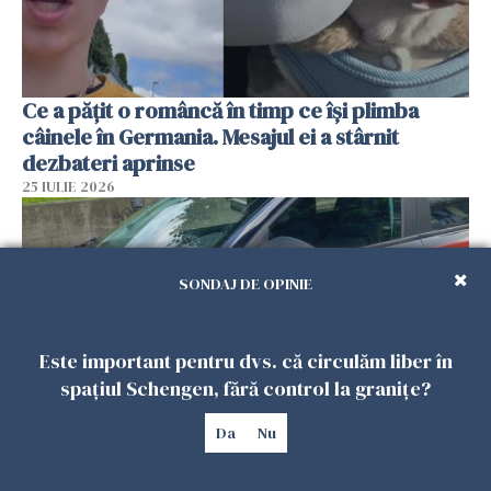
Ce a pățit o româncă în timp ce își plimba
câinele în Germania. Mesajul ei a stârnit
dezbateri aprinse
25 IULIE 2026
SONDAJ DE OPINIE
Este important pentru dvs. că circulăm liber în
spațiul Schengen, fără control la granițe?
Da
Nu
Româncă din Italia, acuzată că și-a lăsat copiii
singuri în casă pentru a merge la mall. Vecinii