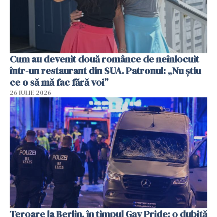
Cum au devenit două românce de neînlocuit
într-un restaurant din SUA. Patronul: „Nu știu
ce o să mă fac fără voi”
26 IULIE 2026
Teroare la Berlin, în timpul Gay Pride: o dubiță