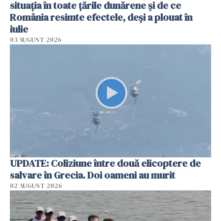
situația în toate țările dunărene și de ce
România resimte efectele, deși a plouat în
iulie
03 AUGUST 2026
UPDATE: Coliziune între două elicoptere de
salvare în Grecia. Doi oameni au murit
02 AUGUST 2026