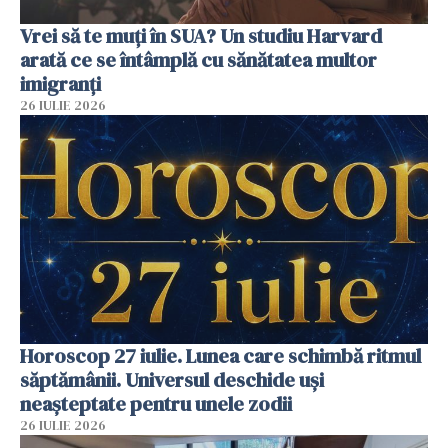
Vrei să te muți în SUA? Un studiu Harvard
arată ce se întâmplă cu sănătatea multor
imigranți
26 IULIE 2026
Horoscop 27 iulie. Lunea care schimbă ritmul
săptămânii. Universul deschide uși
neașteptate pentru unele zodii
26 IULIE 2026