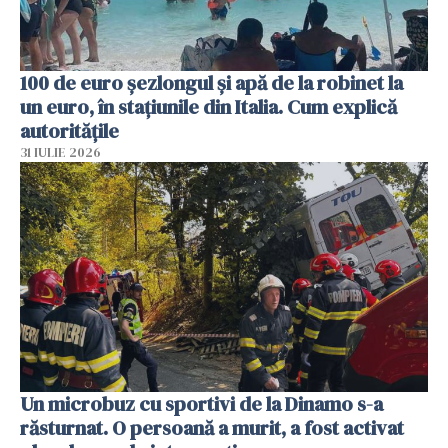
100 de euro șezlongul și apă de la robinet la
un euro, în stațiunile din Italia. Cum explică
autoritățile
31 IULIE 2026
Un microbuz cu sportivi de la Dinamo s-a
răsturnat. O persoană a murit, a fost activat