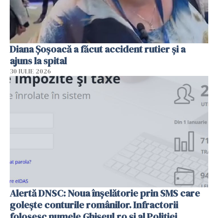
Diana Șoșoacă a făcut accident rutier și a
ajuns la spital
30 IULIE 2026
Alertă DNSC: Noua înșelătorie prin SMS care
golește conturile românilor. Infractorii
folosesc numele Ghișeul.ro și al Poliției