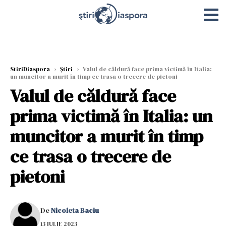
StiriDiaspora
›
Știri
›
Valul de căldură face prima victimă în Italia:
un muncitor a murit în timp ce trasa o trecere de pietoni
Valul de căldură face
prima victimă în Italia: un
muncitor a murit în timp
ce trasa o trecere de
pietoni
De
Nicoleta Baciu
13 IULIE 2023