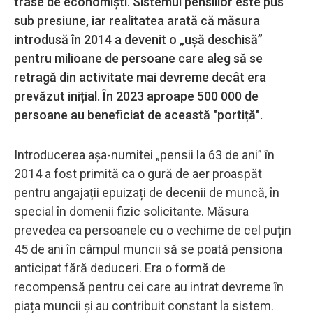
trase de economiști. Sistemul pensiilor este pus
sub presiune, iar realitatea arată că măsura
introdusă în 2014 a devenit o „ușă deschisă”
pentru milioane de persoane care aleg să se
retragă din activitate mai devreme decât era
prevăzut inițial. În 2023 aproape 500 000 de
persoane au beneficiat de această "portiță".
Introducerea așa-numitei „pensii la 63 de ani” în
2014 a fost primită ca o gură de aer proaspăt
pentru angajații epuizați de decenii de muncă, în
special în domenii fizic solicitante. Măsura
prevedea ca persoanele cu o vechime de cel puțin
45 de ani în câmpul muncii să se poată pensiona
anticipat fără deduceri. Era o formă de
recompensă pentru cei care au intrat devreme în
piața muncii și au contribuit constant la sistem.