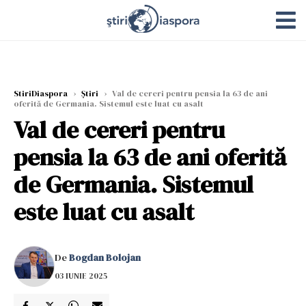
StiriDiaspora
›
Știri
›
Val de cereri pentru pensia la 63 de ani
oferită de Germania. Sistemul este luat cu asalt
Val de cereri pentru
pensia la 63 de ani oferită
de Germania. Sistemul
este luat cu asalt
De
Bogdan Bolojan
03 IUNIE 2025