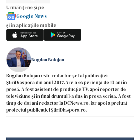
Urmăriți-ne și pe
Google News
și în aplicațiile mobile
Bogdan Bolojan
Bogdan Bolojan este redactor-șef al publicației
ȘtiriDiaspora din anul 2017.Are o experiență de 13 ani în
presă. A fost asistent de producție TV, apoi reporter de
televiziune și în final drumul l-a dus în presa scrisă. A fost
timp de doi ani redactor la DCNews.ro, iar apoi a preluat
proiectul publicației ȘtiriDiaspora.ro.