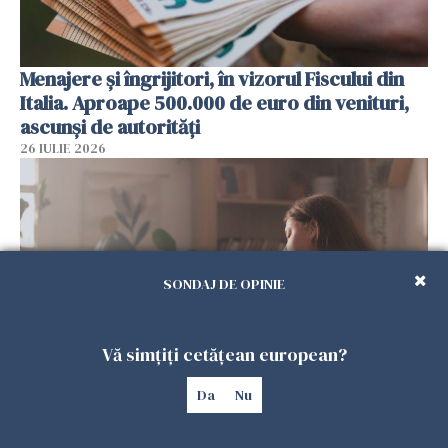
Menajere și îngrijitori, în vizorul Fiscului din
Italia. Aproape 500.000 de euro din venituri,
ascunși de autorități
26 IULIE 2026
SONDAJ DE OPINIE
Vă simțiți cetățean european?
Da
Nu
Vrei să te muți în SUA? Un studiu Harvard
arată ce se întâmplă cu sănătatea multor
imigranți