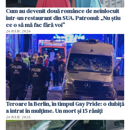
Cum au devenit două românce de neînlocuit
într-un restaurant din SUA. Patronul: „Nu știu
ce o să mă fac fără voi”
26 IULIE 2026
Teroare la Berlin, în timpul Gay Pride: o dubiță
a intrat în mulțime. Un mort și 15 răniți
26 IULIE 2026