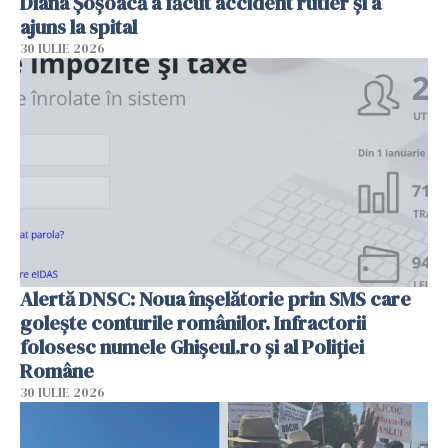
Diana Șoșoacă a făcut accident rutier și a
ajuns la spital
30 IULIE 2026
Alertă DNSC: Noua înșelătorie prin SMS care
golește conturile românilor. Infractorii
folosesc numele Ghișeul.ro și al Poliției
Române
30 IULIE 2026