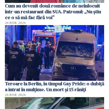
Cum au devenit două românce de neînlocuit
într-un restaurant din SUA. Patronul: „Nu știu
ce o să mă fac fără voi”
26 IULIE 2026
Teroare la Berlin, în timpul Gay Pride: o dubiță
a intrat în mulțime. Un mort și 15 răniți
26 IULIE 2026