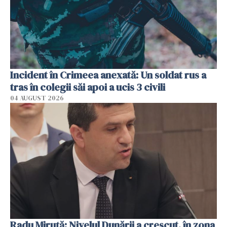
Incident în Crimeea anexată: Un soldat rus a
tras în colegii săi apoi a ucis 3 civili
04 AUGUST 2026
Radu Miruţă: Nivelul Dunării a crescut, în zona