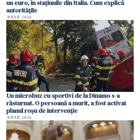
un euro, în stațiunile din Italia. Cum explică
autoritățile
31 IULIE 2026
Un microbuz cu sportivi de la Dinamo s-a
răsturnat. O persoană a murit, a fost activat
planul roșu de intervenție
31 IULIE 2026