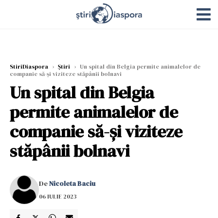
StiriDiaspora
›
Știri
›
Un spital din Belgia permite animalelor de
companie să-şi viziteze stăpânii bolnavi
Un spital din Belgia
permite animalelor de
companie să-şi viziteze
stăpânii bolnavi
De
Nicoleta Baciu
06 IULIE 2023