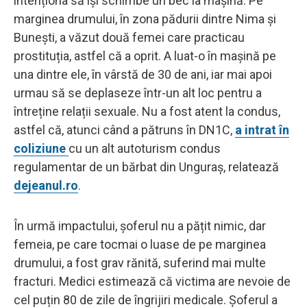
intenționa să își schimbe un bec la mașină. Pe
marginea drumului, în zona pădurii dintre Nima și
Bunești, a văzut două femei care practicau
prostituția, astfel că a oprit. A luat-o în mașină pe
una dintre ele, în vârstă de 30 de ani, iar mai apoi
urmau să se deplaseze într-un alt loc pentru a
întreține relații sexuale. Nu a fost atent la condus,
astfel că, atunci când a pătruns în DN1C,
a intrat în
coliziune
cu un alt autoturism condus
regulamentar de un bărbat din Unguraș, relatează
dejeanul.ro
.
În urmă impactului, șoferul nu a pățit nimic, dar
femeia, pe care tocmai o luase de pe marginea
drumului, a fost grav rănită, suferind mai multe
fracturi. Medici estimează că victima are nevoie de
cel puțin 80 de zile de îngrijiri medicale. Șoferul a