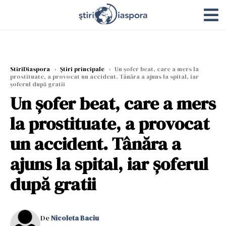
StiriDiaspora
›
Știri principale
›
Un șofer beat, care a mers la
prostituate, a provocat un accident. Tânăra a ajuns la spital, iar
șoferul după gratii
Un șofer beat, care a mers
la prostituate, a provocat
un accident. Tânăra a
ajuns la spital, iar șoferul
după gratii
De
Nicoleta Baciu