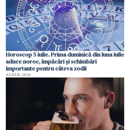
Horoscop 5 iulie. Prima duminică din luna iulie
aduce noroc, împăcări și schimbări
importante pentru câteva zodii
04 IULIE 2026