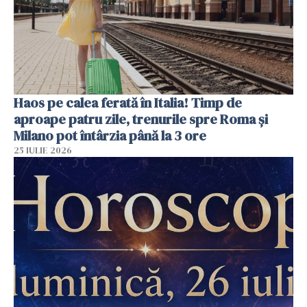
Haos pe calea ferată în Italia! Timp de
aproape patru zile, trenurile spre Roma și
Milano pot întârzia până la 3 ore
25 IULIE 2026