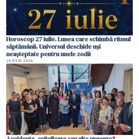
Horoscop 27 iulie. Lunea care schimbă ritmul
săptămânii. Universul deschide uși
neașteptate pentru unele zodii
26 IULIE 2026
Accidente, spitalizare sau alte urgențe?