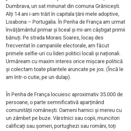
Dumbrava, un sat minunat din comuna Grănicești.
Alți 14 ani i-am trăit în capitala țării mele adoptive,
Lisabona – Portugalia. În Penha de França am urmat
învățământul primar și liceal și mi-am câștigat primii
bănuți. Pe strada Morais Soares, locaș des
frecventat în campaniile electorale, am făcut
primele selfie-uri cu lideri politici locali și naționali.
Urmăream cu maxim interes orice mișcare politică
și colectam toate pliantele aruncate pe jos. (Încă le
am într-o cutie, pe un dulap).
În Penha de França locuiesc aproximativ 35.000 de
persoane, o parte semnificativă aparținând
comunității românești. Oameni harnici și mereu cu
un zâmbet pe buze. Vârstnici sau copii, muncitori
calificați sau șomeri, portughezi sau români, toți