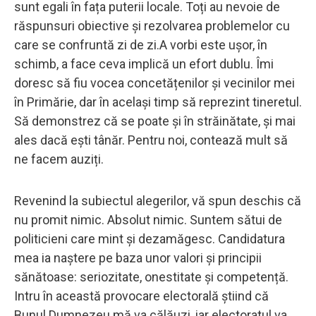
sunt egali în fața puterii locale. Toți au nevoie de
răspunsuri obiective și rezolvarea problemelor cu
care se confruntă zi de zi.A vorbi este ușor, în
schimb, a face ceva implică un efort dublu. Îmi
doresc să fiu vocea concetățenilor și vecinilor mei
în Primărie, dar în același timp să reprezint tineretul.
Să demonstrez că se poate și în străinătate, și mai
ales dacă ești tânăr. Pentru noi, contează mult să
ne facem auziți.
Revenind la subiectul alegerilor, vă spun deschis că
nu promit nimic. Absolut nimic. Suntem sătui de
politicieni care mint și dezamăgesc. Candidatura
mea ia naștere pe baza unor valori și principii
sănătoase: seriozitate, onestitate și competență.
Intru în această provocare electorală știind că
Bunul Dumnezeu mă va călăuzi, iar electoratul va