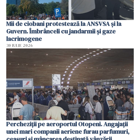
Mii de ciobani protestează la ANSVSA și la
Guvern. Îmbrânceli cu jandarmii și gaze
lacrimogene
30 IULIE 2026
Percheziții pe aeroportul Otopeni. Angajații
unei mari companii aeriene furau parfumuri,
ceasuri și mâncarea destinată vânzării