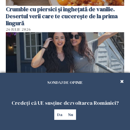
Crumble cu piersici și înghețată de vanilie.
Desertul verii care te cucerește de la prima
lingură
26 IULIE 2026
SONDAJ DE OPINIE
Cum au devenit două românce de neînlocuit
Credeți că UE susține dezvoltarea României?
într-un restaurant din SUA. Patronul: „Nu știu
Da
Nu
ce o să mă fac fără voi”
26 IULIE 2026