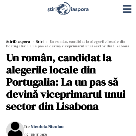
StiriDiaspora
›
Știri
›
Un român, candidat la alegerile locale din
Portugalia: La un pas să devină viceprimarul unui sector din Lisabona
Un român, candidat la
alegerile locale din
Portugalia: La un pas să
devină viceprimarul unui
sector din Lisabona
De
Nicoleta Nicolau
07 IUNIE 2021