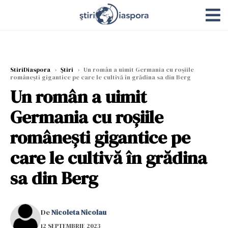
StiriDiaspora
›
Știri
›
Un român a uimit Germania cu roșiile
românești gigantice pe care le cultivă în grădina sa din Berg
Un român a uimit
Germania cu roșiile
românești gigantice pe
care le cultivă în grădina
sa din Berg
De
Nicoleta Nicolau
12 SEPTEMBRIE 2023