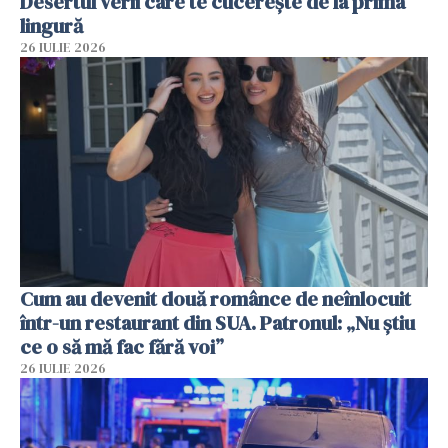
Desertul verii care te cucerește de la prima
lingură
26 IULIE 2026
Cum au devenit două românce de neînlocuit
într-un restaurant din SUA. Patronul: „Nu știu
ce o să mă fac fără voi”
26 IULIE 2026