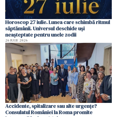
Horoscop 27 iulie. Lunea care schimbă ritmul
săptămânii. Universul deschide uși
neașteptate pentru unele zodii
26 IULIE 2026
Accidente, spitalizare sau alte urgențe?
Consulatul României la Roma promite