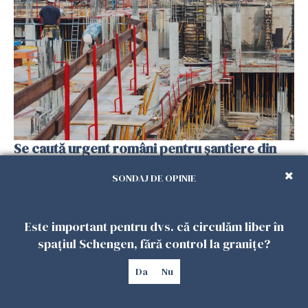
Se caută urgent români pentru șantiere din
Marea Britanie. Salarii de până la 29 de lire pe
SONDAJ DE OPINIE
oră
25 IULIE 2026
Este important pentru dvs. că circulăm liber în
spațiul Schengen, fără control la granițe?
Da
Nu