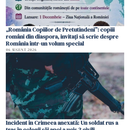
„România Copiilor de Pretutindeni”: copiii
români din diaspora, invitați să scrie despre
România într-un volum special
06 AUGUST 2026
Incident în Crimeea anexată: Un soldat rus a
tras în colegii săi apoi a ucis 3 civili