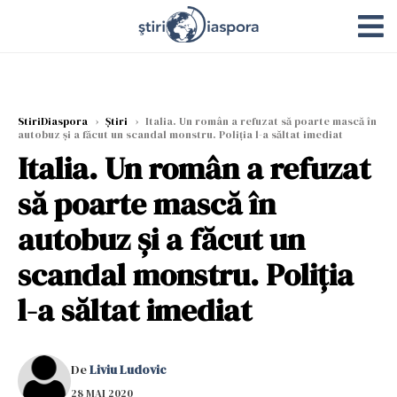
StiriDiaspora
›
Știri
›
Italia. Un român a refuzat să poarte mască în
autobuz și a făcut un scandal monstru. Poliția l-a săltat imediat
Italia. Un român a refuzat
să poarte mască în
autobuz și a făcut un
scandal monstru. Poliția
l-a săltat imediat
De
Liviu Ludovic
28 MAI 2020