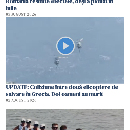
România resimte efectele, deși a plouat în
iulie
03 AUGUST 2026
UPDATE: Coliziune între două elicoptere de
salvare în Grecia. Doi oameni au murit
02 AUGUST 2026