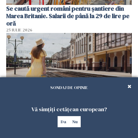
Se caută urgent români pentru șantiere din
Marea Britanie. Salarii de până la 29 de lire pe
oră
25 IULIE 2026
SONDAJ DE OPINIE
Haos pe calea ferată în Italia! Timp de
Vă simțiți cetățean european?
aproape patru zile, trenurile spre Roma și
Milano pot întârzia până la 3 ore
Da
Nu
25 IULIE 2026