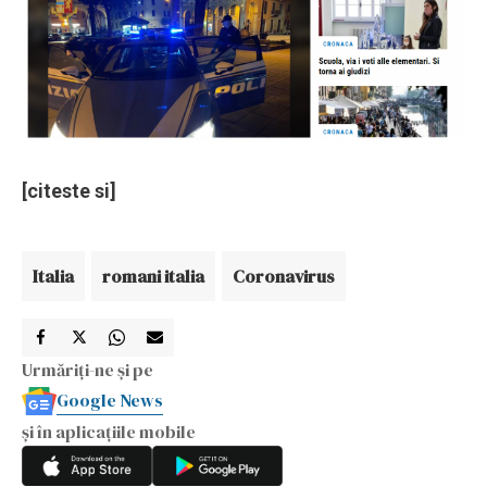
[citeste si]
Italia
romani italia
Coronavirus
Urmăriți-ne și pe
Google News
și în aplicațiile mobile