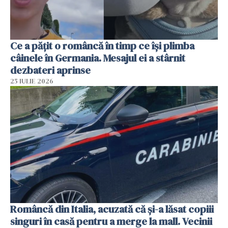
Ce a pățit o româncă în timp ce își plimba
câinele în Germania. Mesajul ei a stârnit
dezbateri aprinse
25 IULIE 2026
Româncă din Italia, acuzată că și-a lăsat copiii
singuri în casă pentru a merge la mall. Vecinii