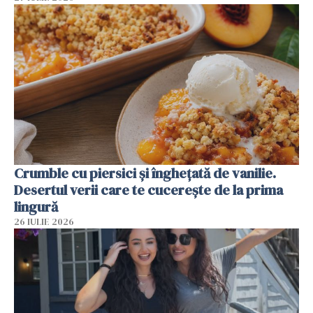
Crumble cu piersici și înghețată de vanilie.
Desertul verii care te cucerește de la prima
lingură
26 IULIE 2026