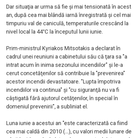
Dar situaţia ar urma să fie şi mai tensionată în acest
an, după cea mai blândă iarnă înregistrată şi cel mai
timpuriu val de caniculă, temperaturile crescând la
nivel local la 44°C la începutul lunii iunie.
Prim-ministrul Kyriakos Mitsotakis a declarat în
cadrul unei reuniuni a cabinetului său că ţara sa "a
intrat acum în inima sezonului incendiilor" şi le-a
cerut concetăţenilor să contribuie la "prevenirea"
acestor incendii devastatoare. "Lupta împotriva
incendiilor va continua" şi "cu siguranţă nu va fi
câştigată fără ajutorul cetăţenilor, în special în
domeniul prevenirii", a subliniat el.
Luna iunie a acestui an "este caracterizată ca fiind
cea mai caldă din 2010 (...), cu valori medii lunare de