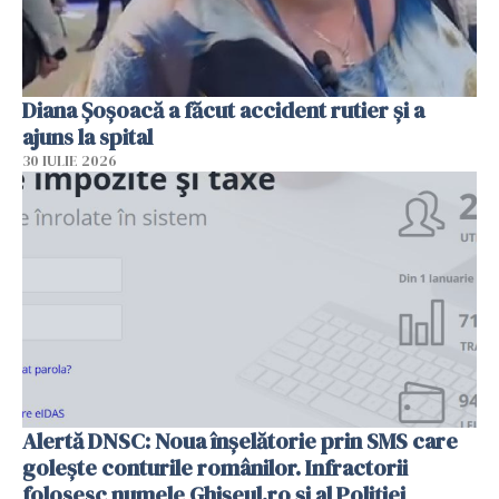
Diana Șoșoacă a făcut accident rutier și a
ajuns la spital
30 IULIE 2026
Alertă DNSC: Noua înșelătorie prin SMS care
golește conturile românilor. Infractorii
folosesc numele Ghișeul.ro și al Poliției