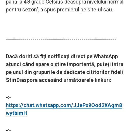
până la 4,8 grade Celsius deasupra nivelului normal
pentru sezon", a spus premierul pe site-ul său.
------------------------------------------------------
Dacă doriți să fiți notificați direct pe WhatsApp
atunci când apare o știre importantă, puteți intra
pe unul din grupurile de dedicate cititorilor fideli
StiriDiaspora accesând următoarele linkuri:
->
https://chat.whatsapp.com/JJePx9Ood2XAgm8
wytbimH
->