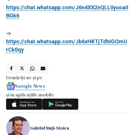
https://chat.whatsapp.com/J6n4XX2nQLL0yuoail
BGk6
->
https://chat.whatsapp.com/Jb6xHKTjTdhIGOmU
rCk0qy
Urmăriți-ne și pe
Google News
și în aplicațiile mobile
Gabriel Nuță-Stoica