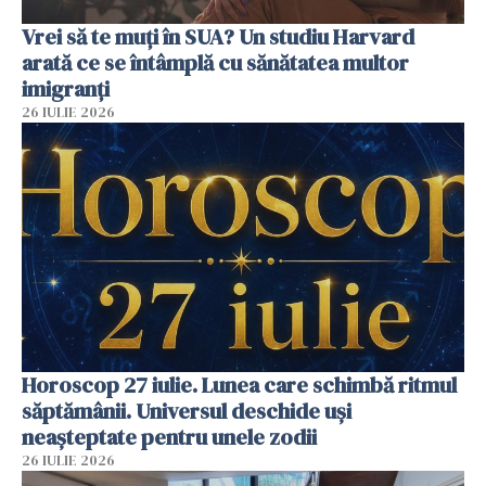
Vrei să te muți în SUA? Un studiu Harvard
arată ce se întâmplă cu sănătatea multor
imigranți
26 IULIE 2026
Horoscop 27 iulie. Lunea care schimbă ritmul
săptămânii. Universul deschide uși
neașteptate pentru unele zodii
26 IULIE 2026