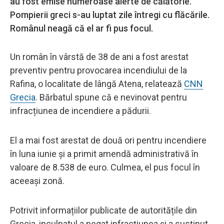
au fost emise numeroase alerte de călătorie.
Pompierii greci s-au luptat zile întregi cu flăcările.
Românul neagă că el ar fi pus focul.
Un român în vârstă de 38 de ani a fost arestat
preventiv pentru provocarea incendiului de la
Rafina, o localitate de lângă Atena, relatează
CNN
Grecia
. Bărbatul spune că e nevinovat pentru
infracțiunea de incendiere a pădurii.
El a mai fost arestat de două ori pentru incendiere
în luna iunie și a primit amendă administrativă în
valoare de 8.538 de euro. Culmea, el pus focul în
aceeași zonă.
Potrivit informațiilor publicate de autoritățile din
Grecia, inculpatul a negat infracțiunea și a susținut