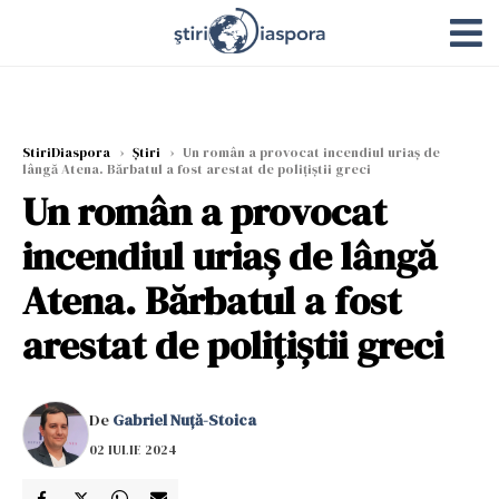
StiriDiaspora
›
Știri
›
Un român a provocat incendiul uriaș de
lângă Atena. Bărbatul a fost arestat de polițiștii greci
Un român a provocat
incendiul uriaș de lângă
Atena. Bărbatul a fost
arestat de polițiștii greci
De
Gabriel Nuță-Stoica
02 IULIE 2024