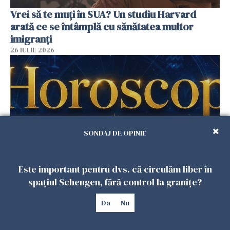
Vrei să te muți în SUA? Un studiu Harvard
arată ce se întâmplă cu sănătatea multor
imigranți
26 IULIE 2026
SONDAJ DE OPINIE
Este important pentru dvs. că circulăm liber în
Horoscop 27 iulie. Lunea care schimbă ritmul
spațiul Schengen, fără control la granițe?
săptămânii. Universul deschide uși
neașteptate pentru unele zodii
Da
Nu
26 IULIE 2026