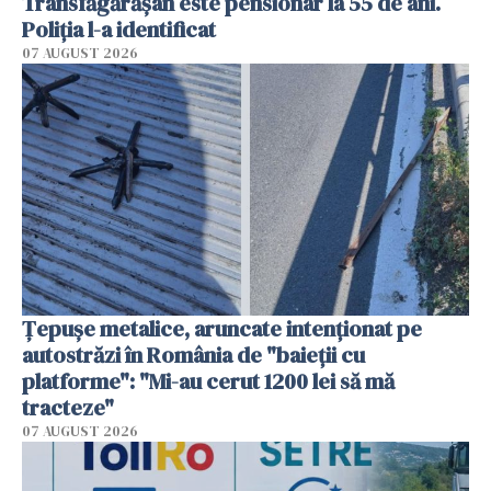
Transfăgărășan este pensionar la 55 de ani.
Poliția l-a identificat
07 AUGUST 2026
Țepușe metalice, aruncate intenționat pe
autostrăzi în România de "baieții cu
platforme": "Mi-au cerut 1200 lei să mă
tracteze"
07 AUGUST 2026