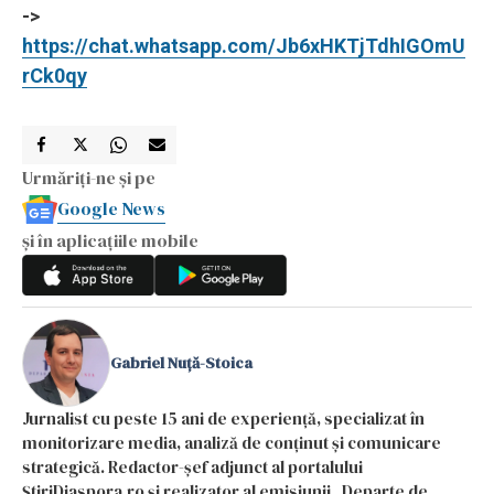
->
https://chat.whatsapp.com/Jb6xHKTjTdhIGOmU
rCk0qy
Urmăriți-ne și pe
Google News
și în aplicațiile mobile
Gabriel Nuță-Stoica
Jurnalist cu peste 15 ani de experiență, specializat în
monitorizare media, analiză de conținut și comunicare
strategică. Redactor-șef adjunct al portalului
ȘtiriDiaspora.ro și realizator al emisiunii „Departe de