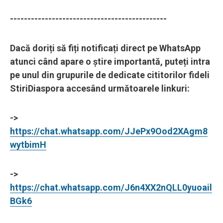
---------------------------------------------
Dacă doriți să fiți notificați direct pe WhatsApp
atunci când apare o știre importantă, puteți intra
pe unul din grupurile de dedicate cititorilor fideli
StiriDiaspora accesând următoarele linkuri:
->
https://chat.whatsapp.com/JJePx9Ood2XAgm8
wytbimH
->
https://chat.whatsapp.com/J6n4XX2nQLL0yuoail
BGk6