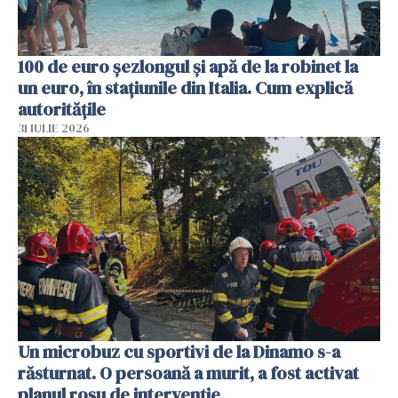
100 de euro șezlongul și apă de la robinet la
un euro, în stațiunile din Italia. Cum explică
autoritățile
31 IULIE 2026
Un microbuz cu sportivi de la Dinamo s-a
răsturnat. O persoană a murit, a fost activat
planul roșu de intervenție