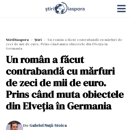
StiriDiaspora
›
Știri
›
Un român a făcut contrabandă cu mărfuri de
zeci de mii de euro. Prins când muta obiectele din Elveția în
Germania
Un român a făcut
contrabandă cu mărfuri
de zeci de mii de euro.
Prins când muta obiectele
din Elveția în Germania
De
Gabriel Nuță-Stoica