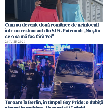
Cum au devenit două românce de neînlocuit
într-un restaurant din SUA. Patronul: „Nu știu
ce o să mă fac fără voi”
26 IULIE 2026
Teroare la Berlin, în timpul Gay Pride: o dubiță
a intrat în mulțime. Un mort și 15 răniți