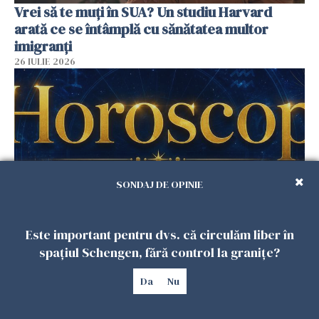
Vrei să te muți în SUA? Un studiu Harvard
arată ce se întâmplă cu sănătatea multor
imigranți
26 IULIE 2026
SONDAJ DE OPINIE
Este important pentru dvs. că circulăm liber în
Horoscop 27 iulie. Lunea care schimbă ritmul
spațiul Schengen, fără control la granițe?
săptămânii. Universul deschide uși
neașteptate pentru unele zodii
Da
Nu
26 IULIE 2026