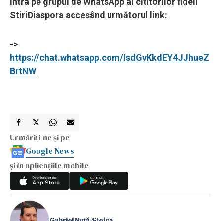
intra pe grupul de WhatsApp al cititorilor fideli
StiriDiaspora accesând următorul link:
->
https://chat.whatsapp.com/IsdGvKkdEY4JJhueZ
BrtNW
Urmăriți-ne și pe
Google News
și în aplicațiile mobile
Gabriel Nuță-Stoica