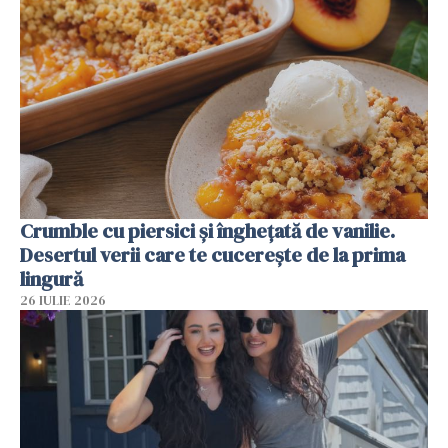
Crumble cu piersici și înghețată de vanilie.
Desertul verii care te cucerește de la prima
lingură
26 IULIE 2026