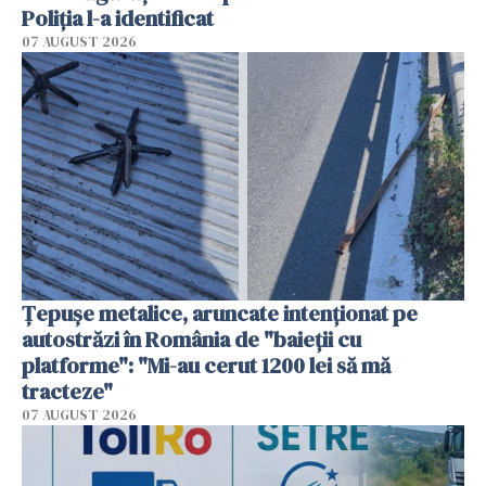
Poliția l-a identificat
07 AUGUST 2026
Țepușe metalice, aruncate intenționat pe
autostrăzi în România de "baieții cu
platforme": "Mi-au cerut 1200 lei să mă
tracteze"
07 AUGUST 2026