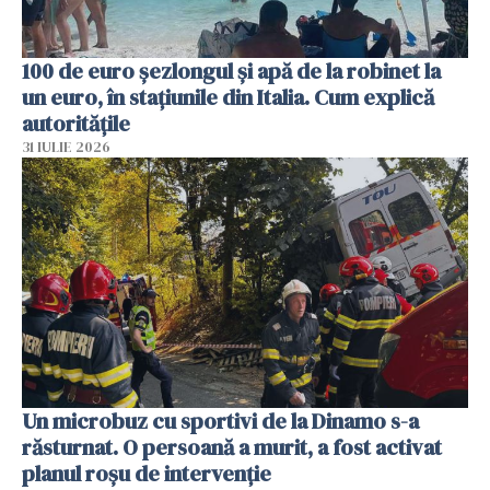
100 de euro șezlongul și apă de la robinet la
un euro, în stațiunile din Italia. Cum explică
autoritățile
31 IULIE 2026
Un microbuz cu sportivi de la Dinamo s-a
răsturnat. O persoană a murit, a fost activat
planul roșu de intervenție