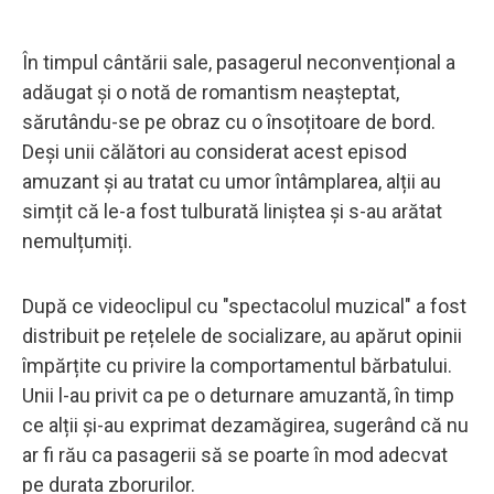
În timpul cântării sale, pasagerul neconvențional a
adăugat și o notă de romantism neașteptat,
sărutându-se pe obraz cu o însoțitoare de bord.
Deși unii călători au considerat acest episod
amuzant și au tratat cu umor întâmplarea, alții au
simțit că le-a fost tulburată liniștea și s-au arătat
nemulțumiți.
După ce videoclipul cu "spectacolul muzical" a fost
distribuit pe rețelele de socializare, au apărut opinii
împărțite cu privire la comportamentul bărbatului.
Unii l-au privit ca pe o deturnare amuzantă, în timp
ce alții și-au exprimat dezamăgirea, sugerând că nu
ar fi rău ca pasagerii să se poarte în mod adecvat
pe durata zborurilor.