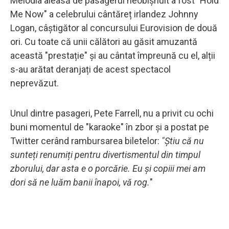
Melodia aleasă de pasagerul neobișnuit a fost "Hold
Me Now" a celebrului cântăreț irlandez Johnny
Logan, câștigător al concursului Eurovision de două
ori. Cu toate că unii călători au găsit amuzantă
această "prestație" și au cântat împreună cu el, alții
s-au arătat deranjați de acest spectacol
neprevăzut.
Unul dintre pasageri, Pete Farrell, nu a privit cu ochi
buni momentul de "karaoke" în zbor și a postat pe
Twitter cerând rambursarea biletelor:
"Știu că nu
sunteți renumiți pentru divertismentul din timpul
zborului, dar asta e o porcărie. Eu și copiii mei am
dori să ne luăm banii înapoi, vă rog.
"