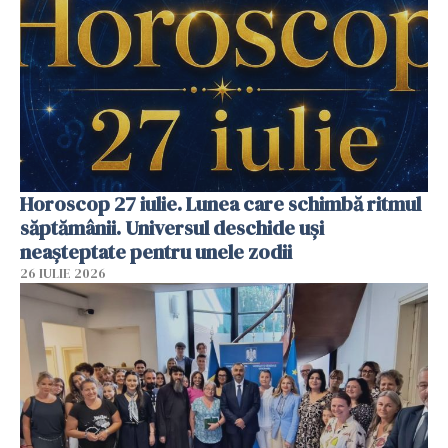
Horoscop 27 iulie. Lunea care schimbă ritmul
săptămânii. Universul deschide uși
neașteptate pentru unele zodii
26 IULIE 2026