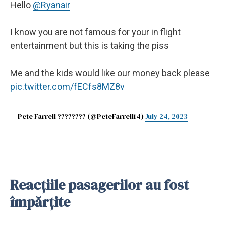
Hello
@Ryanair
I know you are not famous for your in flight
entertainment but this is taking the piss
Me and the kids would like our money back please
pic.twitter.com/fECfs8MZ8v
— Pete Farrell ???????? (@PeteFarrell14)
July 24, 2023
Reacțiile pasagerilor au fost
împărțite