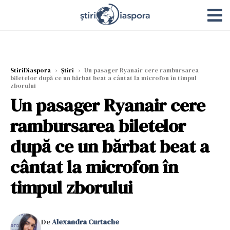
StiriDiaspora
›
Știri
›
Un pasager Ryanair cere rambursarea
biletelor după ce un bărbat beat a cântat la microfon în timpul
zborului
Un pasager Ryanair cere
rambursarea biletelor
după ce un bărbat beat a
cântat la microfon în
timpul zborului
De
Alexandra Curtache