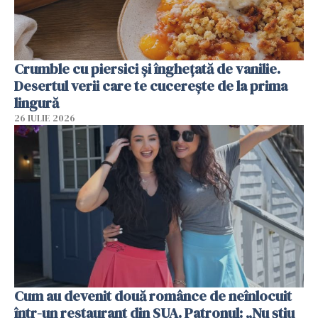
Crumble cu piersici și înghețată de vanilie.
Desertul verii care te cucerește de la prima
lingură
26 IULIE 2026
Cum au devenit două românce de neînlocuit
într-un restaurant din SUA. Patronul: „Nu știu