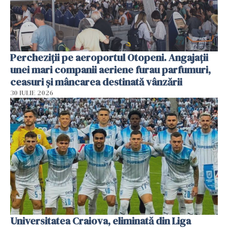
Percheziții pe aeroportul Otopeni. Angajații
unei mari companii aeriene furau parfumuri,
ceasuri și mâncarea destinată vânzării
30 IULIE 2026
Universitatea Craiova, eliminată din Liga