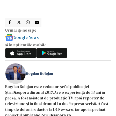
Urmăriți-ne și pe
Google News
și în aplicațiile mobile
Bogdan Bolojan
Bogdan Bolojan este redactor-șef al publicației
ȘtiriDiaspora din anul 2017.Are o experiență de 13 ani în
presă. A fost asistent de producție TV, apoi reporter de
televiziune și în final drumul l-a dus în presa scrisă. A fost
timp de doi ani redactor la DCNews.ro, iar apoi a preluat
proiectul publicației ȘtiriDiaspora.ro.