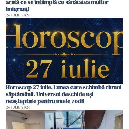
arată ce se întâmplă cu sănătatea multor
imigranți
26 IULIE 2026
Horoscop 27 iulie. Lunea care schimbă ritmul
săptămânii. Universul deschide uși
neașteptate pentru unele zodii
26 IULIE 2026