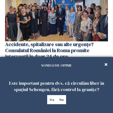
Accidente, spitalizare sau alte urgențe?
Consulatul României la Roma promite
intervenții în doar 24 de ore
26 IULIE 2026
SONDAJ DE OPINIE
Este important pentru dvs. că circulăm liber în
spațiul Schengen, fără control la granițe?
Da
Nu