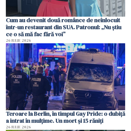
Cum au devenit două românce de neînlocuit
într-un restaurant din SUA. Patronul: „Nu știu
ce o să mă fac fără voi”
26 IULIE 2026
Teroare la Berlin, în timpul Gay Pride: o dubiță
a intrat în mulțime. Un mort și 15 răniți
26 IULIE 2026