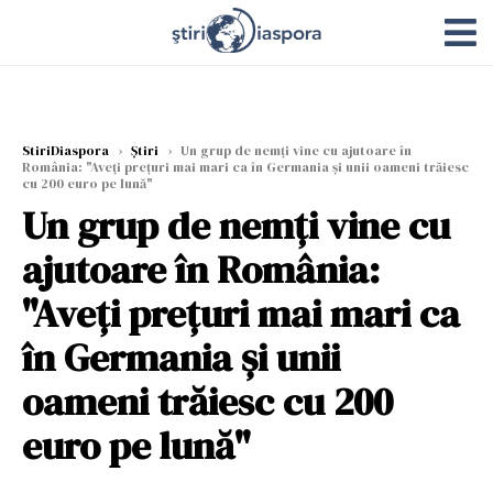
StiriDiaspora
›
Știri
›
Un grup de nemți vine cu ajutoare în
România: "Aveți prețuri mai mari ca în Germania și unii oameni trăiesc
cu 200 euro pe lună"
Un grup de nemți vine cu
ajutoare în România:
"Aveți prețuri mai mari ca
în Germania și unii
oameni trăiesc cu 200
euro pe lună"