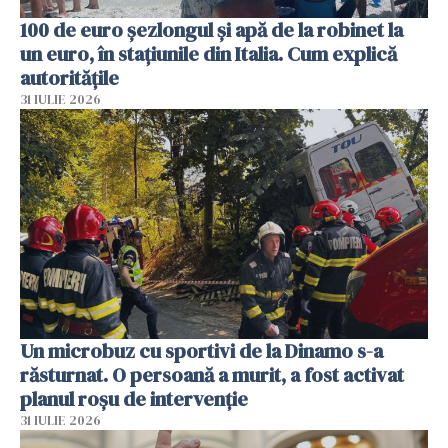
100 de euro șezlongul și apă de la robinet la
un euro, în stațiunile din Italia. Cum explică
autoritățile
31 IULIE 2026
Un microbuz cu sportivi de la Dinamo s-a
răsturnat. O persoană a murit, a fost activat
planul roșu de intervenție
31 IULIE 2026