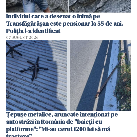
Individul care a desenat o inimă pe
Transfăgărășan este pensionar la 55 de ani.
Poliția l-a identificat
07 AUGUST 2026
Țepușe metalice, aruncate intenționat pe
autostrăzi în România de "baieții cu
platforme": "Mi-au cerut 1200 lei să mă
tracteze"