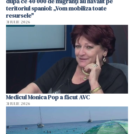
după ce 40 000 de migranți au năvălit pe
teritoriul spaniol: „Vom mobiliza toate
resursele"
31 IULIE 2026
Medicul Monica Pop a făcut AVC
31 IULIE 2026