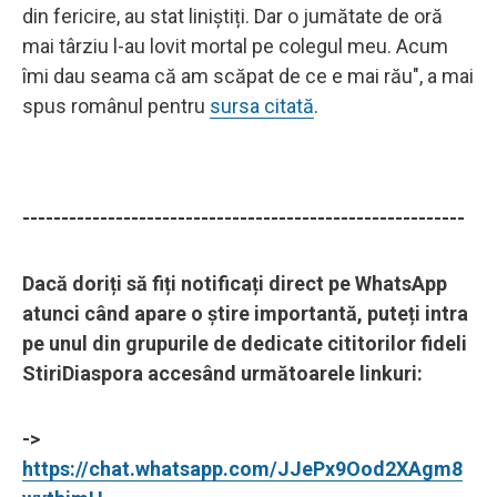
din fericire, au stat liniștiți. Dar o jumătate de oră
mai târziu l-au lovit mortal pe colegul meu. Acum
îmi dau seama că am scăpat de ce e mai rău", a mai
spus românul pentru
sursa citată
.
---------------------------------------------------------
Dacă doriți să fiți notificați direct pe WhatsApp
atunci când apare o știre importantă, puteți intra
pe unul din grupurile de dedicate cititorilor fideli
StiriDiaspora accesând următoarele linkuri:
->
https://chat.whatsapp.com/JJePx9Ood2XAgm8