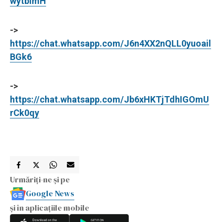
wytbimH
->
https://chat.whatsapp.com/J6n4XX2nQLL0yuoail
BGk6
->
https://chat.whatsapp.com/Jb6xHKTjTdhIGOmU
rCk0qy
Urmăriți-ne și pe
Google News
și în aplicațiile mobile