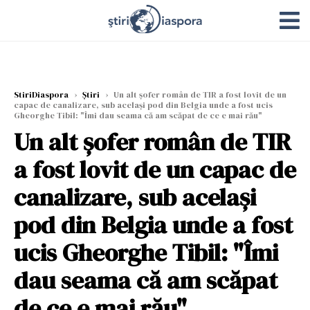
StiriDiaspora
›
Știri
›
Un alt șofer român de TIR a fost lovit de un
capac de canalizare, sub același pod din Belgia unde a fost ucis
Gheorghe Tibil: "Îmi dau seama că am scăpat de ce e mai rău"
Un alt șofer român de TIR
a fost lovit de un capac de
canalizare, sub același
pod din Belgia unde a fost
ucis Gheorghe Tibil: "Îmi
dau seama că am scăpat
de ce e mai rău"