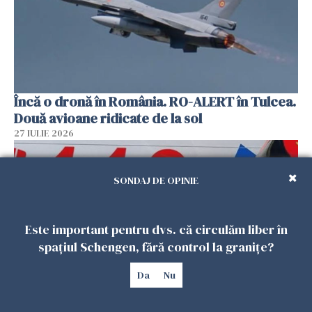
Încă o dronă în România. RO-ALERT în Tulcea.
Două avioane ridicate de la sol
27 IULIE 2026
SONDAJ DE OPINIE
Este important pentru dvs. că circulăm liber în
spațiul Schengen, fără control la granițe?
Da
Nu
Mobilizare în Buzău. Pompierii au efectuat