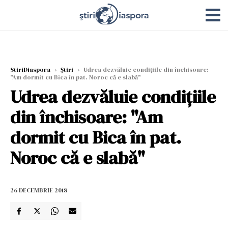
StiriDiaspora
›
Știri
›
Udrea dezvăluie condițiile din închisoare:
"Am dormit cu Bica în pat. Noroc că e slabă"
Udrea dezvăluie condițiile
din închisoare: "Am
dormit cu Bica în pat.
Noroc că e slabă"
26 DECEMBRIE 2018