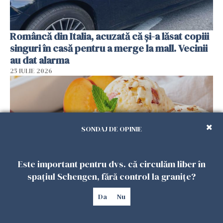
Româncă din Italia, acuzată că și-a lăsat copiii
singuri în casă pentru a merge la mall. Vecinii
au dat alarma
25 IULIE 2026
SONDAJ DE OPINIE
Este important pentru dvs. că circulăm liber în
spațiul Schengen, fără control la granițe?
Înghețata de casă cu nectarine care
Da
Nu
cucerește vara. Rețeta fără aparat, gata din
câteva ingrediente