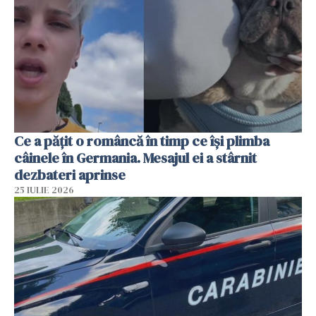
Ce a pățit o româncă în timp ce își plimba
câinele în Germania. Mesajul ei a stârnit
dezbateri aprinse
25 IULIE 2026