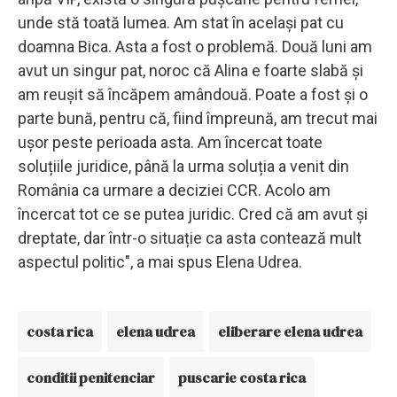
unde stă toată lumea. Am stat în același pat cu
doamna Bica. Asta a fost o problemă. Două luni am
avut un singur pat, noroc că Alina e foarte slabă și
am reușit să încăpem amândouă. Poate a fost și o
parte bună, pentru că, fiind împreună, am trecut mai
ușor peste perioada asta. Am încercat toate
soluțiile juridice, până la urma soluția a venit din
România ca urmare a deciziei CCR. Acolo am
încercat tot ce se putea juridic. Cred că am avut și
dreptate, dar într-o situație ca asta contează mult
aspectul politic", a mai spus Elena Udrea.
costa rica
elena udrea
eliberare elena udrea
conditii penitenciar
puscarie costa rica