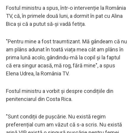
Fostul ministru a spus, într-o intervenție la România
TV, că, în primele două luni, a dormit în pat cu Alina
Bica și că a putut să-și vadă fetița.
"Pentru mine a fost traumtizant. Mă gândeam că nu
am plâns adunat în toată viața mea cât am plâns în
prima lună acolo, gândindu-mă la copil și la faptul
că era singur acasă, mă rog, fără mine", a spus
Elena Udrea, la România TV.
Fostul ministru a vorbit și despre condițiile din
penitenciarul din Costa Rica.
"Sunt condiții de pușcărie. Nu există regim
preferențial cum am văzut că s-a scris. Nu există
aripă VIP, există o singură pușcărie pentru femei,