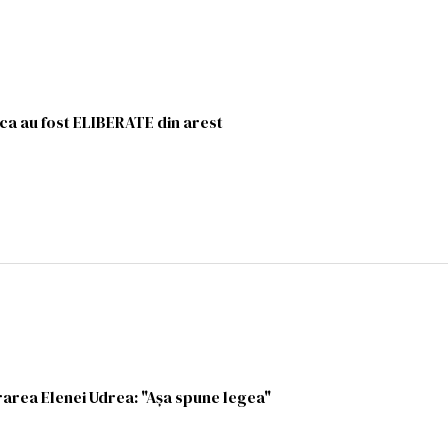
ica au fost ELIBERATE din arest
area Elenei Udrea: "Aşa spune legea"