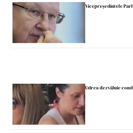
Vicepreședintele Parl
Udrea dezvăluie condiț