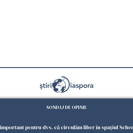
Știri
Lifestyle
Diaspora creativă
Românii care schimbă comunit
SONDAJ DE OPINIE
Goo
Urmăriți-ne și pe
 important pentru dvs. că circulăm liber în spațiul Sche