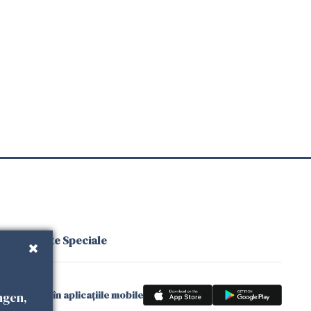
ăți
Proiecte Speciale
gle News
și în aplicațiile mobile
ngen,