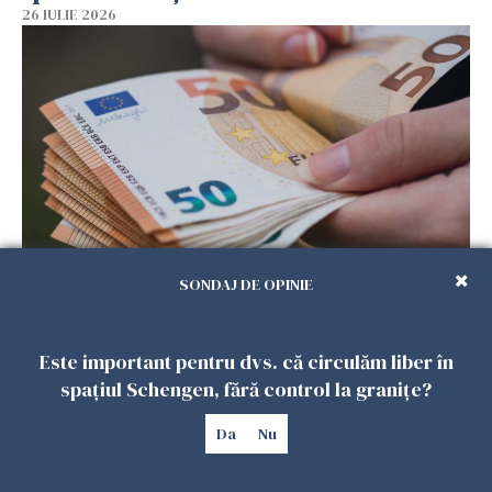
26 IULIE 2026
SONDAJ DE OPINIE
Menajere și îngrijitori, în vizorul Fiscului din
Italia. Aproape 500.000 de euro din venituri,
ascunși de autorități
Este important pentru dvs. că circulăm liber în
26 IULIE 2026
spațiul Schengen, fără control la granițe?
Da
Nu