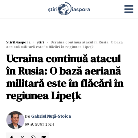
StiriDiaspora
›
Știri
›
Ucraina continuă atacul în Rusia: O bază
aeriană militară este în flăcări în regiunea Lipeţk
Ucraina continuă atacul
în Rusia: O bază aeriană
militară este în flăcări în
regiunea Lipeţk
De
Gabriel Nuță-Stoica
09 AUGUST 2024