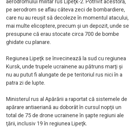
aerodromului militar rus Lipeţk-2. Potrivit acestora,
pe aerodrom se aflau câteva zeci de bombardiere,
care nu au reuşit să decoleze în momentul atacului,
mai multe elicoptere, precum şi un depozit, unde se
presupune că erau stocate circa 700 de bombe
ghidate cu planare.
Regiunea Lipeţk se învecinează la sud cu regiunea
Kursk, unde trupele ucrainene au pătruns marţi şi
nu au putut fi alungate de pe teritoriul rus nici în a
patra zi de lupte.
Ministerul rus al Apărării a raportat că sistemele de
apărare antiaeriană au doborât în cursul nopţii un
total de 75 de drone ucrainene în şapte regiuni ale
ţării, inclusiv 19 în regiunea Lipeţk.