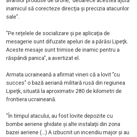
avariilor produse de drone, "deoarece acestea ajută
inamicul să corecteze direcţia şi precizia atacurilor
sale".
"Pe reţelele de socializare şi pe aplicaţia de
mesagerie sunt difuzate apeluri de a părăsi Lipeţk.
Aceste mesaje sunt trimise de inamic pentru a
răspândi panica", a avertizat el.
Armata ucraineană a afirmat vineri că a lovit "cu
succes" o bază aeriană militară rusă din regiunea
Lipeţk, situată la aproximativ 280 de kilometri de
frontiera ucraineană.
"În timpul atacului, au fost lovite depozite cu
bombe aeriene ghidate şi alte instalaţii din zona
bazei aeriene (...) A izbucnit un incendiu major şi au