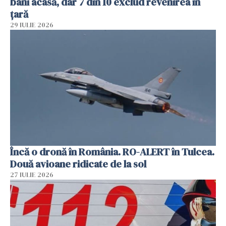
bani acasă, dar 7 din 10 exclud revenirea în
țară
29 IULIE 2026
Încă o dronă în România. RO-ALERT în Tulcea.
Două avioane ridicate de la sol
27 IULIE 2026