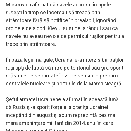
Moscova a afirmat că navele au intrat în apele
ruseşti în timp ce încercau să treacă prin
strâmtoare fără să notifice în prealabil, ignorând
ordinele de a opri. Kievul susţine la rândul său că
navele nu aveau nevoie de permisul ruşilor pentru a
trece prin strâmtoare.
În baza legii marţiale, Ucraina le-a interzis bărbaţilor
ruşi apţi de luptă să intre pe teritoriul său şi a sporit
măsurile de securitate în zone sensibile precum
centralele nucleare şi porturile de la Marea Neagră.
Şeful armatei ucrainene a afirmat în această lună
că Rusia şi-a sporit forţele la graniţa Ucrainei
începând din august şi acum reprezintă cea mai
mare ameninţare militară din 2014, anul în care
Moscova a anexat Crimeea.