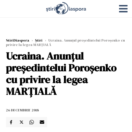
StiriDiaspora
›
Știri
›
Ucraina. Anunțul preşedintelui Poroşenko cu
privire la legea MARȚIALĂ
Ucraina. Anunțul
preşedintelui Poroşenko
cu privire la legea
MARȚIALĂ
26 DECEMBRIE 2018