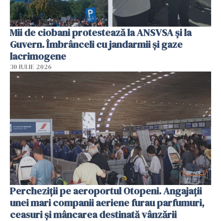
Mii de ciobani protestează la ANSVSA și la
Guvern. Îmbrânceli cu jandarmii și gaze
lacrimogene
30 IULIE 2026
Percheziții pe aeroportul Otopeni. Angajații
unei mari companii aeriene furau parfumuri,
ceasuri și mâncarea destinată vânzării