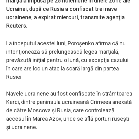
marţială impusă pe 25 noiembrie în unele zone ale
Ucrainei, după ce Rusia a confiscat trei nave
ucrainene, a expirat miercuri, transmite agenţia
Reuters.
La începutul acestei luni, Poroşenko afirma că nu
intenţionează să prelungească legea marţială,
prevăzută iniţial pentru o lună, cu excepţia cazului
în care are loc un atac la scară largă din partea
Rusiei.
Navele ucrainene au fost confiscate în strâmtoarea
Kerci, dintre peninsula ucraineană Crimeea anexată
de către Moscova şi Rusia, care controlează
accesul în Marea Azov, unde se află porturi ruseşti
şi ucrainene.