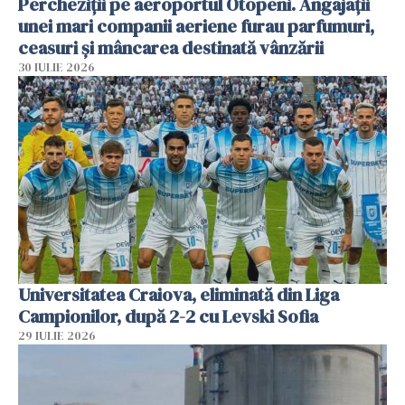
Percheziții pe aeroportul Otopeni. Angajații
unei mari companii aeriene furau parfumuri,
ceasuri și mâncarea destinată vânzării
30 IULIE 2026
Universitatea Craiova, eliminată din Liga
Campionilor, după 2-2 cu Levski Sofia
29 IULIE 2026