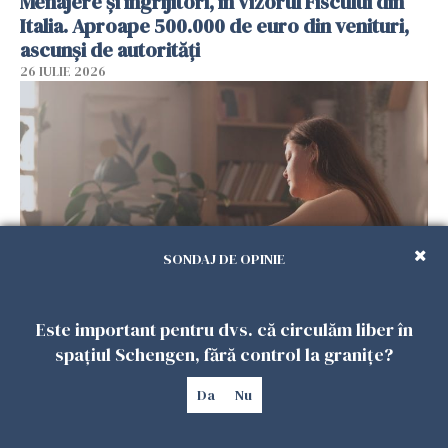
Menajere și îngrijitori, în vizorul Fiscului din
Italia. Aproape 500.000 de euro din venituri,
ascunși de autorități
26 IULIE 2026
SONDAJ DE OPINIE
Vrei să te muți în SUA? Un studiu Harvard
Este important pentru dvs. că circulăm liber în
arată ce se întâmplă cu sănătatea multor
spațiul Schengen, fără control la granițe?
imigranți
26 IULIE 2026
Da
Nu