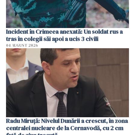
Incident în Crimeea anexată: Un soldat rus a
tras în colegii săi apoi a ucis 3 civili
04 AUGUST 2026
Radu Miruţă: Nivelul Dunării a crescut, în zona
centralei nucleare de la Cernavodă, cu 2 cm