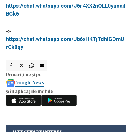
https://chat.whatsapp.com/J6n4XX2nQLL0yuoail
BGk6
->
https://chat.whatsapp.com/Jb6xHKTjTdhIGOmU
rCk0qy
Urmăriți-ne și pe
Google News
și în aplicațiile mobile
ALTE ȘTIRI DE INTERES