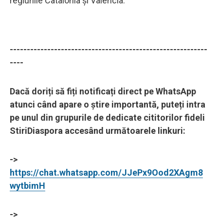
regiunile Catalonia şi Valencia.
----------------------------------------------------------
----
Dacă doriți să fiți notificați direct pe WhatsApp
atunci când apare o știre importantă, puteți intra
pe unul din grupurile de dedicate cititorilor fideli
StiriDiaspora accesând următoarele linkuri:
->
https://chat.whatsapp.com/JJePx9Ood2XAgm8
wytbimH
->