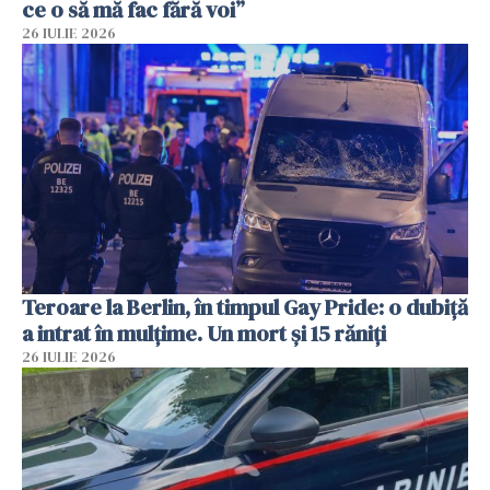
ce o să mă fac fără voi”
26 IULIE 2026
Teroare la Berlin, în timpul Gay Pride: o dubiță
a intrat în mulțime. Un mort și 15 răniți
26 IULIE 2026