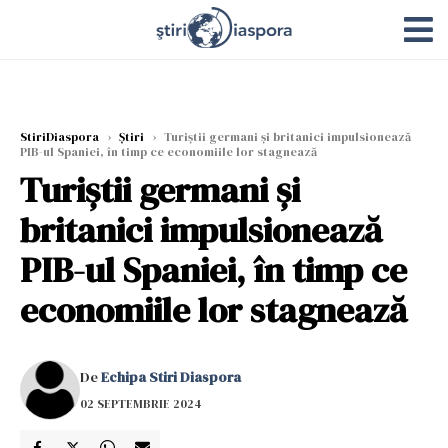
StiriDiaspora
›
Știri
›
Turiştii germani şi britanici impulsionează
PIB-ul Spaniei, în timp ce economiile lor stagnează
Turiştii germani şi
britanici impulsionează
PIB-ul Spaniei, în timp ce
economiile lor stagnează
De
Echipa Stiri Diaspora
02 SEPTEMBRIE 2024