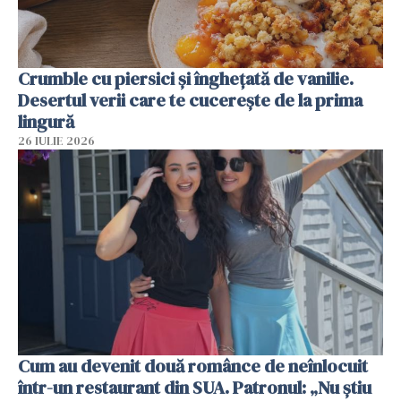
Crumble cu piersici și înghețată de vanilie.
Desertul verii care te cucerește de la prima
lingură
26 IULIE 2026
Cum au devenit două românce de neînlocuit
într-un restaurant din SUA. Patronul: „Nu știu