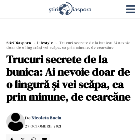
StiriDiaspora
›
Lifestyle
›
Trucuri secrete de la bunica: Ai nevoie
doar de o lingură și vei scăpa, ca prin minune, de cearcăne
Trucuri secrete de la
bunica: Ai nevoie doar de
o lingură și vei scăpa, ca
prin minune, de cearcăne
De
Nicoleta Baciu
27 OCTOMBRIE 2021