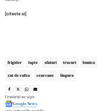
[citeste si]
frigider
lapte
sfaturi
trucuri
bunica
zat de cafea
cearcane
lingura
Urmăriți-ne și pe
Google News
și în aplicațiile mobile