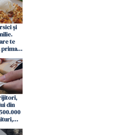
sici și
ilie.
are te
a prima
ijitori,
lui din
 500.000
turi,
ități