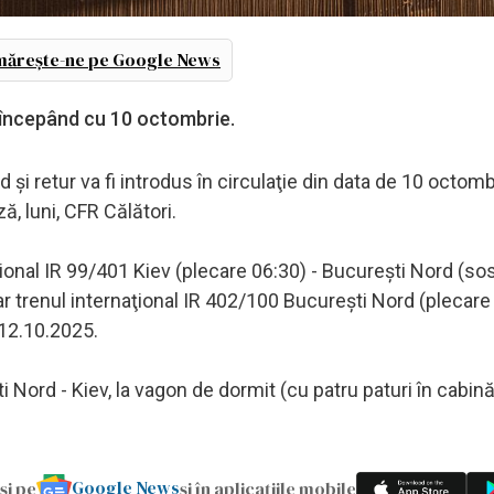
ărește-ne pe Google News
us începând cu 10 octombrie.
 şi retur va fi introdus în circulaţie din data de 10 octom
ă, luni, CFR Călători.
ţional IR 99/401 Kiev (plecare 06:30) - Bucureşti Nord (sos
r trenul internaţional IR 402/100 Bucureşti Nord (plecare 
/12.10.2025.
ti Nord - Kiev, la vagon de dormit (cu patru paturi în cabin
Google News
și pe
și în aplicațiile mobile