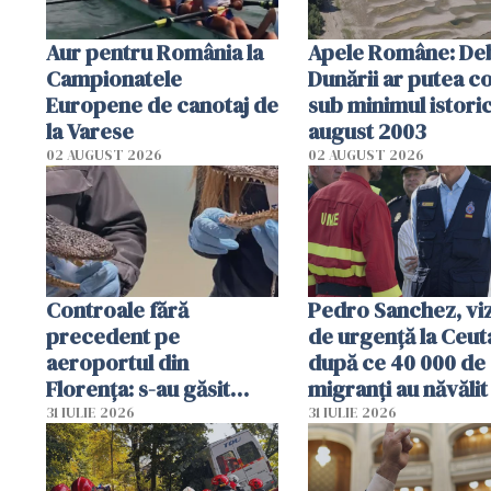
Aur pentru România la
Apele Române: Deb
Campionatele
Dunării ar putea c
Europene de canotaj de
sub minimul istoric
la Varese
august 2003
02 AUGUST 2026
02 AUGUST 2026
Controale fără
Pedro Sanchez, viz
precedent pe
de urgență la Ceut
aeroportul din
după ce 40 000 de
Florența: s-au găsit
migranți au năvălit
capete de aligator și o
teritoriul spaniol:
31 IULIE 2026
31 IULIE 2026
sumă imensă de bani
mobiliza toate
resursele"