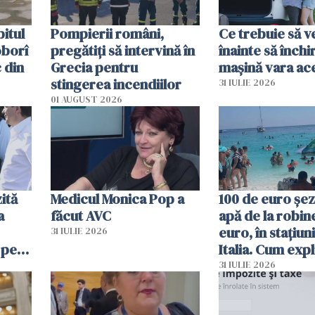
itul
Pompierii români,
Ce trebuie să ve
oborî
pregătiţi să intervină în
înainte să închi
 din
Grecia pentru
mașină vara ac
stingerea incendiilor
31 IULIE 2026
01 AUGUST 2026
ită
Medicul Monica Pop a
100 de euro șez
a
făcut AVC
apă de la robine
euro, în stațiuni
31 IULIE 2026
 pe
Italia. Cum expl
 „Vom
autoritățile
31 IULIE 2026