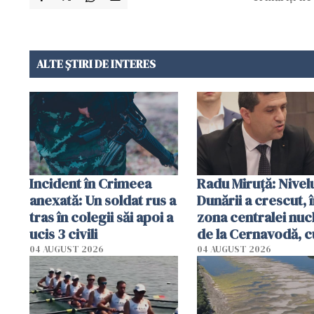
ALTE ȘTIRI DE INTERES
Incident în Crimeea
Radu Miruţă: Nivel
anexată: Un soldat rus a
Dunării a crescut, 
tras în colegii săi apoi a
zona centralei nuc
ucis 3 civili
de la Cernavodă, c
cm faţă de ziua tr
04 AUGUST 2026
04 AUGUST 2026