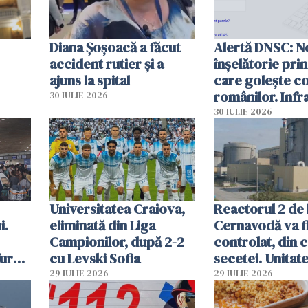
Diana Șoșoacă a făcut
Alertă DNSC: N
accident rutier și a
înșelătorie pri
ajuns la spital
care golește co
românilor. Infr
30 IULIE 2026
folosesc numel
30 IULIE 2026
Ghișeul.ro și al 
Române
Universitatea Craiova,
Reactorul 2 de 
i.
eliminată din Liga
Cernavodă va fi
Campionilor, după 2-2
controlat, din 
furau
cu Levski Sofia
secetei. Unitate
și
deja oprită
29 IULIE 2026
29 IULIE 2026
ă