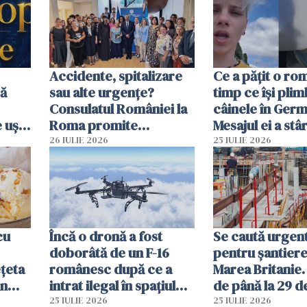
Accidente, spitalizare
Ce a pățit o ro
bă
sau alte urgențe?
timp ce își pli
Consulatul României la
câinele în Germ
 uși
Roma promite
Mesajul ei a stâr
u
intervenții în doar 24
dezbateri apri
26 IULIE 2026
25 IULIE 2026
de ore
cu
Încă o dronă a fost
Se caută urgen
doborâtă de un F-16
pentru șantiere
țeta
românesc după ce a
Marea Britanie. 
in
intrat ilegal în spațiul
de până la 29 de
e
aerian al României
oră
25 IULIE 2026
25 IULIE 2026