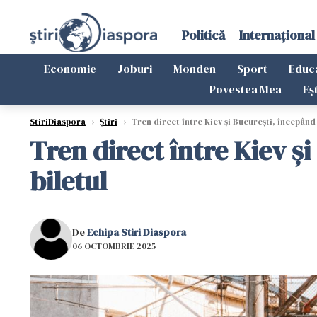
Politică
Internațional
Economie
Joburi
Monden
Sport
Educ
Povestea Mea
Eș
StiriDiaspora
›
Știri
›
Tren direct între Kiev şi Bucureşti, începând
Tren direct între Kiev ş
biletul
De
Echipa Stiri Diaspora
06 OCTOMBRIE 2025