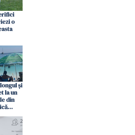
rifici
riezi o
easta
longul și
t la un
le din
ică