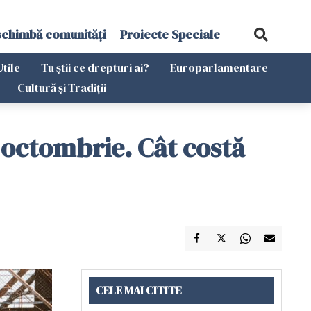
schimbă comunități
Proiecte Speciale
Utile
Tu știi ce drepturi ai?
Europarlamentare
Cultură și Tradiții
0 octombrie. Cât costă
CELE MAI CITITE