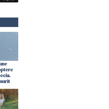
une
optere
ecia.
murit