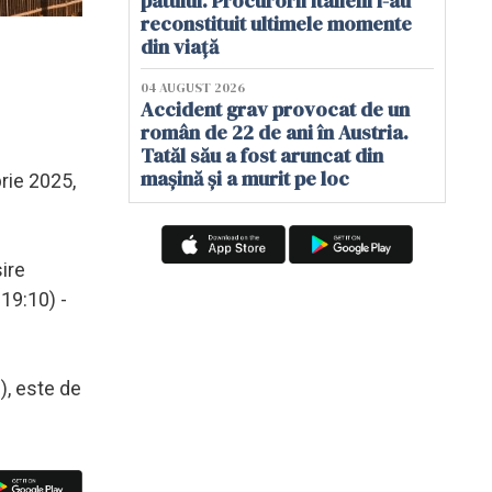
patului. Procurorii italieni i-au
reconstituit ultimele momente
din viață
04 AUGUST 2026
Accident grav provocat de un
român de 22 de ani în Austria.
Tatăl său a fost aruncat din
mașină și a murit pe loc
brie 2025,
ire
19:10) -
ă), este de