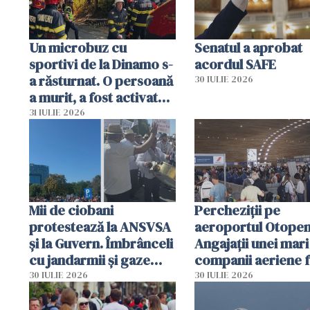
Un microbuz cu
Senatul a aprobat
sportivi de la Dinamo s-
acordul SAFE
a răsturnat. O persoană
30 IULIE 2026
a murit, a fost activat
planul roșu de
31 IULIE 2026
intervenție
Mii de ciobani
Percheziții pe
protestează la ANSVSA
aeroportul Otopen
și la Guvern. Îmbrânceli
Angajații unei mari
cu jandarmii și gaze
companii aeriene 
lacrimogene
parfumuri, ceasuri 
30 IULIE 2026
30 IULIE 2026
mâncarea destinat
vânzării