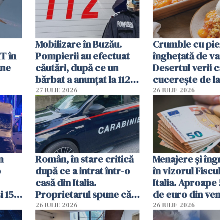
Mobilizare în Buzău.
Crumble cu pier
T în
Pompierii au efectuat
înghețată de van
ane
căutări, după ce un
Desertul verii c
bărbat a anunțat la 112
cucerește de l
că a văzut un obiect
lingură
27 IULIE 2026
26 IULIE 2026
luminos
n
Român, în stare critică
Menajere și îngr
o
după ce a intrat într-o
în vizorul Fiscu
casă din Italia.
Italia. Aproape
i 15
Proprietarul spune că
de euro din veni
s-a apărat cu un cuțit
ascunși de autor
26 IULIE 2026
26 IULIE 2026