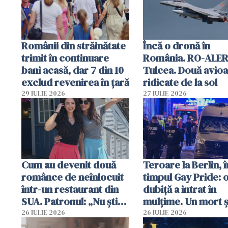
Românii din străinătate
Încă o dronă în
trimit în continuare
România. RO-ALER
bani acasă, dar 7 din 10
Tulcea. Două avio
exclud revenirea în țară
ridicate de la sol
29 IULIE 2026
27 IULIE 2026
Cum au devenit două
Teroare la Berlin, î
românce de neînlocuit
timpul Gay Pride: 
într-un restaurant din
dubiță a intrat în
SUA. Patronul: „Nu știu
mulțime. Un mort ș
ce o să mă fac fără voi”
răniți
26 IULIE 2026
26 IULIE 2026