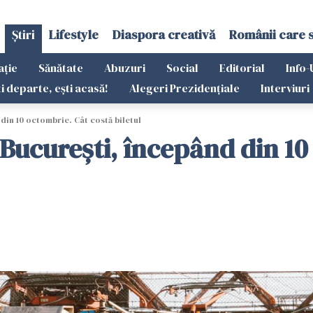
Știri
Lifestyle
Diaspora creativă
Românii care 
ație
Sănătate
Abuzuri
Social
Editorial
Info-
ti departe, ești acasă!
Alegeri Prezidențiale
Interviuri
 din 10 octombrie. Cât costă biletul
i Bucureşti, începând din 1