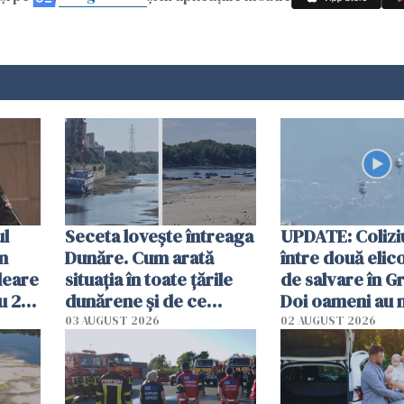
ul
Seceta lovește întreaga
UPDATE: Colizi
în
Dunăre. Cum arată
între două elic
leare
situația în toate țările
de salvare în Gr
u 2
dunărene și de ce
Doi oameni au 
ecută
România resimte
03 AUGUST 2026
02 AUGUST 2026
efectele, deși a plouat
în iulie