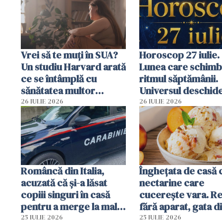
Vrei să te muți în SUA?
Horoscop 27 iulie.
Un studiu Harvard arată
Lunea care schim
ce se întâmplă cu
ritmul săptămânii.
sănătatea multor
Universul deschide
imigranți
neașteptate pentr
26 IULIE 2026
26 IULIE 2026
unele zodii
Româncă din Italia,
Înghețata de casă 
acuzată că și-a lăsat
nectarine care
copiii singuri în casă
cucerește vara. Re
pentru a merge la mall.
fără aparat, gata d
Vecinii au dat alarma
câteva ingredient
25 IULIE 2026
25 IULIE 2026