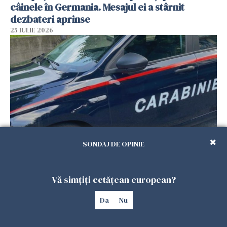
câinele în Germania. Mesajul ei a stârnit
dezbateri aprinse
25 IULIE 2026
SONDAJ DE OPINIE
Româncă din Italia, acuzată că și-a lăsat copiii
singuri în casă pentru a merge la mall. Vecinii
Vă simțiți cetățean european?
au dat alarma
25 IULIE 2026
Da
Nu