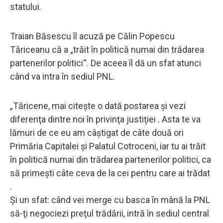
statului.
Traian Băsescu îl acuză pe Călin Popescu
Tăriceanu că a „trăit în politică numai din trădarea
partenerilor politici“. De aceea îl dă un sfat atunci
când va intra în sediul PNL.
„Tăricene, mai citeşte o dată postarea şi vezi
diferenţa dintre noi în privinţa justiţiei . Asta te va
lămuri de ce eu am câştigat de câte două ori
Primăria Capitalei şi Palatul Cotroceni, iar tu ai trăit
în politică numai din trădarea partenerilor politici, ca
să primeşti câte ceva de la cei pentru care ai trădat
.
Şi un sfat: când vei merge cu basca în mână la PNL
să-ţi negociezi preţul trădării, intră în sediul central