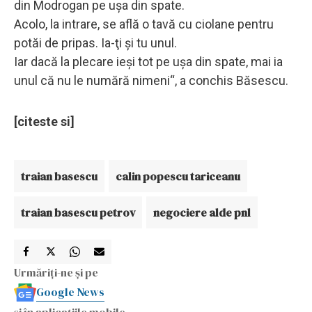
din Modrogan pe uşa din spate.
Acolo, la intrare, se află o tavă cu ciolane pentru
potăi de pripas. Ia-ţi şi tu unul.
Iar dacă la plecare ieşi tot pe uşa din spate, mai ia
unul că nu le numără nimeni“, a conchis Băsescu.
[citeste si]
traian basescu
calin popescu tariceanu
traian basescu petrov
negociere alde pnl
Urmăriți-ne și pe
Google News
și în aplicațiile mobile