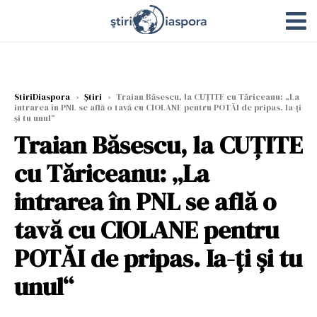
StiriDiaspora
›
Știri
›
Traian Băsescu, la CUȚITE cu Tăriceanu: „La
intrarea în PNL se află o tavă cu CIOLANE pentru POTĂI de pripas. Ia-ţi
şi tu unul“
Traian Băsescu, la CUȚITE
cu Tăriceanu: „La
intrarea în PNL se află o
tavă cu CIOLANE pentru
POTĂI de pripas. Ia-ţi şi tu
unul“