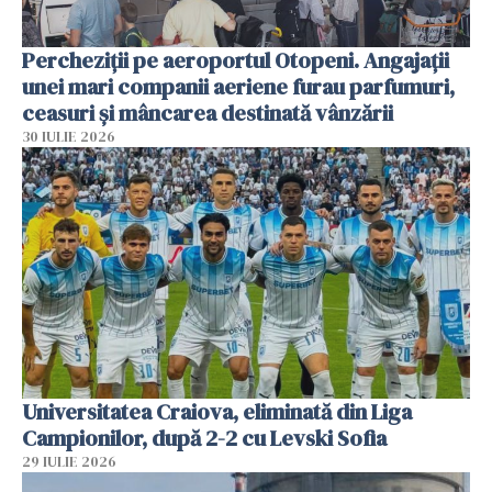
Percheziții pe aeroportul Otopeni. Angajații
unei mari companii aeriene furau parfumuri,
ceasuri și mâncarea destinată vânzării
30 IULIE 2026
Universitatea Craiova, eliminată din Liga
Campionilor, după 2-2 cu Levski Sofia
29 IULIE 2026