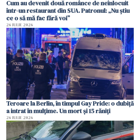
Cum au devenit două românce de neînlocuit
într-un restaurant din SUA. Patronul: „Nu știu
ce o să mă fac fără voi”
26 IULIE 2026
Teroare la Berlin, în timpul Gay Pride: o dubiță
a intrat în mulțime. Un mort și 15 răniți
26 IULIE 2026