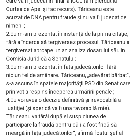
care va fi judecat în final la ICCJ (am pierdut la
Curtea de Apel şi fac recurs). Tăriceanu este
acuzat de DNA pentru fraude şi nu va fi judecat de
nimeni ;
2.Eu m-am prezentat în instanţă de la prima citaţie,
fără a încerca să tergiversez procesul. Tăriceanu a
tergiversat aproape un an analiza dosarului său în
Comisia Juridică a Senatului;
3.Eu m-am prezentat în faţa judecătorilor fără
niciun fel de amânare. Tăriceanu, „adevărat bărbat”,
s-a ascuns în spatele majorităţii PSD din Senat care
prin vot a respins începerea urmăririi penale ;
4.Eu voi avea o decizie definitivă şi irevocabilă a
justiţiei (şi sper că va fi una favorabilă mie).
Tăriceanu va târâi după el suspiciunea de
participare la fraudă pentru că i-a fost frică să
meargă în faţa judecătorilor“, afirmă fostul șef al