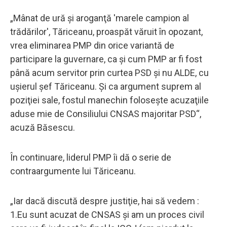
„Mânat de ură şi aroganţă 'marele campion al
trădărilor', Tăriceanu, proaspăt văruit în opozant,
vrea eliminarea PMP din orice variantă de
participare la guvernare, ca şi cum PMP ar fi fost
până acum servitor prin curtea PSD şi nu ALDE, cu
uşierul şef Tăriceanu. Şi ca argument suprem al
poziţiei sale, fostul manechin foloseşte acuzaţiile
aduse mie de Consiliului CNSAS majoritar PSD“,
acuză Băsescu.
În continuare, liderul PMP îi dă o serie de
contraargumente lui Tăriceanu.
„Iar dacă discută despre justiţie, hai să vedem :
1.Eu sunt acuzat de CNSAS şi am un proces civil