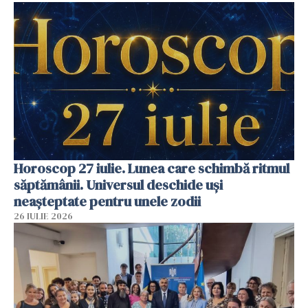
Horoscop 27 iulie. Lunea care schimbă ritmul
săptămânii. Universul deschide uși
neașteptate pentru unele zodii
26 IULIE 2026