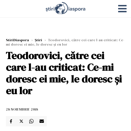
StiriDiaspora
›
Știri
›
Teodorovici, către cei care l-au criticat: Ce-
mi doresc ei mie, le doresc și eu lor
Teodorovici, către cei
care l-au criticat: Ce-mi
doresc ei mie, le doresc și
eu lor
28 NOIEMBRIE 2018