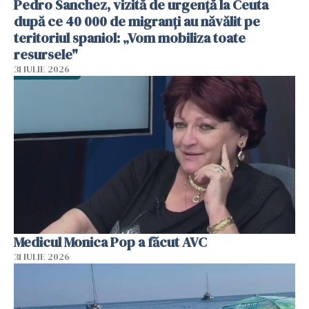
Pedro Sanchez, vizită de urgență la Ceuta
după ce 40 000 de migranți au năvălit pe
teritoriul spaniol: „Vom mobiliza toate
resursele"
31 IULIE 2026
Medicul Monica Pop a făcut AVC
31 IULIE 2026