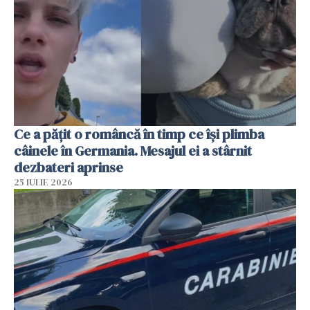
Ce a pățit o româncă în timp ce își plimba
câinele în Germania. Mesajul ei a stârnit
dezbateri aprinse
25 IULIE 2026