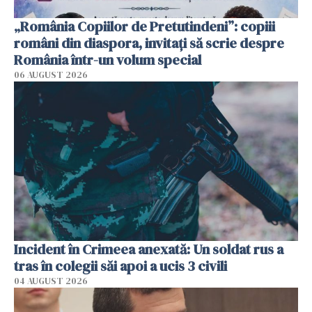
„România Copiilor de Pretutindeni”: copiii
români din diaspora, invitați să scrie despre
România într-un volum special
06 AUGUST 2026
Incident în Crimeea anexată: Un soldat rus a
tras în colegii săi apoi a ucis 3 civili
04 AUGUST 2026