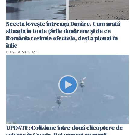
Seceta lovește întreaga Dunăre. Cum arată
situația în toate țările dunărene și de ce
România resimte efectele, deși a plouat în
iulie
03 AUGUST 2026
UPDATE: Coliziune între două elicoptere de
salvare în Grecia. Doi oameni au murit