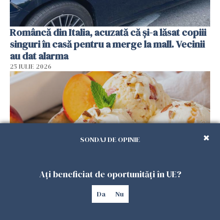
Româncă din Italia, acuzată că și-a lăsat copiii
singuri în casă pentru a merge la mall. Vecinii
au dat alarma
25 IULIE 2026
SONDAJ DE OPINIE
Ați beneficiat de oportunități în UE?
Înghețata de casă cu nectarine care
Da
Nu
cucerește vara. Rețeta fără aparat, gata din
câteva ingrediente