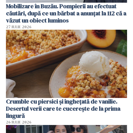
Mobilizare în Buzău. Pompierii au efectuat
căutări, după ce un bărbat a anunțat la 112 că a
văzut un obiect luminos
27 IULIE 2026
Crumble cu piersici și înghețată de vanilie.
Desertul verii care te cucerește de la prima
lingură
26 IULIE 2026