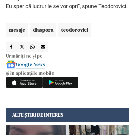
Eu sper că lucrurile se vor opri”, spune Teodorovici.
mesaje
diaspora
teodorovici
Urmăriți-ne și pe
Google News
și în aplicațiile mobile
ALTE ȘTIRI DE INTERES