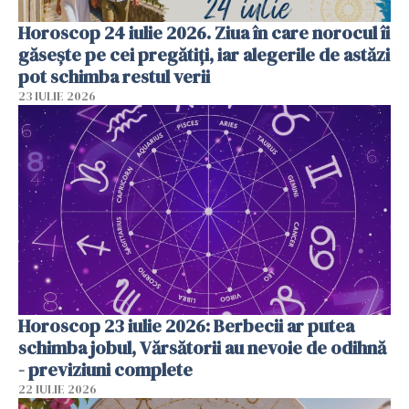
Horoscop 24 iulie 2026. Ziua în care norocul îi
găsește pe cei pregătiți, iar alegerile de astăzi
pot schimba restul verii
23 IULIE 2026
Horoscop 23 iulie 2026: Berbecii ar putea
schimba jobul, Vărsătorii au nevoie de odihnă
- previziuni complete
22 IULIE 2026