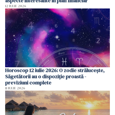
aspecte interesante în plan financiar
12 IULIE 2026
Horoscop 12 iulie 2026: O zodie strălucește,
Săgetătorii au o dispoziție proastă -
previziuni complete
11 IULIE 2026