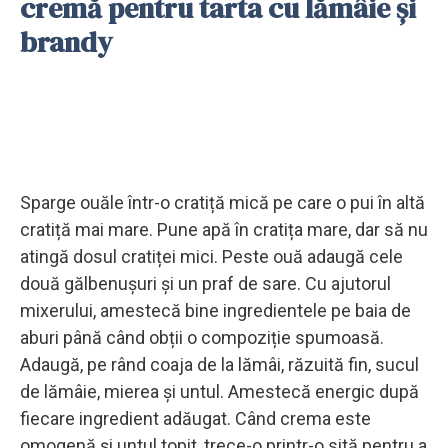
cremă pentru tarta cu lămâie și
brandy
Sparge ouăle într-o cratiță mică pe care o pui în altă
cratiță mai mare. Pune apă în cratița mare, dar să nu
atingă dosul cratiței mici. Peste ouă adaugă cele
două gălbenușuri și un praf de sare. Cu ajutorul
mixerului, amestecă bine ingredientele pe baia de
aburi până când obții o compoziție spumoasă.
Adaugă, pe rând coaja de la lămâi, răzuită fin, sucul
de lămâie, mierea și untul. Amestecă energic după
fiecare ingredient adăugat. Când crema este
omogenă și untul topit, trece-o printr-o sită pentru a