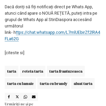
Dacă doriți să fiți notificați direct pe Whats App,
atunci când apare o NOUĂ REȚETĂ, puteți intra pe
grupul de Whats App al StiriDiaspora accesând
următorul
link- h
ttps://chat.whatsapp.com/L7mlUEbirZf2lRA4
FLa62G
[citeste si]
tarta
reteta tarta
tarta frantuzeasca
tarta cu lamaie
tarta cu brandy
aluat tarta
Urmăriți-ne și pe