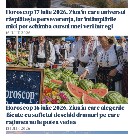
Horoscop 17 iulie 2026. Ziua în care universul
răsplătește perseverența, iar întâmplările
mici pot schimba cursul unei veri întregi
16 IULIE 2026
Horoscop 16 iulie 2026. Ziua în care alegerile
făcute cu sufletul deschid drumuri pe care
rațiunea nu le putea vedea
15 IULIE 2026