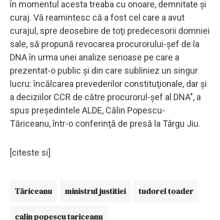
în momentul acesta treaba cu onoare, demnitate şi
curaj. Vă reamintesc că a fost cel care a avut
curajul, spre deosebire de toţi predecesorii domniei
sale, să propună revocarea procurorului-şef de la
DNA în urma unei analize serioase pe care a
prezentat-o public şi din care subliniez un singur
lucru: încălcarea prevederilor constituţionale, dar şi
a deciziilor CCR de către procurorul-şef al DNA", a
spus preşedintele ALDE, Călin Popescu-
Tăriceanu, într-o conferinţă de presă la Târgu Jiu.
[citeste si]
Tăriceanu
ministrul justitiei
tudorel toader
calin popescu tariceanu