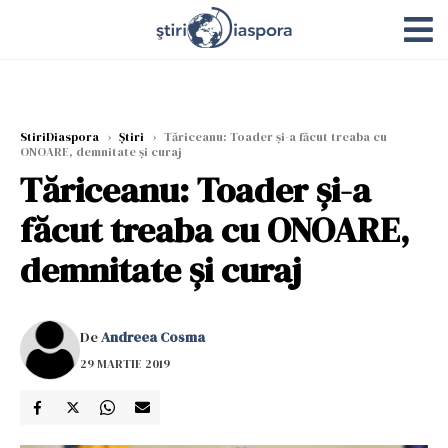
StiriDiaspora
›
Știri
›
Tăriceanu: Toader și-a făcut treaba cu
ONOARE, demnitate și curaj
Tăriceanu: Toader și-a
făcut treaba cu ONOARE,
demnitate și curaj
De
Andreea Cosma
29 MARTIE 2019