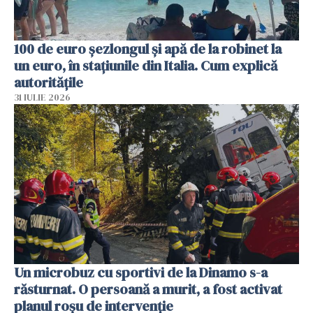
100 de euro șezlongul și apă de la robinet la
un euro, în stațiunile din Italia. Cum explică
autoritățile
31 IULIE 2026
Un microbuz cu sportivi de la Dinamo s-a
răsturnat. O persoană a murit, a fost activat
planul roșu de intervenție