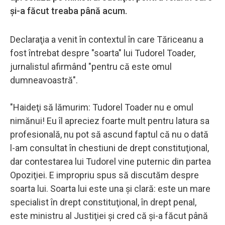
şi-a făcut treaba până acum.
Declaraţia a venit în contextul în care Tăriceanu a
fost întrebat despre "soarta" lui Tudorel Toader,
jurnalistul afirmând "pentru că este omul
dumneavoastră".
"Haideţi să lămurim: Tudorel Toader nu e omul
nimănui! Eu îl apreciez foarte mult pentru latura sa
profesională, nu pot să ascund faptul că nu o dată
l-am consultat în chestiuni de drept constituţional,
dar contestarea lui Tudorel vine puternic din partea
Opoziţiei. E impropriu spus să discutăm despre
soarta lui. Soarta lui este una şi clară: este un mare
specialist în drept constituţional, în drept penal,
este ministru al Justiţiei şi cred că şi-a făcut până