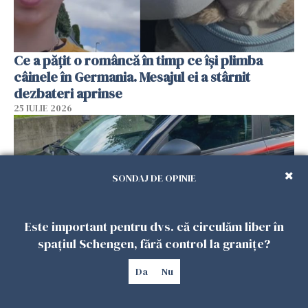
Ce a pățit o româncă în timp ce își plimba
câinele în Germania. Mesajul ei a stârnit
dezbateri aprinse
25 IULIE 2026
SONDAJ DE OPINIE
Este important pentru dvs. că circulăm liber în
spațiul Schengen, fără control la granițe?
Da
Nu
Româncă din Italia, acuzată că și-a lăsat copiii
singuri în casă pentru a merge la mall. Vecinii