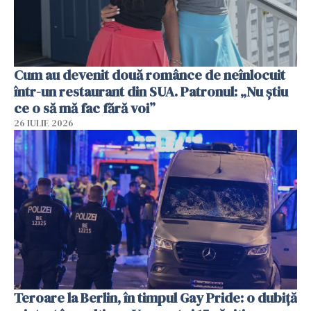
Cum au devenit două românce de neînlocuit
într-un restaurant din SUA. Patronul: „Nu știu
ce o să mă fac fără voi”
26 IULIE 2026
Teroare la Berlin, în timpul Gay Pride: o dubiță