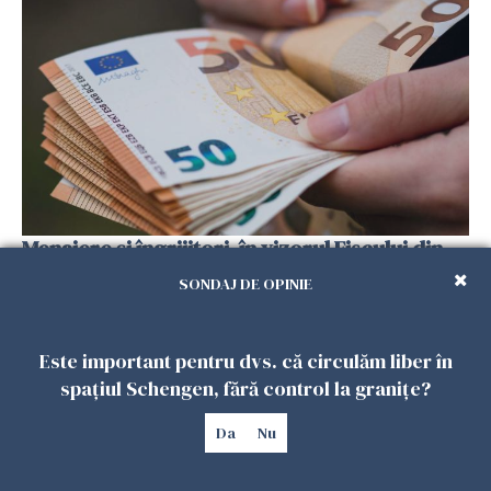
Menajere și îngrijitori, în vizorul Fiscului din
Italia. Aproape 500.000 de euro din venituri,
SONDAJ DE OPINIE
ascunși de autorități
26 IULIE 2026
Este important pentru dvs. că circulăm liber în
spațiul Schengen, fără control la granițe?
Da
Nu