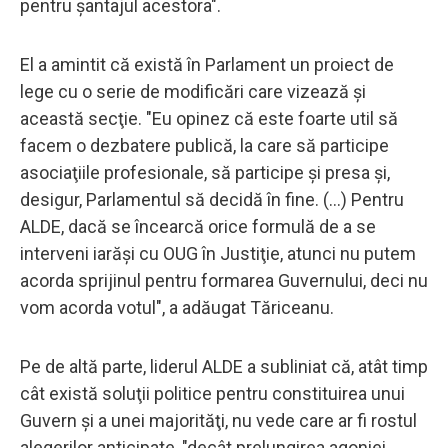
pentru şantajul acestora".
El a amintit că există în Parlament un proiect de
lege cu o serie de modificări care vizează şi
această secţie. "Eu opinez că este foarte util să
facem o dezbatere publică, la care să participe
asociaţiile profesionale, să participe şi presa şi,
desigur, Parlamentul să decidă în fine. (...) Pentru
ALDE, dacă se încearcă orice formulă de a se
interveni iarăşi cu OUG în Justiţie, atunci nu putem
acorda sprijinul pentru formarea Guvernului, deci nu
vom acorda votul", a adăugat Tăriceanu.
Pe de altă parte, liderul ALDE a subliniat că, atât timp
cât există soluţii politice pentru constituirea unui
Guvern şi a unei majorităţi, nu vede care ar fi rostul
alegerilor anticipate, "decât prelungirea agoniei