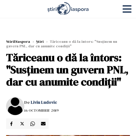
StiriDiaspora
›
Știri
›
Tăriceanu o dă la întors: "Susținem un
guvern PNL, dar cu anumite condiții"
Tăriceanu o dă la întors:
"Susținem un guvern PNL,
dar cu anumite condiții"
De
Liviu Ludovic
16 OCTOMBRIE 2019