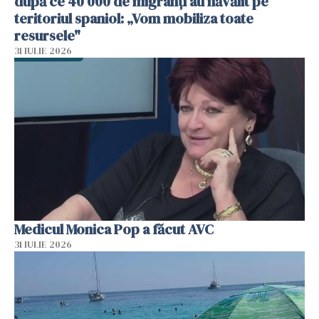
după ce 40 000 de migranți au năvălit pe
teritoriul spaniol: „Vom mobiliza toate
resursele"
31 IULIE 2026
Medicul Monica Pop a făcut AVC
31 IULIE 2026