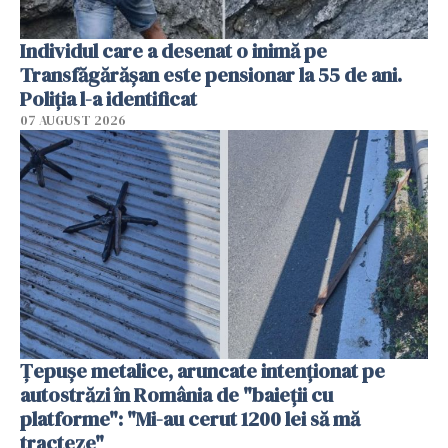
Individul care a desenat o inimă pe
Transfăgărășan este pensionar la 55 de ani.
Poliția l-a identificat
07 AUGUST 2026
Țepușe metalice, aruncate intenționat pe
autostrăzi în România de "baieții cu
platforme": "Mi-au cerut 1200 lei să mă
tracteze"