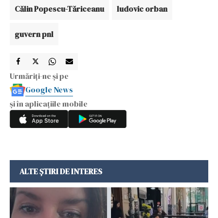
Călin Popescu-Tăriceanu
ludovic orban
guvern pnl
Urmăriți-ne și pe
Google News
și în aplicațiile mobile
ALTE ȘTIRI DE INTERES