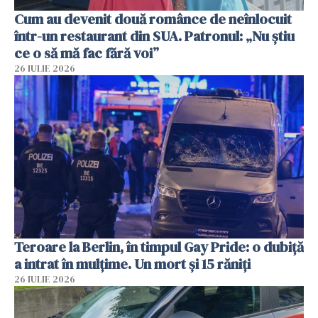
Cum au devenit două românce de neînlocuit
într-un restaurant din SUA. Patronul: „Nu știu
ce o să mă fac fără voi”
26 IULIE 2026
Teroare la Berlin, în timpul Gay Pride: o dubiță
a intrat în mulțime. Un mort și 15 răniți
26 IULIE 2026