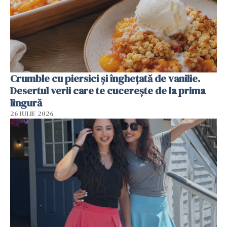
Crumble cu piersici și înghețată de vanilie.
Desertul verii care te cucerește de la prima
lingură
26 IULIE 2026