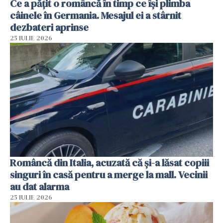
Ce a pățit o româncă în timp ce își plimba
câinele în Germania. Mesajul ei a stârnit
dezbateri aprinse
25 IULIE 2026
Româncă din Italia, acuzată că și-a lăsat copiii
singuri în casă pentru a merge la mall. Vecinii
au dat alarma
25 IULIE 2026