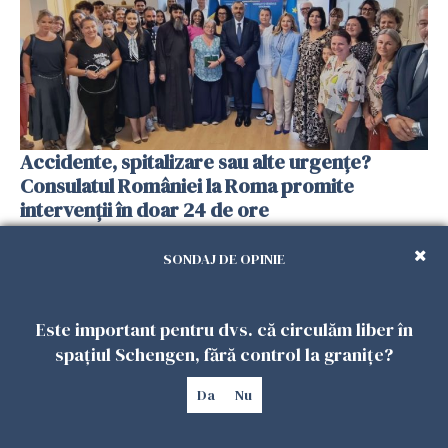
Accidente, spitalizare sau alte urgențe?
Consulatul României la Roma promite
intervenții în doar 24 de ore
26 IULIE 2026
SONDAJ DE OPINIE
Este important pentru dvs. că circulăm liber în
spațiul Schengen, fără control la granițe?
Da
Nu