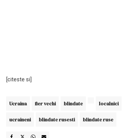
[citeste si]
Ucraina
fier vechi
blindate
localnici
ucraineni
blindate rusesti
blindate ruse