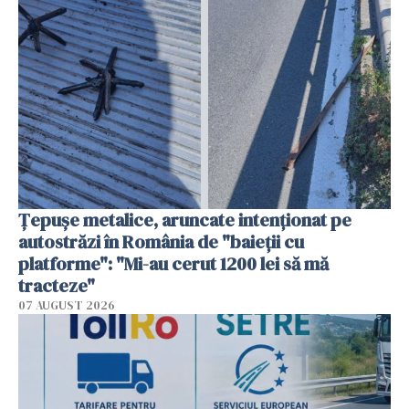
Țepușe metalice, aruncate intenționat pe
autostrăzi în România de "baieții cu
platforme": "Mi-au cerut 1200 lei să mă
tracteze"
07 AUGUST 2026