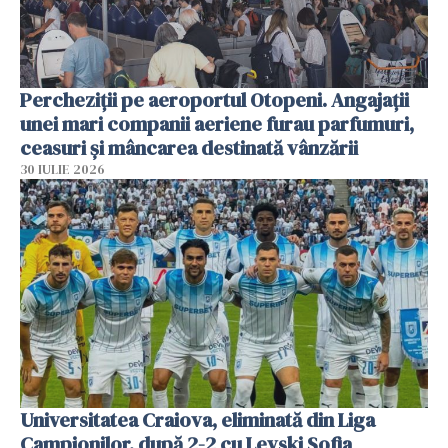
Percheziții pe aeroportul Otopeni. Angajații
unei mari companii aeriene furau parfumuri,
ceasuri și mâncarea destinată vânzării
30 IULIE 2026
Universitatea Craiova, eliminată din Liga
Campionilor, după 2-2 cu Levski Sofia