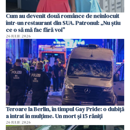
Cum au devenit două românce de neînlocuit
într-un restaurant din SUA. Patronul: „Nu știu
ce o să mă fac fără voi”
26 IULIE 2026
Teroare la Berlin, în timpul Gay Pride: o dubiță
a intrat în mulțime. Un mort și 15 răniți
26 IULIE 2026