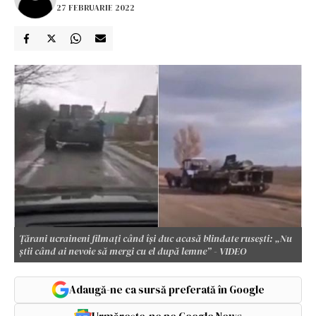
27 FEBRUARIE 2022
Țărani ucraineni filmați când își duc acasă blindate rusești: „Nu
știi când ai nevoie să mergi cu el după lemne” - VIDEO
Adaugă-ne ca sursă preferată în Google