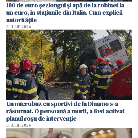
100 de euro șezlongul și apă de la robinet la
un euro, în stațiunile din Italia. Cum explică
autoritățile
31 IULIE 2026
Un microbuz cu sportivi de la Dinamo s-a
răsturnat. O persoană a murit, a fost activat
planul roșu de intervenție
31 IULIE 2026