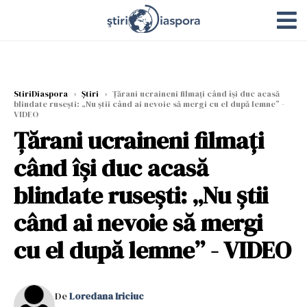
StiriDiaspora
›
Știri
›
Țărani ucraineni filmați când își duc acasă
blindate rusești: „Nu știi când ai nevoie să mergi cu el după lemne” -
VIDEO
Țărani ucraineni filmați
când își duc acasă
blindate rusești: „Nu știi
când ai nevoie să mergi
cu el după lemne” - VIDEO
De
Loredana Iriciuc